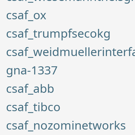
csaf_ox
csaf_trumpfsecokg
csaf_weidmuellerinte
gna-1337
csaf_abb
csaf_tibco
csaf_nozominetworks