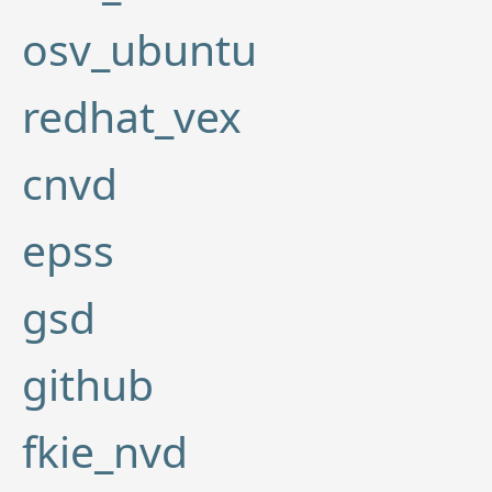
osv_ubuntu
redhat_vex
cnvd
epss
gsd
github
fkie_nvd