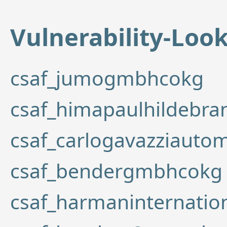
Vulnerability-Lo
csaf_jumogmbhcokg
csaf_himapaulhildebr
csaf_carlogavazziauto
csaf_bendergmbhcokg
csaf_harmaninternatio