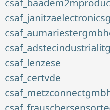
csaf_baadem2mprodu
csaf_janitzaelectronic
csaf_aumariestergmbh
csaf_adstecindustriali
csaf_lenzese
csaf_certvde
csaf_metzconnectgmb
csaf_frauschersensort