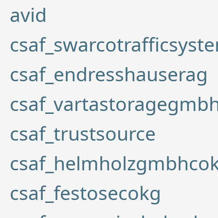
avid
csaf_swarcotrafficsys
csaf_endresshauserag
csaf_vartastoragegmb
csaf_trustsource
csaf_helmholzgmbhco
csaf_festosecokg