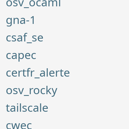
osv_ocaml
gna-1
csaf_se
capec
certfr_alerte
osv_rocky
tailscale
cwec