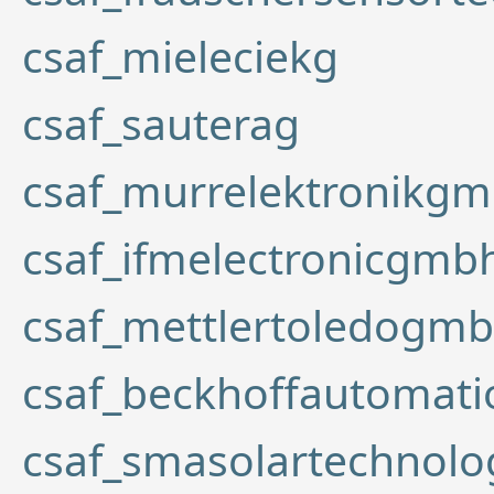
csaf_mieleciekg
csaf_sauterag
csaf_murrelektronikg
csaf_ifmelectronicgmb
csaf_mettlertoledogm
csaf_beckhoffautomat
csaf_smasolartechnol