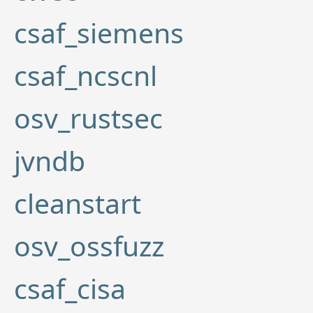
csaf_siemens
csaf_ncscnl
osv_rustsec
jvndb
cleanstart
osv_ossfuzz
csaf_cisa