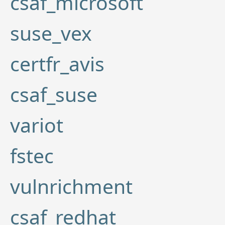
csaf_microsoft
suse_vex
certfr_avis
csaf_suse
variot
fstec
vulnrichment
csaf_redhat