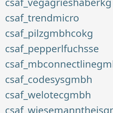
csaf_vegagrieshaberkg
csaf_trendmicro
csaf_pilzgmbhcokg
csaf_pepperlfuchsse
csaf_mbconnectlineg
csaf_codesysgmbh
csaf_welotecgmbh
csaf_wiesemanntheis