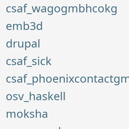
csaf_wagogmbhcokg
emb3d
drupal
csaf_sick
csaf_phoenixcontactg
osv_haskell
moksha