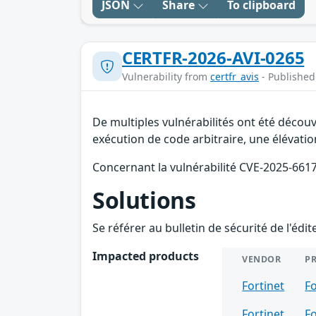
JSON
Share
To clipboard
CERTFR-2026-AVI-0265
Vulnerability from
certfr_avis
- Published
De multiples vulnérabilités ont été décou
exécution de code arbitraire, une élévation
Concernant la vulnérabilité CVE-2025-66178
Solutions
Se référer au bulletin de sécurité de l'édi
Impacted products
VENDOR
P
Fortinet
Fo
Fortinet
Fo