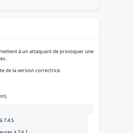
permettent à un attaquant de provoquer une
es.
e de la version correctrice.
on).
à 7.4.5
eures à 7.6.1