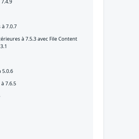
 7.4.9
 à 7.0.7
térieures à 7.5.3 avec File Content
.3.1
 5.0.6
à 7.6.5
6