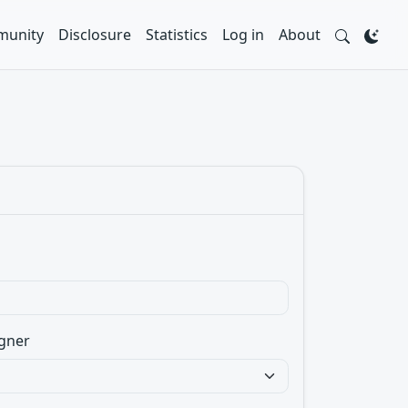
unity
Disclosure
Statistics
Log in
About
gner