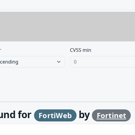
r
CVSS min
ound for
by
FortiWeb
Fortinet