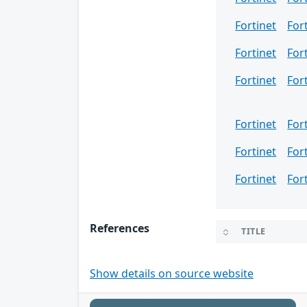
Fortinet
For
Fortinet
For
Fortinet
For
Fortinet
For
Fortinet
For
Fortinet
For
References
TITLE
Show details on source website