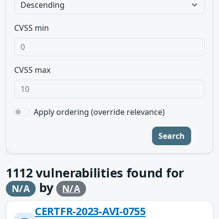
CVSS min
CVSS max
Apply ordering (override relevance)
Search
1112
vulnerabilities found for
by
N/A
N/A
CERTFR-2023-AVI-0755