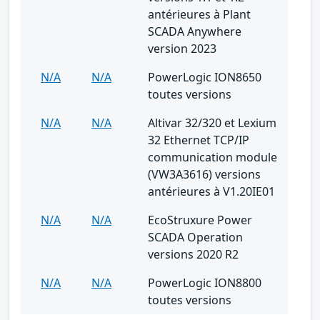
antérieures à Plant
SCADA Anywhere
version 2023
N/A
N/A
PowerLogic ION8650
toutes versions
N/A
N/A
Altivar 32/320 et Lexium
32 Ethernet TCP/IP
communication module
(VW3A3616) versions
antérieures à V1.20IE01
N/A
N/A
EcoStruxure Power
SCADA Operation
versions 2020 R2
N/A
N/A
PowerLogic ION8800
toutes versions