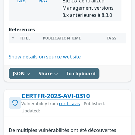
N/A
N/A
BIG-IQ Centralized
Management versions
8.x antérieures à 8.3.0
References
TITLE
PUBLICATION TIME
TAGS
Show details on source website
JSON
Share
To clipboard
CERTFR-2023-AVI-0310
Vulnerability from
certfr_avis
- Published: -
Updated:
De multiples vulnérabilités ont été découvertes