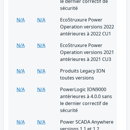
le dernier correctif de
sécurité
N/A
N/A
EcoStruxure Power
Operation versions 2022
antérieures à 2022 CU1
N/A
N/A
EcoStruxure Power
Operation versions 2021
antérieures à 2021 CU3
N/A
N/A
Produits Legacy ION
toutes versions
N/A
N/A
PowerLogic ION9000
antérieures à 4.0.0 sans
le dernier correctif de
sécurité
N/A
N/A
Power SCADA Anywhere
versions 1.1 et 1.2