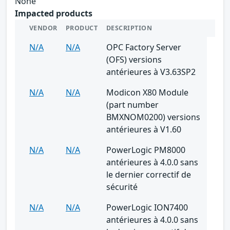
None
Impacted products
VENDOR
PRODUCT
DESCRIPTION
N/A
N/A
OPC Factory Server
(OFS) versions
antérieures à V3.63SP2
N/A
N/A
Modicon X80 Module
(part number
BMXNOM0200) versions
antérieures à V1.60
N/A
N/A
PowerLogic PM8000
antérieures à 4.0.0 sans
le dernier correctif de
sécurité
N/A
N/A
PowerLogic ION7400
antérieures à 4.0.0 sans