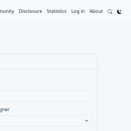
unity
Disclosure
Statistics
Log in
About
gner