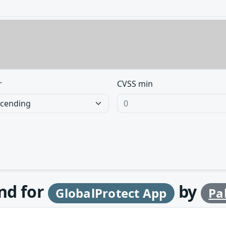
r
CVSS min
und for
by
GlobalProtect App
Pa