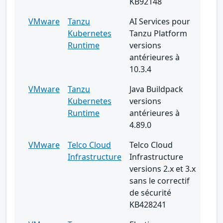
KB92148
VMware
Tanzu
AI Services pour
Kubernetes
Tanzu Platform
Runtime
versions
antérieures à
10.3.4
VMware
Tanzu
Java Buildpack
Kubernetes
versions
Runtime
antérieures à
4.89.0
VMware
Telco Cloud
Telco Cloud
Infrastructure
Infrastructure
versions 2.x et 3.x
sans le correctif
de sécurité
KB428241