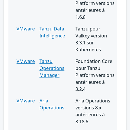
Platform versions
antérieures à
1.6.8
VMware
Tanzu Data
Tanzu pour
Intelligence
Valkey version
3.3.1 sur
Kubernetes
VMware
Tanzu
Foundation Core
Operations
pour Tanzu
Manager
Platform versions
antérieures à
3.2.4
VMware
Aria
Aria Operations
Operations
versions 8.x
antérieures à
8.18.6