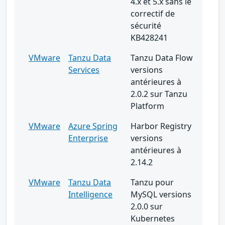
4.x et 5.x sans le
correctif de
sécurité
KB428241
VMware
Tanzu Data
Tanzu Data Flow
Services
versions
antérieures à
2.0.2 sur Tanzu
Platform
VMware
Azure Spring
Harbor Registry
Enterprise
versions
antérieures à
2.14.2
VMware
Tanzu Data
Tanzu pour
Intelligence
MySQL versions
2.0.0 sur
Kubernetes