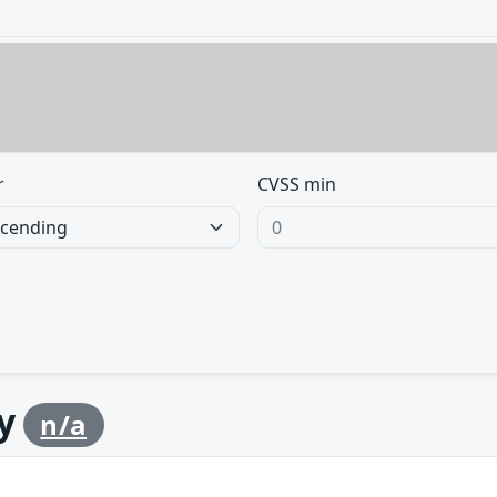
r
CVSS min
by
n/a