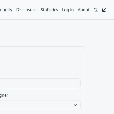
unity
Disclosure
Statistics
Log in
About
gner