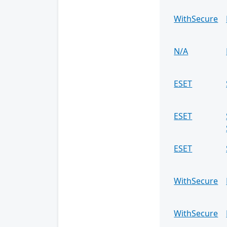
WithSecure
N/A
ESET
ESET
ESET
WithSecure
WithSecure