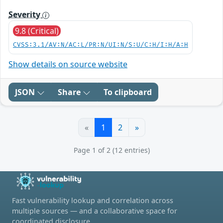
Severity
9.8 (Critical)
CVSS:3.1/AV:N/AC:L/PR:N/UI:N/S:U/C:H/I:H/A:H
Show details on source website
JSON
Share
To clipboard
«
1
2
»
Page 1 of 2 (12 entries)
Fast vulnerability lookup and correlation across
multiple sources — and a collaborative space for
coordinated disclosure.