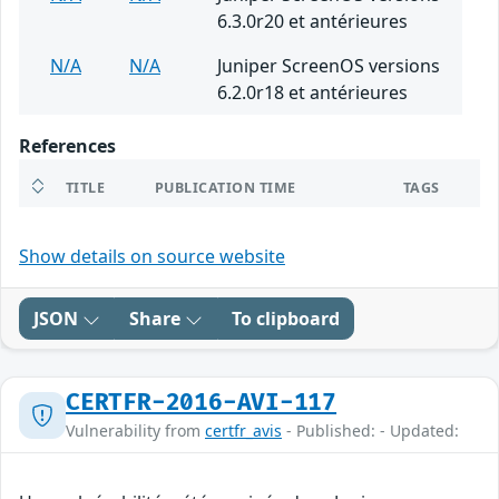
6.3.0r20 et antérieures
N/A
N/A
Juniper ScreenOS versions
6.2.0r18 et antérieures
References
TITLE
PUBLICATION TIME
TAGS
Show details on source website
JSON
Share
To clipboard
CERTFR-2016-AVI-117
Vulnerability from
certfr_avis
- Published: - Updated: