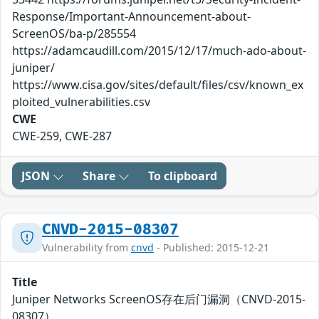
Response/Important-Announcement-about-
ScreenOS/ba-p/285554
https://adamcaudill.com/2015/12/17/much-ado-about-
juniper/
https://www.cisa.gov/sites/default/files/csv/known_ex
ploited_vulnerabilities.csv
CWE
CWE-259, CWE-287
JSON
Share
To clipboard
CNVD-2015-08307
Vulnerability from
cnvd
- Published: 2015-12-21
Title
Juniper Networks ScreenOS存在后门漏洞（CNVD-2015-
08307）