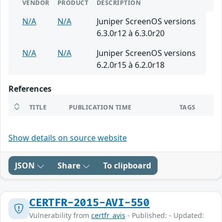
VENDOR
PRODUCT
DESCRIPTION
N/A
N/A
Juniper ScreenOS versions
6.3.0r12 à 6.3.0r20
N/A
N/A
Juniper ScreenOS versions
6.2.0r15 à 6.2.0r18
References
TITLE
PUBLICATION TIME
TAGS
Show details on source website
JSON
Share
To clipboard
CERTFR-2015-AVI-550
Vulnerability from
certfr_avis
- Published: - Updated: