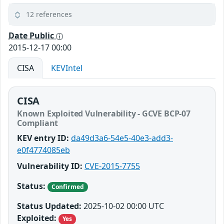
12 references
Date Public
2015-12-17 00:00
CISA
KEVIntel
CISA
Known Exploited Vulnerability - GCVE BCP-07
Compliant
KEV entry ID:
da49d3a6-54e5-40e3-add3-
e0f4774085eb
Vulnerability ID:
CVE-2015-7755
Status:
Confirmed
Status Updated:
2025-10-02 00:00 UTC
Exploited:
Yes