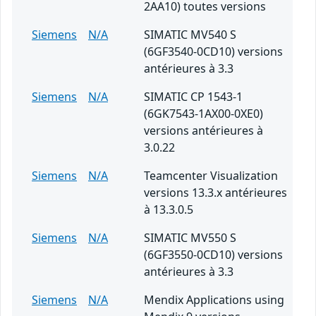
2AA10) toutes versions
Siemens
N/A
SIMATIC MV540 S
(6GF3540-0CD10) versions
antérieures à 3.3
Siemens
N/A
SIMATIC CP 1543-1
(6GK7543-1AX00-0XE0)
versions antérieures à
3.0.22
Siemens
N/A
Teamcenter Visualization
versions 13.3.x antérieures
à 13.3.0.5
Siemens
N/A
SIMATIC MV550 S
(6GF3550-0CD10) versions
antérieures à 3.3
Siemens
N/A
Mendix Applications using