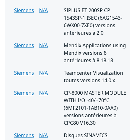
Siemens
N/A
SIPLUS ET 200SP CP
1543SP-1 ISEC (6AG1543-
6WX00-7XE0) versions
antérieures à 2.0
Siemens
N/A
Mendix Applications using
Mendix versions 8
antérieures à 8.18.18
Siemens
N/A
Teamcenter Visualization
toutes versions 14.0.x
Siemens
N/A
CP-8000 MASTER MODULE
WITH I/O -40/+70°C
(6MF2101-1AB10-0AA0)
versions antérieures à
CPC80 V16.30
Siemens
N/A
Disques SINAMICS