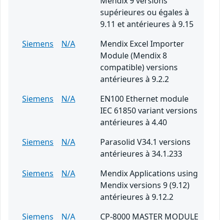
Mendix 9 versions
supérieures ou égales à
9.11 et antérieures à 9.15
Siemens
N/A
Mendix Excel Importer
Module (Mendix 8
compatible) versions
antérieures à 9.2.2
Siemens
N/A
EN100 Ethernet module
IEC 61850 variant versions
antérieures à 4.40
Siemens
N/A
Parasolid V34.1 versions
antérieures à 34.1.233
Siemens
N/A
Mendix Applications using
Mendix versions 9 (9.12)
antérieures à 9.12.2
Siemens
N/A
CP-8000 MASTER MODULE