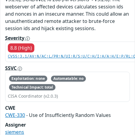
webserver of affected devices calculates session ids
and nonces in an insecure manner. This could allow an
unauthenticated remote attacker to brute-force
session ids and hijack existing sessions.
Severity
8.8 (High)
CVSS:3.1/AV:N/AC:L/PR:N/UI:R/S:U/C:H/I:H/A:H/E:P/RL:
SSVC
Exploitation: none
Automatable: no
Technical Impact: total
CISA Coordinator (v2.0.3)
CWE
CWE-330
- Use of Insufficiently Random Values
Assigner
siemens