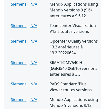
Siemens
N/A
Mendix Applications using
Mendix versions 9 (9.6)
antérieures à 9.6.12
Siemens
N/A
Teamcenter Visualization
V13.2 toutes versions
Siemens
N/A
Opcenter Quality versions
13.2 antérieures à
13.2.20220624
Siemens
N/A
SIMATIC MV540 H
(6GF3540-0GE10) versions
antérieures à 3.3
Siemens
N/A
PADS Standard/Plus
Viewer toutes versions
Siemens
N/A
Mendix Applications using
Mendix 9 versions 9.12