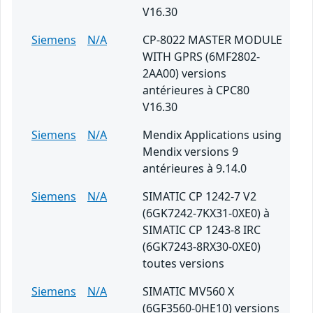
V16.30
Siemens
N/A
CP-8022 MASTER MODULE
WITH GPRS (6MF2802-
2AA00) versions
antérieures à CPC80
V16.30
Siemens
N/A
Mendix Applications using
Mendix versions 9
antérieures à 9.14.0
Siemens
N/A
SIMATIC CP 1242-7 V2
(6GK7242-7KX31-0XE0) à
SIMATIC CP 1243-8 IRC
(6GK7243-8RX30-0XE0)
toutes versions
Siemens
N/A
SIMATIC MV560 X
(6GF3560-0HE10) versions