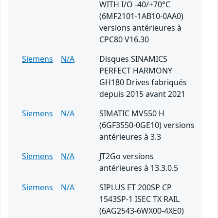
WITH I/O -40/+70°C
(6MF2101-1AB10-0AA0)
versions antérieures à
CPC80 V16.30
Siemens
N/A
Disques SINAMICS
PERFECT HARMONY
GH180 Drives fabriqués
depuis 2015 avant 2021
Siemens
N/A
SIMATIC MV550 H
(6GF3550-0GE10) versions
antérieures à 3.3
Siemens
N/A
JT2Go versions
antérieures à 13.3.0.5
Siemens
N/A
SIPLUS ET 200SP CP
1543SP-1 ISEC TX RAIL
(6AG2543-6WX00-4XE0)