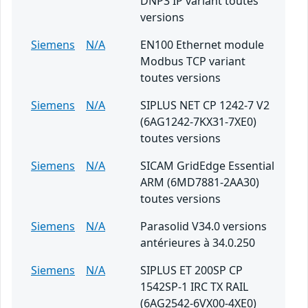
DNP3 IP variant toutes
versions
Siemens
N/A
EN100 Ethernet module
Modbus TCP variant
toutes versions
Siemens
N/A
SIPLUS NET CP 1242-7 V2
(6AG1242-7KX31-7XE0)
toutes versions
Siemens
N/A
SICAM GridEdge Essential
ARM (6MD7881-2AA30)
toutes versions
Siemens
N/A
Parasolid V34.0 versions
antérieures à 34.0.250
Siemens
N/A
SIPLUS ET 200SP CP
1542SP-1 IRC TX RAIL
(6AG2542-6VX00-4XE0)