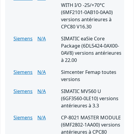
WITH I/O -25/+70°C
(6MF2101-0AB10-0AA0)
versions antérieures à
CPC80 V16.30
Siemens
N/A
SIMATIC eaSie Core
Package (6DL5424-0AX00-
0AV8) versions antérieures
à 22.00
Siemens
N/A
Simcenter Femap toutes
versions
Siemens
N/A
SIMATIC MV560 U
(6GF3560-0LE10) versions
antérieures à 3.3
Siemens
N/A
CP-8021 MASTER MODULE
(6MF2802-1AA00) versions
antérieures à CPC80