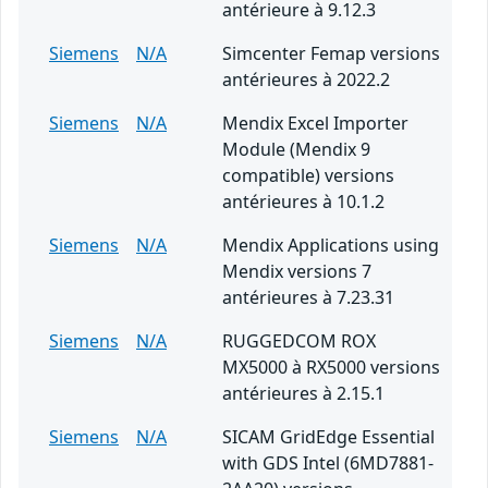
antérieure à 9.12.3
Siemens
N/A
Simcenter Femap versions
antérieures à 2022.2
Siemens
N/A
Mendix Excel Importer
Module (Mendix 9
compatible) versions
antérieures à 10.1.2
Siemens
N/A
Mendix Applications using
Mendix versions 7
antérieures à 7.23.31
Siemens
N/A
RUGGEDCOM ROX
MX5000 à RX5000 versions
antérieures à 2.15.1
Siemens
N/A
SICAM GridEdge Essential
with GDS Intel (6MD7881-