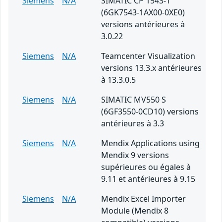
Siemens
N/A
SIMATIC CP 1543-1
(6GK7543-1AX00-0XE0)
versions antérieures à
3.0.22
Siemens
N/A
Teamcenter Visualization
versions 13.3.x antérieures
à 13.3.0.5
Siemens
N/A
SIMATIC MV550 S
(6GF3550-0CD10) versions
antérieures à 3.3
Siemens
N/A
Mendix Applications using
Mendix 9 versions
supérieures ou égales à
9.11 et antérieures à 9.15
Siemens
N/A
Mendix Excel Importer
Module (Mendix 8