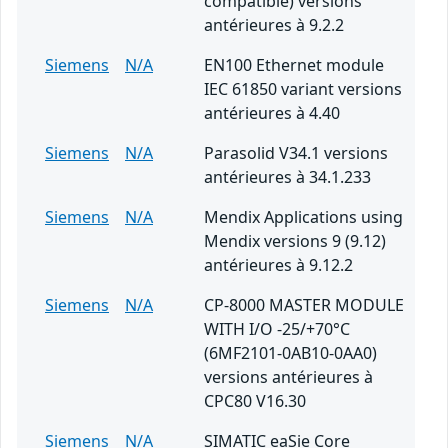
compatible) versions
antérieures à 9.2.2
Siemens
N/A
EN100 Ethernet module
IEC 61850 variant versions
antérieures à 4.40
Siemens
N/A
Parasolid V34.1 versions
antérieures à 34.1.233
Siemens
N/A
Mendix Applications using
Mendix versions 9 (9.12)
antérieures à 9.12.2
Siemens
N/A
CP-8000 MASTER MODULE
WITH I/O -25/+70°C
(6MF2101-0AB10-0AA0)
versions antérieures à
CPC80 V16.30
Siemens
N/A
SIMATIC eaSie Core