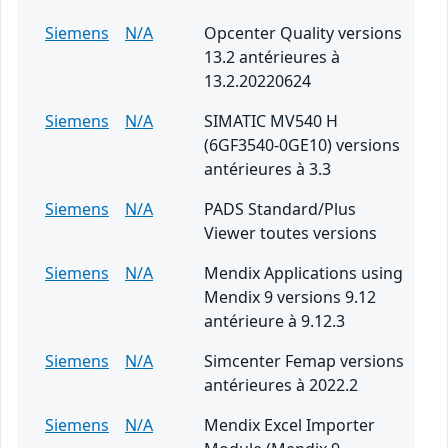
Siemens
N/A
Opcenter Quality versions
13.2 antérieures à
13.2.20220624
Siemens
N/A
SIMATIC MV540 H
(6GF3540-0GE10) versions
antérieures à 3.3
Siemens
N/A
PADS Standard/Plus
Viewer toutes versions
Siemens
N/A
Mendix Applications using
Mendix 9 versions 9.12
antérieure à 9.12.3
Siemens
N/A
Simcenter Femap versions
antérieures à 2022.2
Siemens
N/A
Mendix Excel Importer