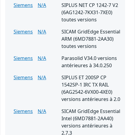
Siemens
N/A
SIPLUS NET CP 1242-7 V2
(6AG1242-7KX31-7XE0)
toutes versions
Siemens
N/A
SICAM GridEdge Essential
ARM (6MD7881-2AA30)
toutes versions
Siemens
N/A
Parasolid V34.0 versions
antérieures à 34.0.250
Siemens
N/A
SIPLUS ET 200SP CP
1542SP-1 IRC TX RAIL
(6AG2542-6VX00-4XE0)
versions antérieures à 2.0
Siemens
N/A
SICAM GridEdge Essential
Intel (6MD7881-2AA40)
versions antérieures à
2.7.3