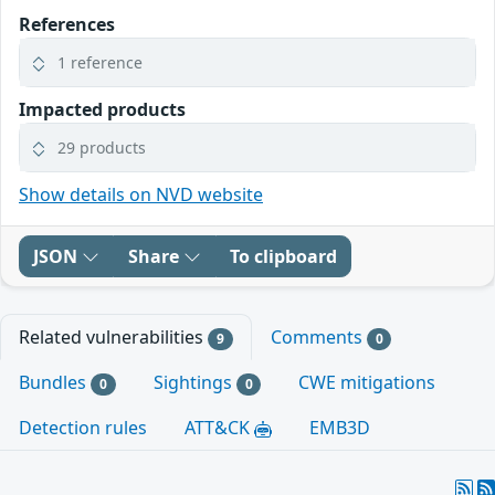
References
1 reference
Impacted products
29 products
Show details on NVD website
JSON
Share
To clipboard
Related vulnerabilities
Comments
9
0
Bundles
Sightings
CWE mitigations
0
0
Detection rules
ATT&CK
EMB3D