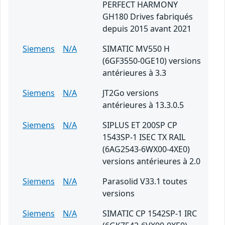
PERFECT HARMONY
GH180 Drives fabriqués
depuis 2015 avant 2021
Siemens
N/A
SIMATIC MV550 H
(6GF3550-0GE10) versions
antérieures à 3.3
Siemens
N/A
JT2Go versions
antérieures à 13.3.0.5
Siemens
N/A
SIPLUS ET 200SP CP
1543SP-1 ISEC TX RAIL
(6AG2543-6WX00-4XE0)
versions antérieures à 2.0
Siemens
N/A
Parasolid V33.1 toutes
versions
Siemens
N/A
SIMATIC CP 1542SP-1 IRC