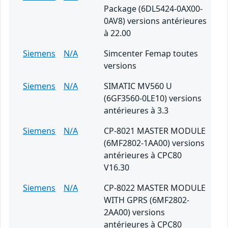
Package (6DL5424-0AX00-
0AV8) versions antérieures
à 22.00
Siemens
N/A
Simcenter Femap toutes
versions
Siemens
N/A
SIMATIC MV560 U
(6GF3560-0LE10) versions
antérieures à 3.3
Siemens
N/A
CP-8021 MASTER MODULE
(6MF2802-1AA00) versions
antérieures à CPC80
V16.30
Siemens
N/A
CP-8022 MASTER MODULE
WITH GPRS (6MF2802-
2AA00) versions
antérieures à CPC80