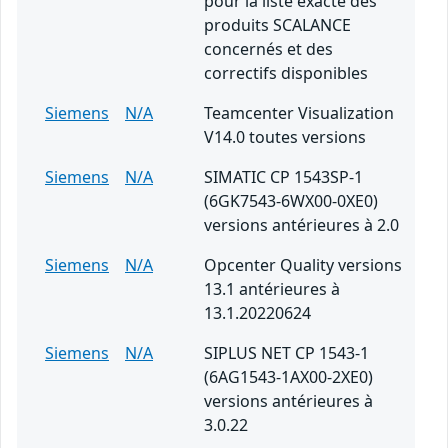
pour la liste exacte des
produits SCALANCE
concernés et des
correctifs disponibles
Siemens
N/A
Teamcenter Visualization
V14.0 toutes versions
Siemens
N/A
SIMATIC CP 1543SP-1
(6GK7543-6WX00-0XE0)
versions antérieures à 2.0
Siemens
N/A
Opcenter Quality versions
13.1 antérieures à
13.1.20220624
Siemens
N/A
SIPLUS NET CP 1543-1
(6AG1543-1AX00-2XE0)
versions antérieures à
3.0.22