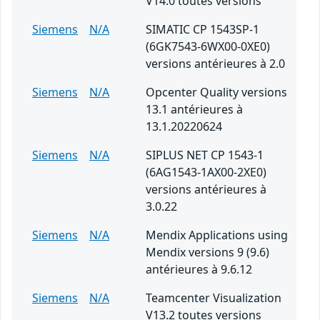
V14.0 toutes versions
Siemens
N/A
SIMATIC CP 1543SP-1
(6GK7543-6WX00-0XE0)
versions antérieures à 2.0
Siemens
N/A
Opcenter Quality versions
13.1 antérieures à
13.1.20220624
Siemens
N/A
SIPLUS NET CP 1543-1
(6AG1543-1AX00-2XE0)
versions antérieures à
3.0.22
Siemens
N/A
Mendix Applications using
Mendix versions 9 (9.6)
antérieures à 9.6.12
Siemens
N/A
Teamcenter Visualization
V13.2 toutes versions