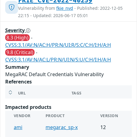
FKIE_CVE-2022-40259
Vulnerability from
fkie_nvd
- Published: 2022-12-05
22:15 - Updated: 2026-06-17 05:01
Severity
8.3 (High)
-
CVSS:3.1/AV:N/AC:H/PR:N/UI:R/S:C/C:H/I:H/A:H
9.8 (Critical)
-
CVSS:3.1/AV:N/AC:L/PR:N/UI:N/S:U/C:H/I:H/A:H
Summary
MegaRAC Default Credentials Vulnerability
References
URL
TAGS
Impacted products
VENDOR
PRODUCT
VERSION
ami
megarac_sp-x
12