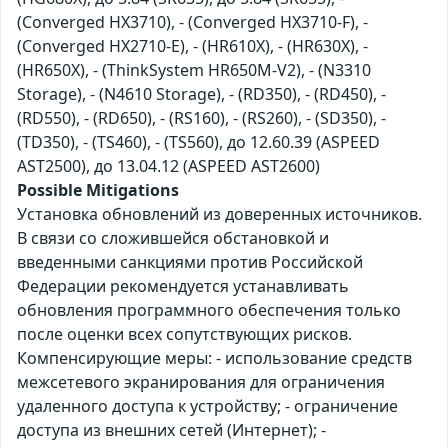
(Converged HX3710), - (Converged HX3710-F), -
(Converged HX2710-E), - (HR610X), - (HR630X), -
(HR650X), - (ThinkSystem HR650M-V2), - (N3310
Storage), - (N4610 Storage), - (RD350), - (RD450), -
(RD550), - (RD650), - (RS160), - (RS260), - (SD350), -
(TD350), - (TS460), - (TS560), до 12.60.39 (ASPEED
AST2500), до 13.04.12 (ASPEED AST2600)
Possible Mitigations
Установка обновлений из доверенных источников.
В связи со сложившейся обстановкой и
введенными санкциями против Российской
Федерации рекомендуется устанавливать
обновления программного обеспечения только
после оценки всех сопутствующих рисков.
Компенсирующие меры: - использование средств
межсетевого экранирования для ограничения
удаленного доступа к устройству; - ограничение
доступа из внешних сетей (Интернет); -