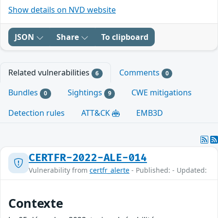
Show details on NVD website
JSON
Share
To clipboard
Related vulnerabilities
Comments
6
0
Bundles
Sightings
CWE mitigations
0
9
Detection rules
ATT&CK
EMB3D
CERTFR-2022-ALE-014
Vulnerability from
certfr_alerte
- Published: - Updated:
Contexte