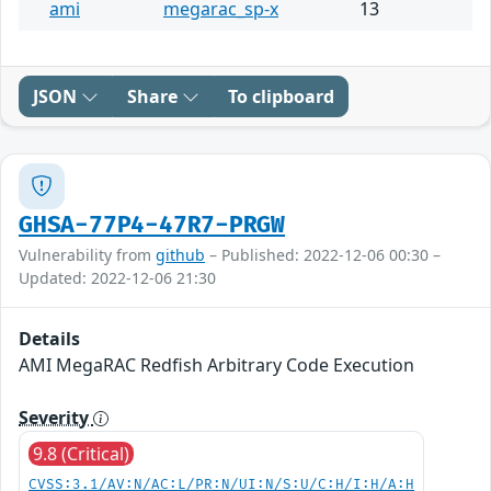
ami
megarac_sp-x
13
JSON
Share
To clipboard
GHSA-77P4-47R7-PRGW
Vulnerability from
github
– Published: 2022-12-06 00:30 –
Updated: 2022-12-06 21:30
Details
AMI MegaRAC Redfish Arbitrary Code Execution
Severity
9.8 (Critical)
CVSS:3.1/AV:N/AC:L/PR:N/UI:N/S:U/C:H/I:H/A:H