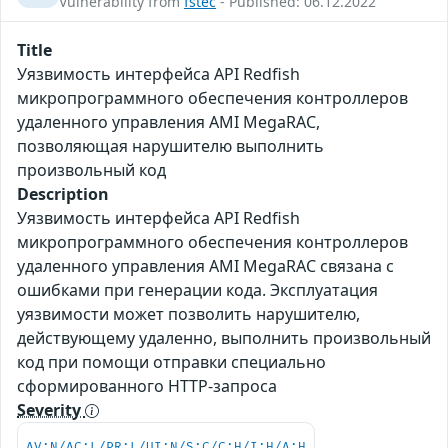
Vulnerability from
fstec
- Published: 06.12.2022
Title
Уязвимость интерфейса API Redfish
микропрограммного обеспечения контроллеров
удаленного управления AMI MegaRAC,
позволяющая нарушителю выполнить
произвольный код
Description
Уязвимость интерфейса API Redfish
микропрограммного обеспечения контроллеров
удаленного управления AMI MegaRAC связана с
ошибками при генерации кода. Эксплуатация
уязвимости может позволить нарушителю,
действующему удаленно, выполнить произвольный
код при помощи отправки специально
сформированного HTTP-запроса
Severity
AV:N/AC:L/PR:L/UI:N/S:C/C:H/I:H/A:H