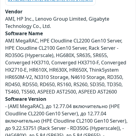
Vendor
AMI, HP Inc., Lenovo Group Limited, Gigabyte
Technology Co., Ltd.
Software Name
AMI MegaRAC, HPE Cloudline CL2200 Gen10 Server,
HPE Cloudline CL2100 Gen10 Server, Rack Server -
RD350G (Hyperscale), HG680X, SR635, SR655,
Converged HX3710, Converged HX3710-F, Converged
HX2710-E, HR610X, HR630X, HR650X, ThinkSystem
HR650M-V2, N3310 Storage, N4610 Storage, RD350,
RD450, RD550, RD650, RS160, RS260, SD350, TD350,
TS460, TS560, ASPEED AST2500, ASPEED AST2600
Software Version
- (AMI MegaRAC), до 12.77.04 включительно (HPE
Cloudline CL2200 Gen10 Server), до 12.77.04
включительно (HPE Cloudline CL2100 Gen10 Server),
до 9.22.53751 (Rack Server - RD350G (Hyperscale)), -
(HG680X), до 5.84 (SR635), до 5.84 (SR655), -