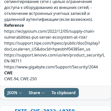
сегментирование сети с целью ограничения
доступа к оборудованию из внешних сетей; -
отключение встроенных учетных записей и
удаленной аутентификации (если возможно).
Reference
https://eclypsium.com/2022/12/05/supply-chain-
vulnerabilities-put-server-ecosystem-at-risk/
https://support.hpe.com/hpesc/public/docDisplay?
docLocale=en_US&docId=hpesbhf04385en_us
https://support.lenovo.com/us/en/product_security/L
EN-98711
https://www.gigabyte.com/Support/Security/2044
CWE
CWE-94, CWE-250
JSON
Share
To clipboard