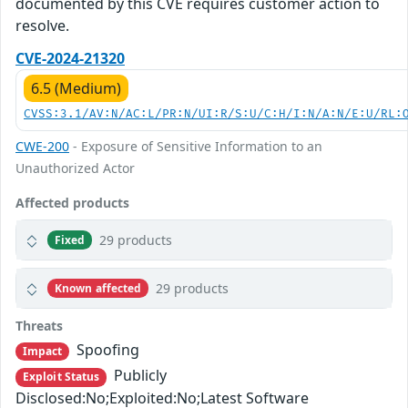
documented by this CVE requires customer action to
resolve.
CVE-2024-21320
6.5 (Medium)
CVSS:3.1/AV:N/AC:L/PR:N/UI:R/S:U/C:H/I:N/A:N/E:U/RL:
CWE-200
- Exposure of Sensitive Information to an
Unauthorized Actor
Affected products
29 products
Fixed
29 products
Known affected
Threats
Spoofing
Impact
Publicly
Exploit Status
Disclosed:No;Exploited:No;Latest Software