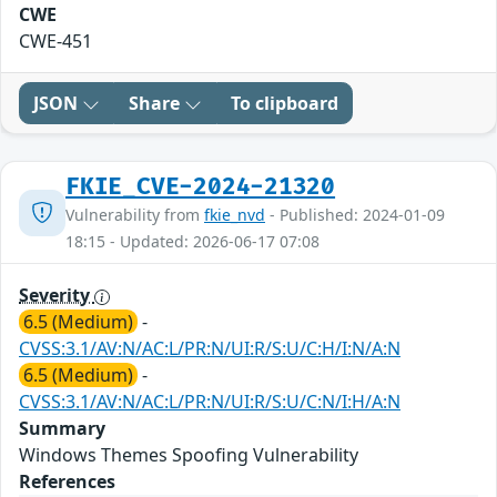
CWE
CWE-451
JSON
Share
To clipboard
FKIE_CVE-2024-21320
Vulnerability from
fkie_nvd
- Published: 2024-01-09
18:15 - Updated: 2026-06-17 07:08
Severity
6.5 (Medium)
-
CVSS:3.1/AV:N/AC:L/PR:N/UI:R/S:U/C:H/I:N/A:N
6.5 (Medium)
-
CVSS:3.1/AV:N/AC:L/PR:N/UI:R/S:U/C:N/I:H/A:N
Summary
Windows Themes Spoofing Vulnerability
References