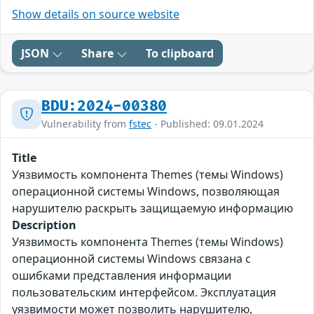
Show details on source website
JSON
Share
To clipboard
BDU:2024-00380
Vulnerability from
fstec
- Published: 09.01.2024
Title
Уязвимость компонента Themes (темы Windows)
операционной системы Windows, позволяющая
нарушителю раскрыть защищаемую информацию
Description
Уязвимость компонента Themes (темы Windows)
операционной системы Windows связана с
ошибками представления информации
пользовательским интерфейсом. Эксплуатация
уязвимости может позволить нарушителю,