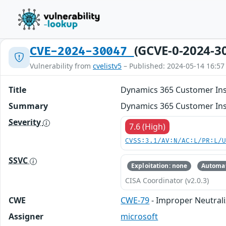
(GCVE-0-2024-3
CVE-2024-30047
Vulnerability from
cvelistv5
– Published: 2024-05-14 16:57
Title
Dynamics 365 Customer Insi
Summary
Dynamics 365 Customer Insi
Severity
7.6 (High)
CVSS:3.1/AV:N/AC:L/PR:L/
SSVC
Exploitation: none
Automat
CISA Coordinator (v2.0.3)
CWE
CWE-79
- Improper Neutrali
Assigner
microsoft