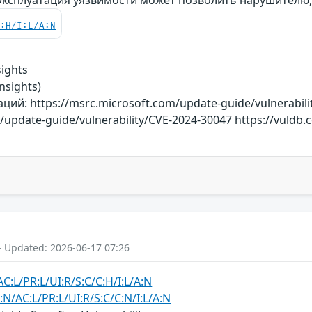
C:H/I:L/A:N
ights
nsights)
й: https://msrc.microsoft.com/update-guide/vulnerabili
/update-guide/vulnerability/CVE-2024-30047 https://vuldb.
- Updated: 2026-06-17 07:26
C:L/PR:L/UI:R/S:C/C:H/I:L/A:N
:N/AC:L/PR:L/UI:R/S:C/C:N/I:L/A:N