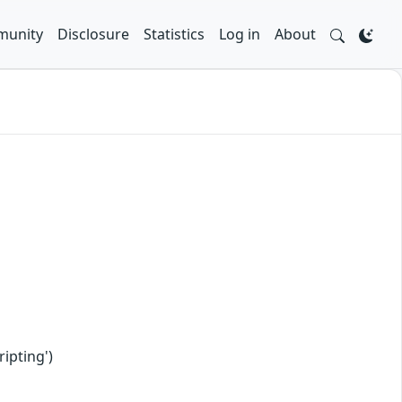
unity
Disclosure
Statistics
Log in
About
ipting')