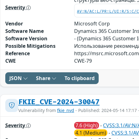
Severity
AV:N/AC:L/PR:L/UI:R/S:C/
Vendor
Microsoft Corp
Software Name
Dynamics 365 Customer Ins
Software Version
- (Dynamics 365 Customer I
Possible Mitigations
Использование рекомендаци
Reference
https://msrc.microsoft.com
CWE
CWE-79
JSON
Share
To clipboard
FKIE_CVE-2024-30047
Vulnerability from
fkie_nvd
- Published: 2024-05-14 17:17 
Severity
7.6 (High)
-
CVSS:3.1/AV:N/A
4.1 (Medium)
-
CVSS:3.1/AV