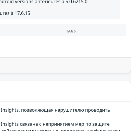
roid versions antérieures à 5.0.6215.0
ures à 17.6.15
TAGS
r Insights, позволяющая нарушителю проводить
 Insights связана с непринятием мер по защите
 действующему удаленно, проводить спуфинг атаки