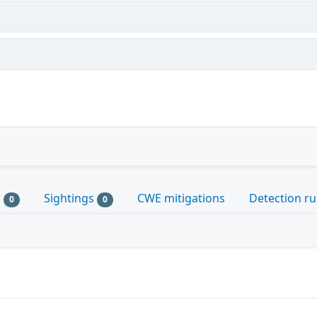
s
Sightings
CWE mitigations
Detection ru
0
0