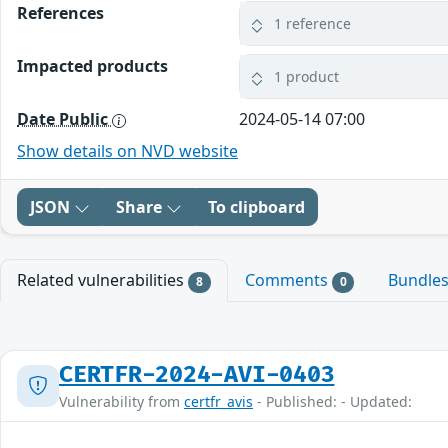
References
1 reference
Impacted products
1 product
Date Public
2024-05-14 07:00
Show details on NVD website
JSON
Share
To clipboard
Related vulnerabilities
Comments
Bundle
8
0
CERTFR-2024-AVI-0403
Vulnerability from
certfr_avis
- Published: - Updated: