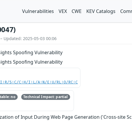
Vulnerabilities
VEX
CWE
KEV Catalogs
Comm
0047)
 – Updated: 2025-05-03 00:06
ghts Spoofing Vulnerability
ghts Spoofing Vulnerability
UI:R/S:C/C:H/I:L/A:N/E:U/RL:O/RC:C
able: no
Technical Impact: partial
zation of Input During Web Page Generation ('Cross-site Scr