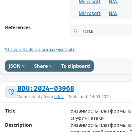
Microsoft
N/A
Microsoft
N/A
References
TITLE
Show details on source website
JSON
Share
To clipboard
BDU:2024-03968
Vulnerability from
fstec
- Published: 14.05.2024
Title
Уязвимость платформы кли
спуфинг атаки
Description
Уязвимость платформы кли
структуры веб-страницы.