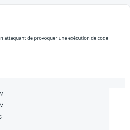
à un attaquant de provoquer une exécution de code
SM
SM
S