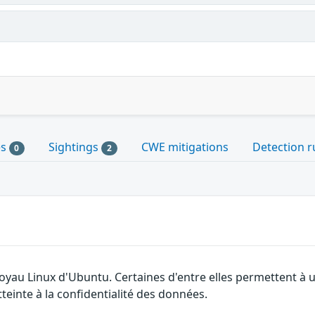
es
Sightings
CWE mitigations
Detection r
0
2
 noyau Linux d'Ubuntu. Certaines d'entre elles permettent 
tteinte à la confidentialité des données.