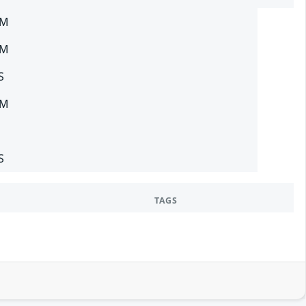
SM
SM
S
SM
S
TAGS