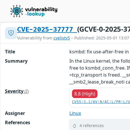
(GCVE-0-2025-3
CVE-2025-37777
Vulnerability from
cvelistv5
– Published: 2025-05-01 13:07
Title
ksmbd: fix use-after-free i
Summary
In the Linux kernel, the fo
free to ksmbd_conn_free. If
>tcp_transport is freed. _
__smb2_lease_break_noti ca
Severity
8.8 (High)
CVSS:3.1/AV:N/AC:L/PR:L/
Assigner
Linux
References
4 references