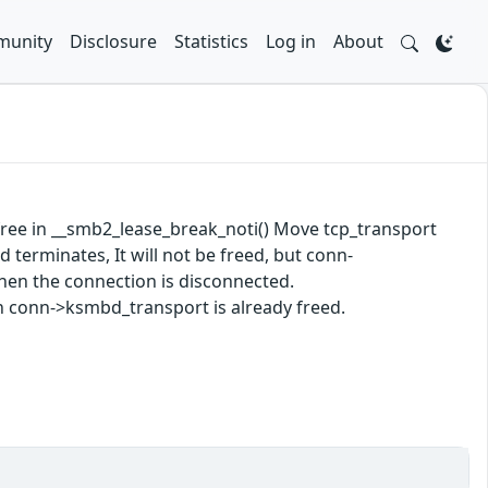
unity
Disclosure
Statistics
Log in
About
r-free in __smb2_lease_break_noti() Move tcp_transport
erminates, It will not be freed, but conn-
hen the connection is disconnected.
n conn->ksmbd_transport is already freed.