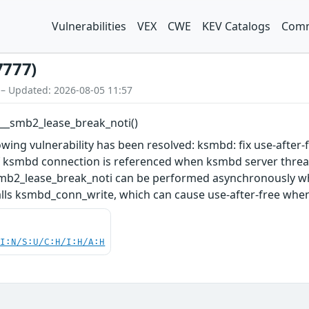
Vulnerabilities
VEX
CWE
KEV Catalogs
Comm
7777)
 – Updated: 2026-08-05 11:57
n __smb2_lease_break_noti()
llowing vulnerability has been resolved: ksmbd: fix use-afte
 ksmbd connection is referenced when ksmbd server thread t
_smb2_lease_break_noti can be performed asynchronously w
lls ksmbd_conn_write, which can cause use-after-free whe
UI:N/S:U/C:H/I:H/A:H