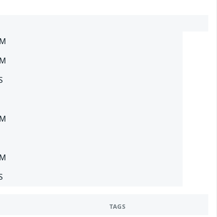
SM
SM
S
SM
SM
S
TAGS