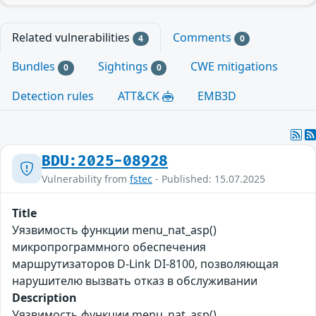
Related vulnerabilities
Comments
4
0
Bundles
Sightings
CWE mitigations
0
0
Detection rules
ATT&CK
EMB3D
BDU:2025-08928
Vulnerability from
fstec
- Published: 15.07.2025
Title
Уязвимость функции menu_nat_asp()
микропрограммного обеспечения
маршрутизаторов D-Link DI-8100, позволяющая
нарушителю вызвать отказ в обслуживании
Description
Уязвимость функции menu_nat_asp()