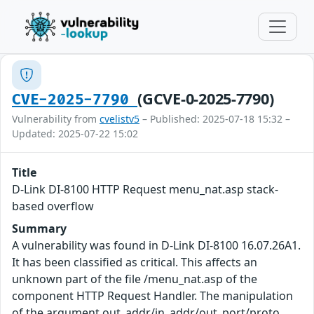
(GCVE-0-2025-7790)
CVE-2025-7790
Vulnerability from
cvelistv5
– Published: 2025-07-18 15:32 –
Updated: 2025-07-22 15:02
Title
D-Link DI-8100 HTTP Request menu_nat.asp stack-
based overflow
Summary
A vulnerability was found in D-Link DI-8100 16.07.26A1.
It has been classified as critical. This affects an
unknown part of the file /menu_nat.asp of the
component HTTP Request Handler. The manipulation
of the argument out_addr/in_addr/out_port/proto