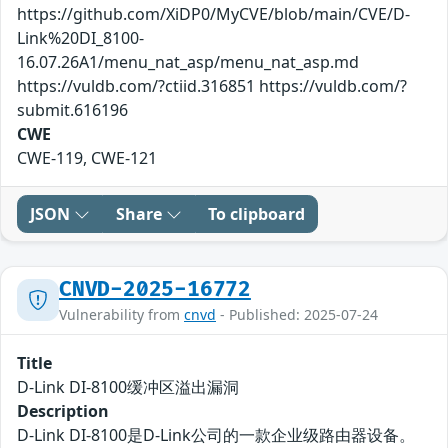
https://github.com/XiDP0/MyCVE/blob/main/CVE/D-
Link%20DI_8100-
16.07.26A1/menu_nat_asp/menu_nat_asp.md
https://vuldb.com/?ctiid.316851 https://vuldb.com/?
submit.616196
CWE
CWE-119, CWE-121
JSON
Share
To clipboard
CNVD-2025-16772
Vulnerability from
cnvd
- Published: 2025-07-24
Title
D-Link DI-8100缓冲区溢出漏洞
Description
D-Link DI-8100是D-Link公司的一款企业级路由器设备。