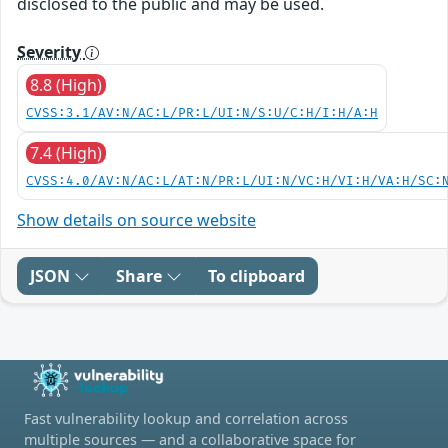
disclosed to the public and may be used.
Severity
8.8 (High)
CVSS:3.1/AV:N/AC:L/PR:L/UI:N/S:U/C:H/I:H/A:H
7.4 (High)
CVSS:4.0/AV:N/AC:L/AT:N/PR:L/UI:N/VC:H/VI:H/VA:H/SC:
Show details on source website
JSON
Share
To clipboard
Fast vulnerability lookup and correlation across
multiple sources — and a collaborative space for