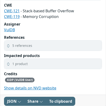
CWE
CWE-121
- Stack-based Buffer Overflow
CWE-119
- Memory Corruption
Assigner
VulDB
References
5 references
Impacted products
1 product
Credits
XiDP (VulDB User)
Show details on NVD website
JSON
Share
To clipboard