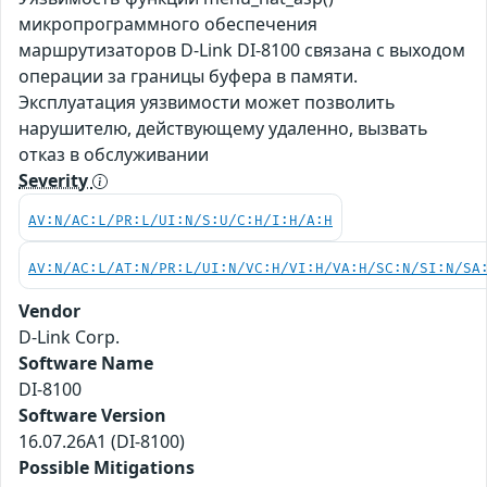
микропрограммного обеспечения
маршрутизаторов D-Link DI-8100 связана с выходом
операции за границы буфера в памяти.
Эксплуатация уязвимости может позволить
нарушителю, действующему удаленно, вызвать
отказ в обслуживании
Severity
AV:N/AC:L/PR:L/UI:N/S:U/C:H/I:H/A:H
AV:N/AC:L/AT:N/PR:L/UI:N/VC:H/VI:H/VA:H/SC:N/SI:N/SA
Vendor
D-Link Corp.
Software Name
DI-8100
Software Version
16.07.26A1 (DI-8100)
Possible Mitigations