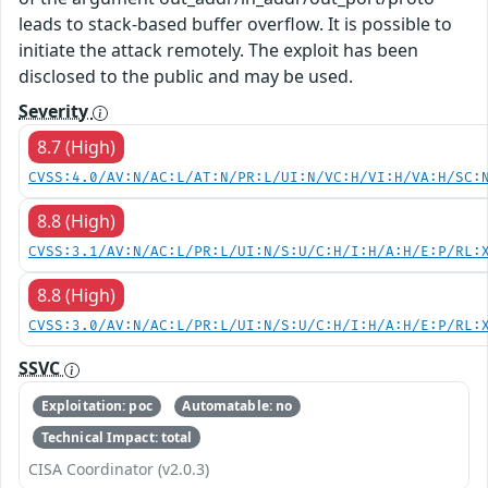
leads to stack-based buffer overflow. It is possible to
initiate the attack remotely. The exploit has been
disclosed to the public and may be used.
Severity
8.7 (High)
CVSS:4.0/AV:N/AC:L/AT:N/PR:L/UI:N/VC:H/VI:H/VA:H/SC:
8.8 (High)
CVSS:3.1/AV:N/AC:L/PR:L/UI:N/S:U/C:H/I:H/A:H/E:P/RL:
8.8 (High)
CVSS:3.0/AV:N/AC:L/PR:L/UI:N/S:U/C:H/I:H/A:H/E:P/RL:
SSVC
Exploitation: poc
Automatable: no
Technical Impact: total
CISA Coordinator (v2.0.3)