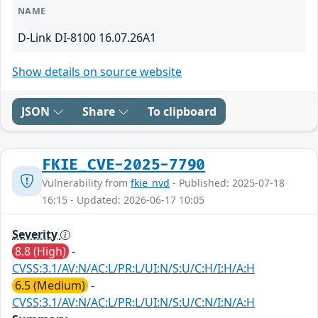
NAME
D-Link DI-8100 16.07.26A1
Show details on source website
JSON
Share
To clipboard
FKIE_CVE-2025-7790
Vulnerability from
fkie_nvd
- Published: 2025-07-18
16:15 - Updated: 2026-06-17 10:05
Severity
8.8 (High)
-
CVSS:3.1/AV:N/AC:L/PR:L/UI:N/S:U/C:H/I:H/A:H
6.5 (Medium)
-
CVSS:3.1/AV:N/AC:L/PR:L/UI:N/S:U/C:N/I:N/A:H