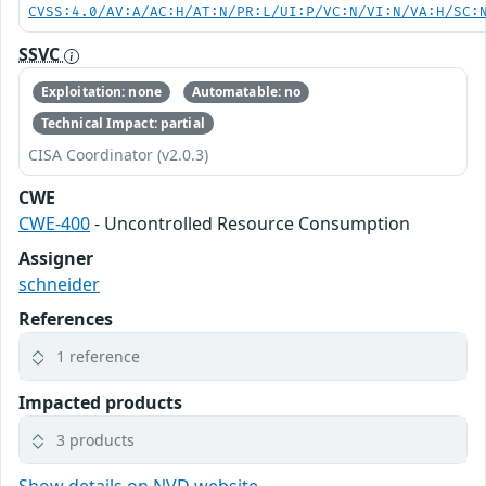
CVSS:4.0/AV:A/AC:H/AT:N/PR:L/UI:P/VC:N/VI:N/VA:H/SC:
SSVC
Exploitation: none
Automatable: no
Technical Impact: partial
CISA Coordinator (v2.0.3)
CWE
CWE-400
- Uncontrolled Resource Consumption
Assigner
schneider
References
1 reference
Impacted products
3 products
Show details on NVD website