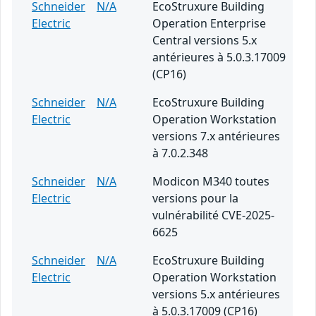
Schneider
N/A
EcoStruxure Building
Electric
Operation Enterprise
Central versions 5.x
antérieures à 5.0.3.17009
(CP16)
Schneider
N/A
EcoStruxure Building
Electric
Operation Workstation
versions 7.x antérieures
à 7.0.2.348
Schneider
N/A
Modicon M340 toutes
Electric
versions pour la
vulnérabilité CVE-2025-
6625
Schneider
N/A
EcoStruxure Building
Electric
Operation Workstation
versions 5.x antérieures
à 5.0.3.17009 (CP16)