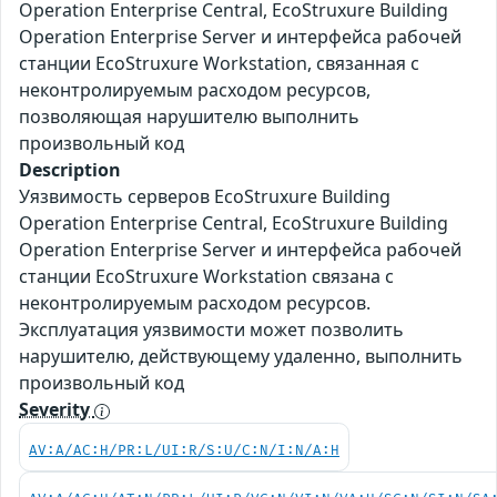
Operation Enterprise Central, EcoStruxure Building
Operation Enterprise Server и интерфейса рабочей
станции EcoStruxure Workstation, связанная с
неконтролируемым расходом ресурсов,
позволяющая нарушителю выполнить
произвольный код
Description
Уязвимость серверов EcoStruxure Building
Operation Enterprise Central, EcoStruxure Building
Operation Enterprise Server и интерфейса рабочей
станции EcoStruxure Workstation связана с
неконтролируемым расходом ресурсов.
Эксплуатация уязвимости может позволить
нарушителю, действующему удаленно, выполнить
произвольный код
Severity
AV:A/AC:H/PR:L/UI:R/S:U/C:N/I:N/A:H