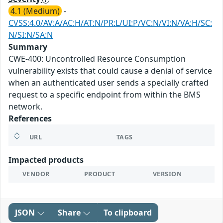
4.1 (Medium)
-
CVSS:4.0/AV:A/AC:H/AT:N/PR:L/UI:P/VC:N/VI:N/VA:H/SC:
N/SI:N/SA:N
Summary
CWE-400: Uncontrolled Resource Consumption
vulnerability exists that could cause a denial of service
when an authenticated user sends a specially crafted
request to a specific endpoint from within the BMS
network.
References
URL
TAGS
Impacted products
VENDOR
PRODUCT
VERSION
JSON
Share
To clipboard