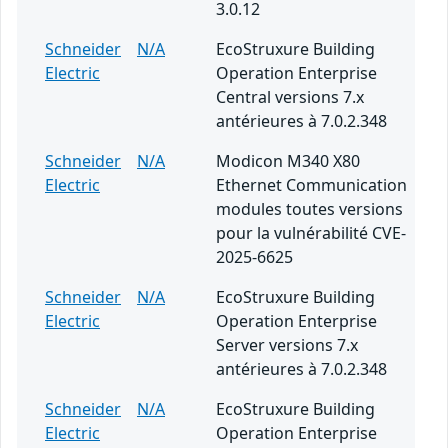
3.0.12
Schneider
N/A
EcoStruxure Building
Electric
Operation Enterprise
Central versions 7.x
antérieures à 7.0.2.348
Schneider
N/A
Modicon M340 X80
Electric
Ethernet Communication
modules toutes versions
pour la vulnérabilité CVE-
2025-6625
Schneider
N/A
EcoStruxure Building
Electric
Operation Enterprise
Server versions 7.x
antérieures à 7.0.2.348
Schneider
N/A
EcoStruxure Building
Electric
Operation Enterprise