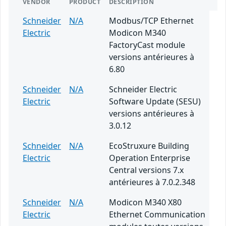
VENDOR
PRODUCT
DESCRIPTION
Schneider
N/A
Modbus/TCP Ethernet
Electric
Modicon M340
FactoryCast module
versions antérieures à
6.80
Schneider
N/A
Schneider Electric
Electric
Software Update (SESU)
versions antérieures à
3.0.12
Schneider
N/A
EcoStruxure Building
Electric
Operation Enterprise
Central versions 7.x
antérieures à 7.0.2.348
Schneider
N/A
Modicon M340 X80
Electric
Ethernet Communication