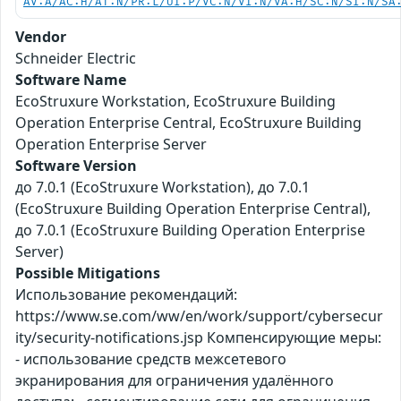
AV:A/AC:H/AT:N/PR:L/UI:P/VC:N/VI:N/VA:H/SC:N/SI:N/SA
Vendor
Schneider Electric
Software Name
EcoStruxure Workstation, EcoStruxure Building
Operation Enterprise Central, EcoStruxure Building
Operation Enterprise Server
Software Version
до 7.0.1 (EcoStruxure Workstation), до 7.0.1
(EcoStruxure Building Operation Enterprise Central),
до 7.0.1 (EcoStruxure Building Operation Enterprise
Server)
Possible Mitigations
Использование рекомендаций:
https://www.se.com/ww/en/work/support/cybersecur
ity/security-notifications.jsp Компенсирующие меры:
- использование средств межсетевого
экранирования для ограничения удалённого