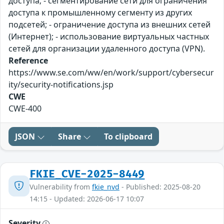
доступа; - сегментирование сети для ограничения
доступа к промышленному сегменту из других
подсетей; - ограничение доступа из внешних сетей
(Интернет); - использование виртуальных частных
сетей для организации удаленного доступа (VPN).
Reference
https://www.se.com/ww/en/work/support/cybersecur
ity/security-notifications.jsp
CWE
CWE-400
JSON
Share
To clipboard
FKIE_CVE-2025-8449
Vulnerability from
fkie_nvd
- Published: 2025-08-20
14:15 - Updated: 2026-06-17 10:07
Severity