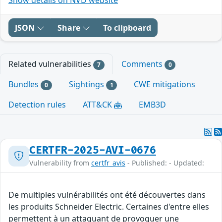
JSON
Share
To clipboard
Related vulnerabilities
Comments
7
0
Bundles
Sightings
CWE mitigations
0
1
Detection rules
ATT&CK
EMB3D
CERTFR-2025-AVI-0676
Vulnerability from
certfr_avis
- Published: - Updated:
De multiples vulnérabilités ont été découvertes dans
les produits Schneider Electric. Certaines d'entre elles
permettent à un attaquant de provoquer une