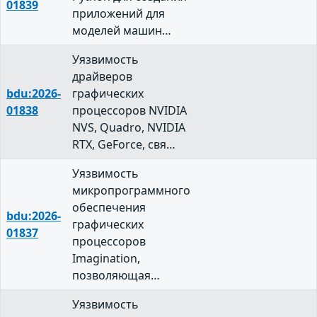
01839
приложений для
моделей машин…
Уязвимость
драйверов
bdu:2026-
графических
01838
процессоров NVIDIA
NVS, Quadro, NVIDIA
RTX, GeForce, свя…
Уязвимость
микропрограммного
обеспечения
bdu:2026-
графических
01837
процессоров
Imagination,
позволяющая…
Уязвимость