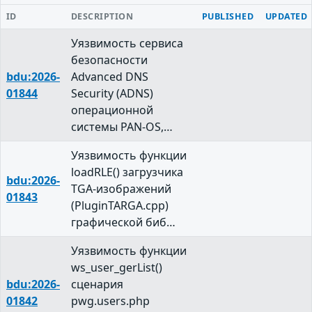
ID
DESCRIPTION
PUBLISHED
UPDATED
Уязвимость сервиса
безопасности
bdu:2026-
Advanced DNS
01844
Security (ADNS)
операционной
системы PAN-OS,…
Уязвимость функции
loadRLE() загрузчика
bdu:2026-
TGA-изображений
01843
(PluginTARGA.cpp)
графической биб…
Уязвимость функции
ws_user_gerList()
bdu:2026-
сценария
01842
pwg.users.php