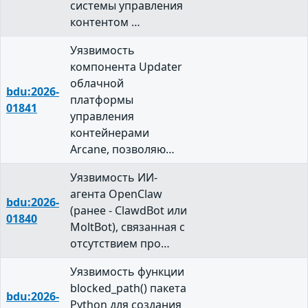
системы управления
контентом …
Уязвимость
компонента Updater
облачной
bdu:2026-
платформы
01841
управления
контейнерами
Arcane, позволяю…
Уязвимость ИИ-
агента OpenClaw
bdu:2026-
(ранее - ClawdBot или
01840
MoltBot), связанная с
отсутствием про…
Уязвимость функции
blocked_path() пакета
bdu:2026-
Python для создания