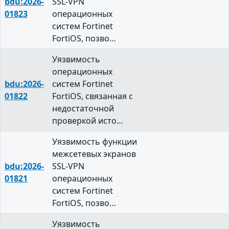
bdu:2026-
SSL-VPN
01823
операционных
систем Fortinet
FortiOS, позво…
Уязвимость
операционных
bdu:2026-
систем Fortinet
01822
FortiOS, связанная с
недостаточной
проверкой исто…
Уязвимость функции
межсетевых экранов
bdu:2026-
SSL-VPN
01821
операционных
систем Fortinet
FortiOS, позво…
Уязвимость