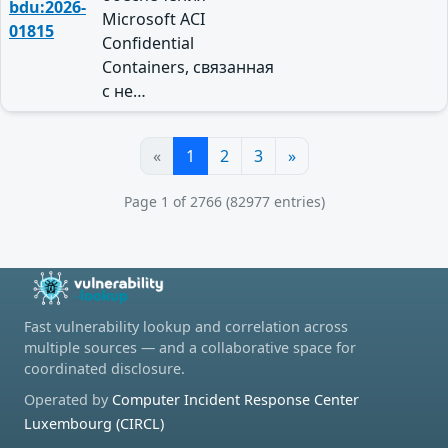
bdu:2026-
Microsoft ACI
01815
Confidential
Containers, связанная
с не…
«
1
2
3
»
Page 1 of 2766 (82977 entries)
Fast vulnerability lookup and correlation across
multiple sources — and a collaborative space for
coordinated disclosure.
Operated by
Computer Incident Response Center
Luxembourg (CIRCL)