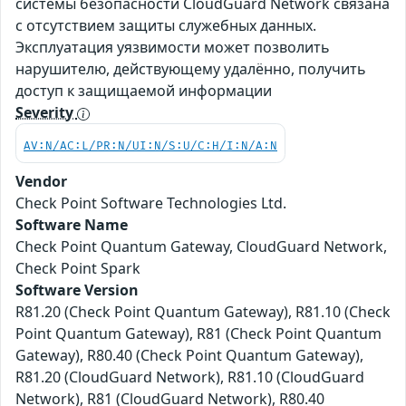
системы безопасности CloudGuard Network связана
с отсутствием защиты служебных данных.
Эксплуатация уязвимости может позволить
нарушителю, действующему удалённо, получить
доступ к защищаемой информации
Severity
AV:N/AC:L/PR:N/UI:N/S:U/C:H/I:N/A:N
Vendor
Check Point Software Technologies Ltd.
Software Name
Check Point Quantum Gateway, CloudGuard Network,
Check Point Spark
Software Version
R81.20 (Check Point Quantum Gateway), R81.10 (Check
Point Quantum Gateway), R81 (Check Point Quantum
Gateway), R80.40 (Check Point Quantum Gateway),
R81.20 (CloudGuard Network), R81.10 (CloudGuard
Network), R81 (CloudGuard Network), R80.40