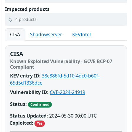
Impacted products
4 products
CISA
Shadowserver
KEVIntel
CISA
Known Exploited Vulnerability - GCVE BCP-07
Compliant
KEV entry ID:
38c886fd-5d10-4dc0-b60f-
65d5d1336dcc
Vulnerability ID:
CVE-2024-24919
Status:
Confirmed
Status Updated:
2024-05-30 00:00 UTC
Exploited:
Yes