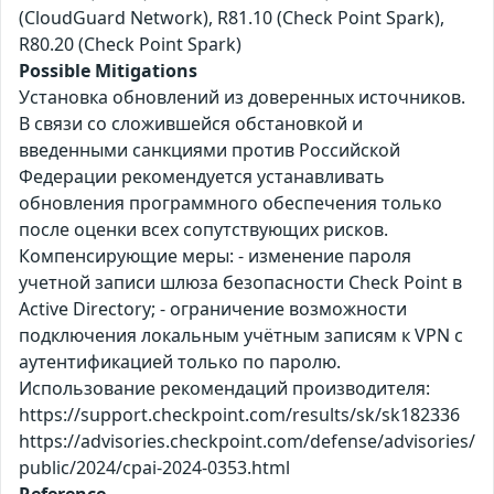
(CloudGuard Network), R81.10 (Check Point Spark),
R80.20 (Check Point Spark)
Possible Mitigations
Установка обновлений из доверенных источников.
В связи со сложившейся обстановкой и
введенными санкциями против Российской
Федерации рекомендуется устанавливать
обновления программного обеспечения только
после оценки всех сопутствующих рисков.
Компенсирующие меры: - изменение пароля
учетной записи шлюза безопасности Check Point в
Active Directory; - ограничение возможности
подключения локальным учётным записям к VPN с
аутентификацией только по паролю.
Использование рекомендаций производителя:
https://support.checkpoint.com/results/sk/sk182336
https://advisories.checkpoint.com/defense/advisories/
public/2024/cpai-2024-0353.html