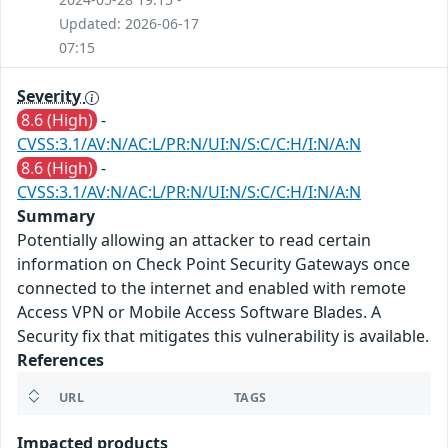
Updated: 2026-06-17
07:15
Severity
8.6 (High)
-
CVSS:3.1/AV:N/AC:L/PR:N/UI:N/S:C/C:H/I:N/A:N
8.6 (High)
-
CVSS:3.1/AV:N/AC:L/PR:N/UI:N/S:C/C:H/I:N/A:N
Summary
Potentially allowing an attacker to read certain
information on Check Point Security Gateways once
connected to the internet and enabled with remote
Access VPN or Mobile Access Software Blades. A
Security fix that mitigates this vulnerability is available.
References
URL
TAGS
Impacted products