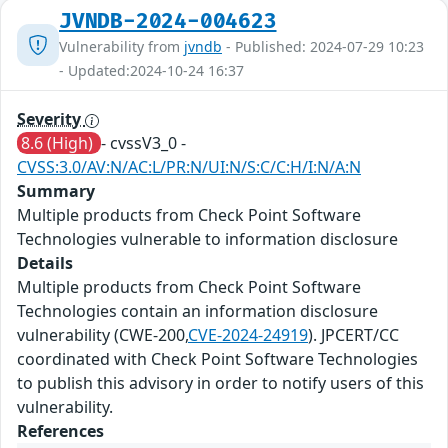
JVNDB-2024-004623
Vulnerability from
jvndb
- Published: 2024-07-29 10:23
- Updated:2024-10-24 16:37
Severity
8.6 (High)
- cvssV3_0 -
CVSS:3.0/AV:N/AC:L/PR:N/UI:N/S:C/C:H/I:N/A:N
Summary
Multiple products from Check Point Software
Technologies vulnerable to information disclosure
Details
Multiple products from Check Point Software
Technologies contain an information disclosure
vulnerability (CWE-200,
CVE-2024-24919
). JPCERT/CC
coordinated with Check Point Software Technologies
to publish this advisory in order to notify users of this
vulnerability.
References