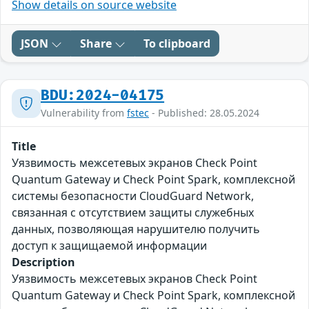
Show details on source website
JSON
Share
To clipboard
BDU:2024-04175
Vulnerability from
fstec
- Published: 28.05.2024
Title
Уязвимость межсетевых экранов Check Point
Quantum Gateway и Check Point Spark, комплексной
системы безопасности CloudGuard Network,
связанная с отсутствием защиты служебных
данных, позволяющая нарушителю получить
доступ к защищаемой информации
Description
Уязвимость межсетевых экранов Check Point
Quantum Gateway и Check Point Spark, комплексной