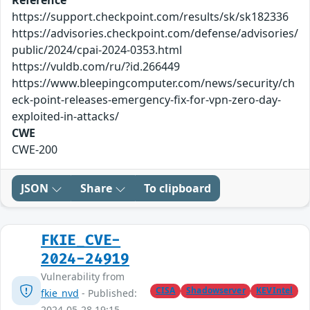
Reference
https://support.checkpoint.com/results/sk/sk182336
https://advisories.checkpoint.com/defense/advisories/
public/2024/cpai-2024-0353.html
https://vuldb.com/ru/?id.266449
https://www.bleepingcomputer.com/news/security/ch
eck-point-releases-emergency-fix-for-vpn-zero-day-
exploited-in-attacks/
CWE
CWE-200
JSON
Share
To clipboard
FKIE_CVE-
2024-24919
Vulnerability from
CISA
Shadowserver
KEVIntel
fkie_nvd
- Published:
2024-05-28 19:15 -