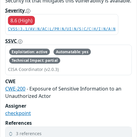
Security fix that mitigates this vulnerability is available.
Severity
8.6 (High)
CVSS:3.1/AV:N/AC:L/PR:N/UI:N/S:C/C:H/I:N/A:N
SSVC
Exploitation: active
Automatable: yes
Technical Impact: partial
CISA Coordinator (v2.0.3)
CWE
CWE-200
- Exposure of Sensitive Information to an
Unauthorized Actor
Assigner
checkpoint
References
3 references