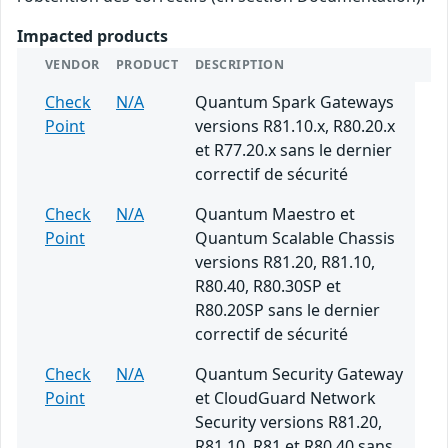
Impacted products
VENDOR
PRODUCT
DESCRIPTION
Check
N/A
Quantum Spark Gateways
Point
versions R81.10.x, R80.20.x
et R77.20.x sans le dernier
correctif de sécurité
Check
N/A
Quantum Maestro et
Point
Quantum Scalable Chassis
versions R81.20, R81.10,
R80.40, R80.30SP et
R80.20SP sans le dernier
correctif de sécurité
Check
N/A
Quantum Security Gateway
Point
et CloudGuard Network
Security versions R81.20,
R81.10, R81 et R80.40 sans