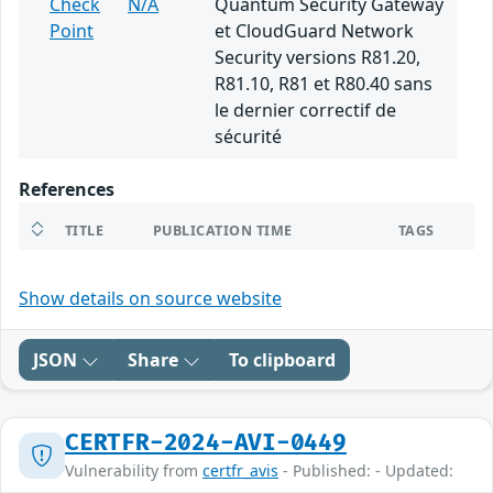
Check
N/A
Quantum Security Gateway
Point
et CloudGuard Network
Security versions R81.20,
R81.10, R81 et R80.40 sans
le dernier correctif de
sécurité
References
TITLE
PUBLICATION TIME
TAGS
Show details on source website
JSON
Share
To clipboard
CERTFR-2024-AVI-0449
Vulnerability from
certfr_avis
- Published: - Updated: