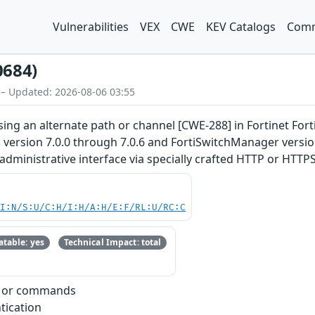
Vulnerabilities
VEX
CWE
KEV Catalogs
Comm
0684)
 – Updated: 2026-08-06 03:55
ing an alternate path or channel [CWE-288] in Fortinet Forti
d version 7.0.0 through 7.0.6 and FortiSwitchManager versio
dministrative interface via specially crafted HTTP or HTTP
UI:N/S:U/C:H/I:H/A:H/E:F/RL:U/RC:C
table: yes
Technical Impact: total
e or commands
tication