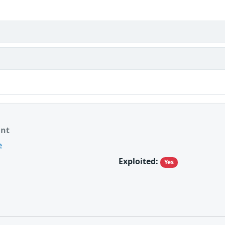
ant
e
Exploited:
Yes