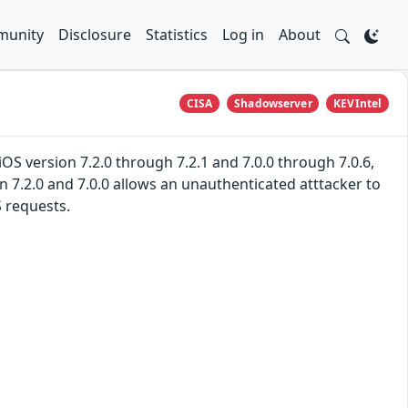
unity
Disclosure
Statistics
Log in
About
CISA
Shadowserver
KEVIntel
OS version 7.2.0 through 7.2.1 and 7.0.0 through 7.0.6,
n 7.2.0 and 7.0.0 allows an unauthenticated atttacker to
S requests.