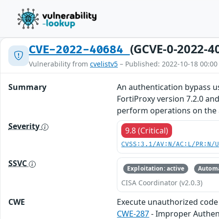
(GCVE-0-2022-4
CVE-2022-40684
Vulnerability from
cvelistv5
– Published: 2022-10-18 00:00
Summary
An authentication bypass us
FortiProxy version 7.2.0 an
perform operations on the a
Severity
9.8 (Critical)
CVSS:3.1/AV:N/AC:L/PR:N/
SSVC
Exploitation: active
Automa
CISA Coordinator (v2.0.3)
CWE
Execute unauthorized cod
CWE-287
- Improper Authen