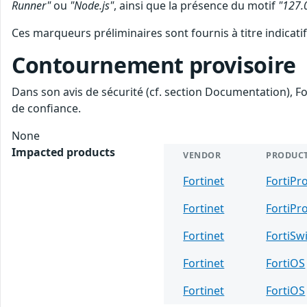
Runner"
ou
"Node.js"
, ainsi que la présence du motif
"127.
Ces marqueurs préliminaires sont fournis à titre indicatif
Contournement provisoire
Dans son avis de sécurité (cf. section Documentation), Fo
de confiance.
None
Impacted products
VENDOR
PRODUC
Fortinet
FortiPr
Fortinet
FortiPr
Fortinet
FortiS
Fortinet
FortiOS
Fortinet
FortiOS