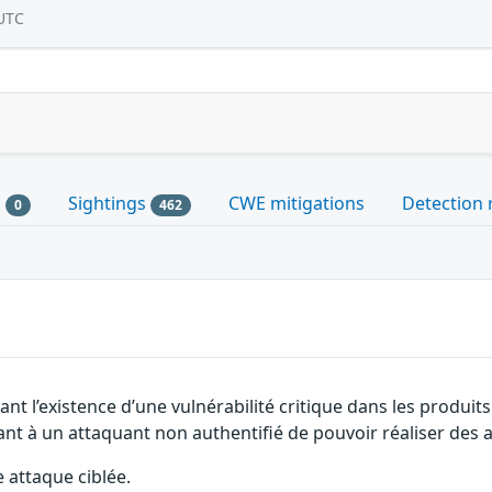
UTC
s
Sightings
CWE mitigations
Detection 
0
462
t l’existence d’une vulnérabilité critique dans les produits 
tant à un attaquant non authentifié de pouvoir réaliser des a
e attaque ciblée.