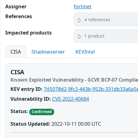
Assigner
fortinet
References
4 references
Impacted products
1 product
CISA
Shadowserver
KEVIntel
CISA
Known Exploited Vulnerability - GCVE BCP-07 Compli
KEV entry ID:
7d5078d2-9fc2-443b-952b-331db33a6a5
Vulnerability ID:
CVE-2022-40684
Status:
Confirmed
Status Updated:
2022-10-11 00:00 UTC