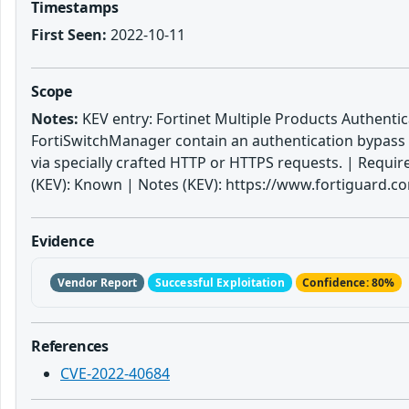
Timestamps
First Seen:
2022-10-11
Scope
Notes:
KEV entry: Fortinet Multiple Products Authentica
FortiSwitchManager contain an authentication bypass v
via specially crafted HTTP or HTTPS requests. | Requ
(KEV): Known | Notes (KEV): https://www.fortiguard.co
Evidence
Vendor Report
Successful Exploitation
Confidence: 80%
References
CVE-2022-40684