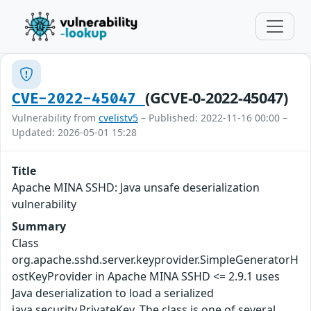
(GCVE-0-2022-45047)
CVE-2022-45047
Vulnerability from
cvelistv5
– Published: 2022-11-16 00:00 –
Updated: 2026-05-01 15:28
Title
Apache MINA SSHD: Java unsafe deserialization
vulnerability
Summary
Class
org.apache.sshd.server.keyprovider.SimpleGeneratorH
ostKeyProvider in Apache MINA SSHD <= 2.9.1 uses
Java deserialization to load a serialized
java.security.PrivateKey. The class is one of several