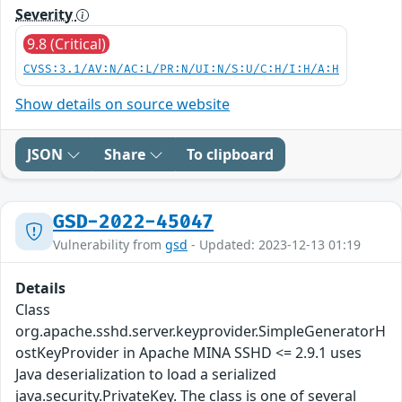
Severity
9.8 (Critical)
CVSS:3.1/AV:N/AC:L/PR:N/UI:N/S:U/C:H/I:H/A:H
Show details on source website
JSON
Share
To clipboard
GSD-2022-45047
Vulnerability from
gsd
- Updated: 2023-12-13 01:19
Details
Class
org.apache.sshd.server.keyprovider.SimpleGeneratorH
ostKeyProvider in Apache MINA SSHD <= 2.9.1 uses
Java deserialization to load a serialized
java.security.PrivateKey. The class is one of several