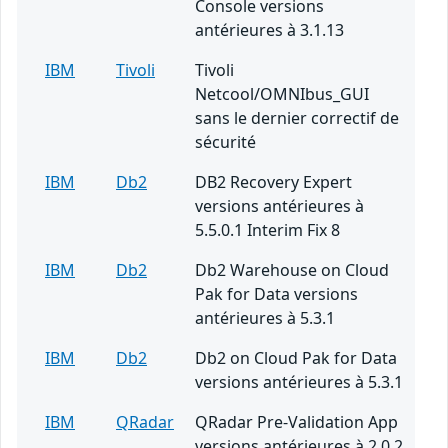
Console versions
antérieures à 3.1.13
IBM
Tivoli
Tivoli
Netcool/OMNIbus_GUI
sans le dernier correctif de
sécurité
IBM
Db2
DB2 Recovery Expert
versions antérieures à
5.5.0.1 Interim Fix 8
IBM
Db2
Db2 Warehouse on Cloud
Pak for Data versions
antérieures à 5.3.1
IBM
Db2
Db2 on Cloud Pak for Data
versions antérieures à 5.3.1
IBM
QRadar
QRadar Pre-Validation App
versions antérieures à 2.0.2