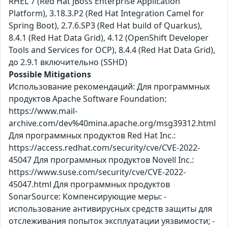
RHEL 7 (Red Hat JBoss Enterprise Application
Platform), 3.18.3.P2 (Red Hat Integration Camel for
Spring Boot), 2.7.6.SP3 (Red Hat build of Quarkus),
8.4.1 (Red Hat Data Grid), 4.12 (OpenShift Developer
Tools and Services for OCP), 8.4.4 (Red Hat Data Grid),
до 2.9.1 включительно (SSHD)
Possible Mitigations
Использование рекомендаций: Для программных
продуктов Apache Software Foundation:
https://www.mail-
archive.com/dev%40mina.apache.org/msg39312.html
Для программных продуктов Red Hat Inc.:
https://access.redhat.com/security/cve/CVE-2022-
45047 Для программных продуктов Novell Inc.:
https://www.suse.com/security/cve/CVE-2022-
45047.html Для программных продуктов
SonarSource: Компенсирующие меры: -
использование антивирусных средств защиты для
отслеживания попыток эксплуатации уязвимости; -