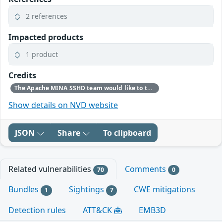
2 references
Impacted products
1 product
Credits
The Apache MINA SSHD team would like to thank Zhang Zewei, NOFOCUS, for reporting this issue.
Show details on NVD website
JSON
Share
To clipboard
Related vulnerabilities
Comments
70
0
Bundles
Sightings
CWE mitigations
1
7
Detection rules
ATT&CK
EMB3D