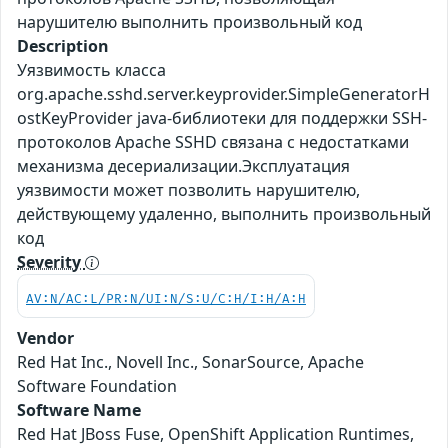
нарушителю выполнить произвольный код
Description
Уязвимость класса
org.apache.sshd.server.keyprovider.SimpleGeneratorH
ostKeyProvider java-библиотеки для поддержки SSH-
протоколов Apache SSHD связана с недостатками
механизма десериализации.Эксплуатация
уязвимости может позволить нарушителю,
действующему удаленно, выполнить произвольный
код
Severity
AV:N/AC:L/PR:N/UI:N/S:U/C:H/I:H/A:H
Vendor
Red Hat Inc., Novell Inc., SonarSource, Apache
Software Foundation
Software Name
Red Hat JBoss Fuse, OpenShift Application Runtimes,