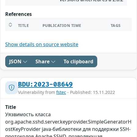
References
TITLE
PUBLICATION TIME
TAGS
Show details on source website
JSON
Share
To clipboard
BDU:2023-08649
Vulnerability from
fstec
- Published: 15.11.2022
Title
Уязвимость класса
org.apache.sshd.server.keyprovider.SimpleGeneratorH
ostKeyProvider java-библиотеки для поддержки SSH-
протоколов Apache SSHD, позволяющая