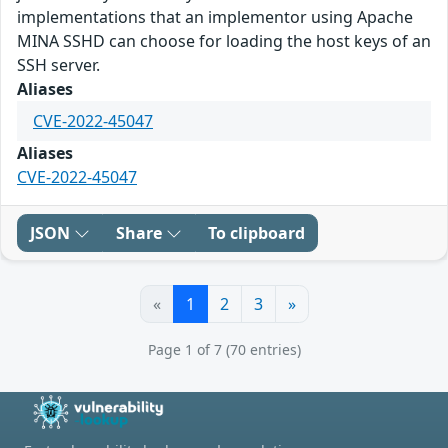
implementations that an implementor using Apache
MINA SSHD can choose for loading the host keys of an
SSH server.
Aliases
CVE-2022-45047
Aliases
CVE-2022-45047
JSON
Share
To clipboard
«
1
2
3
»
Page 1 of 7 (70 entries)