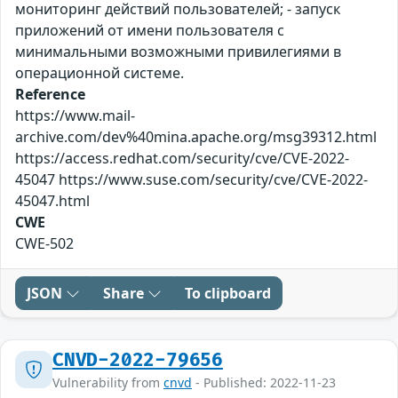
мониторинг действий пользователей; - запуск
приложений от имени пользователя с
минимальными возможными привилегиями в
операционной системе.
Reference
https://www.mail-
archive.com/dev%40mina.apache.org/msg39312.html
https://access.redhat.com/security/cve/CVE-2022-
45047 https://www.suse.com/security/cve/CVE-2022-
45047.html
CWE
CWE-502
JSON
Share
To clipboard
CNVD-2022-79656
Vulnerability from
cnvd
- Published: 2022-11-23