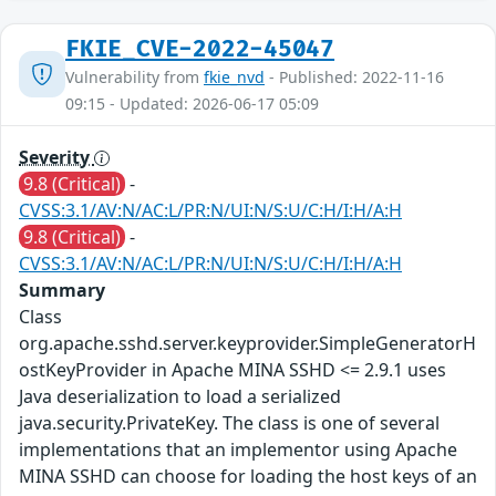
FKIE_CVE-2022-45047
Vulnerability from
fkie_nvd
- Published: 2022-11-16
09:15 - Updated: 2026-06-17 05:09
Severity
9.8 (Critical)
-
CVSS:3.1/AV:N/AC:L/PR:N/UI:N/S:U/C:H/I:H/A:H
9.8 (Critical)
-
CVSS:3.1/AV:N/AC:L/PR:N/UI:N/S:U/C:H/I:H/A:H
Summary
Class
org.apache.sshd.server.keyprovider.SimpleGeneratorH
ostKeyProvider in Apache MINA SSHD <= 2.9.1 uses
Java deserialization to load a serialized
java.security.PrivateKey. The class is one of several
implementations that an implementor using Apache
MINA SSHD can choose for loading the host keys of an