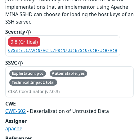
implementations that an implementor using Apache
MINA SSHD can choose for loading the host keys of an
SSH server.
Severity
9.8 (Critical)
CVSS:3.1/AV:N/AC:L/PR:N/UI:N/S:U/C:H/I:H/A:H
SSVC
Exploitation: poc
Automatable: yes
Technical Impact: total
CISA Coordinator (v2.0.3)
CWE
CWE-502
- Deserialization of Untrusted Data
Assigner
apache
References