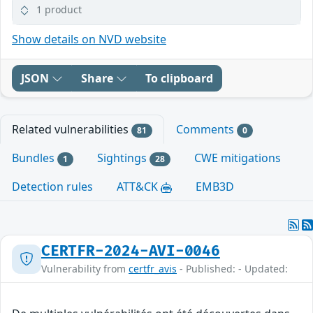
1 product
Show details on NVD website
JSON
Share
To clipboard
Related vulnerabilities
Comments
81
0
Bundles
Sightings
CWE mitigations
1
28
Detection rules
ATT&CK
EMB3D
CERTFR-2024-AVI-0046
Vulnerability from
certfr_avis
- Published: - Updated: