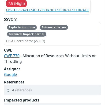
7.5 (High)
CVSS:3.1/AV:N/AC:L/PR:N/UI:N/S:U/C:N/I:N/A:H
SSVC
Exploitation: none
Automatable: yes
Technical Impact: partial
CISA Coordinator (v2.0.3)
CWE
CWE-770
- Allocation of Resources Without Limits or
Throttling
Assigner
Google
References
4 references
Impacted products