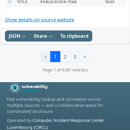
TITLE
PUBLICATION TIME
TAGS
Show details on source website
JSON
Share
To clipboard
«
1
2
3
»
Page 1 of 9 (81 entries)
Fast vulnerability lookup and correlation across
multiple sources — and a collaborative space for
coordinated disclosure.
Operated by
Computer Incident Response Center
Luxembourg (CIRCL)