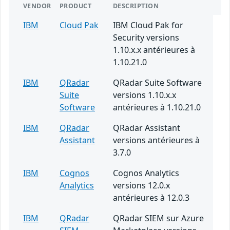
VENDOR
PRODUCT
DESCRIPTION
IBM
Cloud Pak
IBM Cloud Pak for
Security versions
1.10.x.x antérieures à
1.10.21.0
IBM
QRadar
QRadar Suite Software
Suite
versions 1.10.x.x
Software
antérieures à 1.10.21.0
IBM
QRadar
QRadar Assistant
Assistant
versions antérieures à
3.7.0
IBM
Cognos
Cognos Analytics
Analytics
versions 12.0.x
antérieures à 12.0.3
IBM
QRadar
QRadar SIEM sur Azure