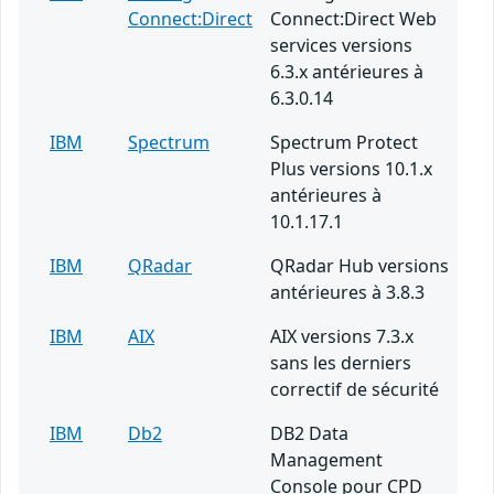
Connect:Direct
Connect:Direct Web
services versions
6.3.x antérieures à
6.3.0.14
IBM
Spectrum
Spectrum Protect
Plus versions 10.1.x
antérieures à
10.1.17.1
IBM
QRadar
QRadar Hub versions
antérieures à 3.8.3
IBM
AIX
AIX versions 7.3.x
sans les derniers
correctif de sécurité
IBM
Db2
DB2 Data
Management
Console pour CPD