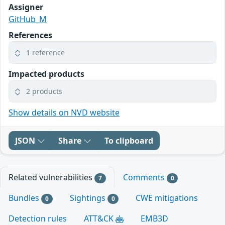
Assigner
GitHub_M
References
1 reference
Impacted products
2 products
Show details on NVD website
JSON
Share
To clipboard
Related vulnerabilities
Comments
7
0
Bundles
Sightings
CWE mitigations
0
0
Detection rules
ATT&CK
EMB3D