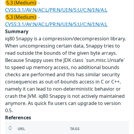
5.3 (Medium)
-
CVSS:3.1/AV:N/AC:L/PR:N/UI:N/S:U/C:N/I:N/A:L
5.3 (Medium)
-
CVSS:3.1/AV:N/AC:L/PR:N/UI:N/S:U/C:N/I:N/A:L
Summary
iq80 Snappy is a compression/decompression library.
When uncompressing certain data, Snappy tries to
read outside the bounds of the given byte arrays.
Because Snappy uses the JDK class `sun.misc.Unsafe`
to speed up memory access, no additional bounds
checks are performed and this has similar security
consequences as out-of-bounds access in C or C++,
namely it can lead to non-deterministic behavior or
crash the JVM. iq80 Snappy is not actively maintained
anymore. As quick fix users can upgrade to version
0.5.
References
URL
TAGS