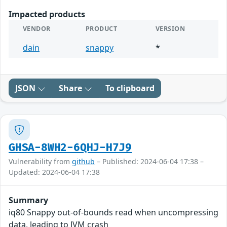
Impacted products
VENDOR
PRODUCT
VERSION
dain
snappy
*
JSON
Share
To clipboard
GHSA-8WH2-6QHJ-H7J9
Vulnerability from
github
– Published: 2024-06-04 17:38 –
Updated: 2024-06-04 17:38
Summary
iq80 Snappy out-of-bounds read when uncompressing
data, leading to JVM crash