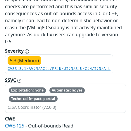
checks are performed and this has similar security
consequences as out-of-bounds access in C or C++,
namely it can lead to non-deterministic behavior or
crash the JVM. iq80 Snappy is not actively maintained
anymore. As quick fix users can upgrade to version
0.5.
Severity
5.3 (Medium)
CVSS:3.1/AV:N/AC:L/PR:N/UI:N/S:U/C:N/I:N/A:L
SSVC
Exploitation: none
Automatable: yes
Technical Impact: partial
CISA Coordinator (v2.0.3)
CWE
CWE-125
- Out-of-bounds Read