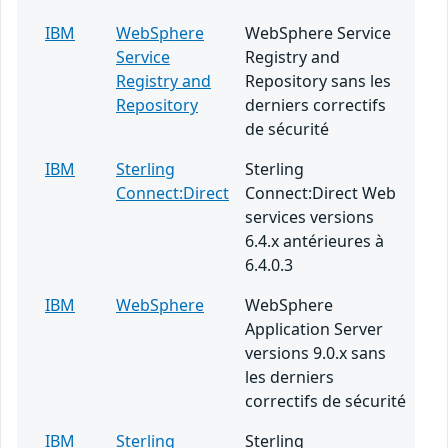
IBM
WebSphere
WebSphere Service
Service
Registry and
Registry and
Repository sans les
Repository
derniers correctifs
de sécurité
IBM
Sterling
Sterling
Connect:Direct
Connect:Direct Web
services versions
6.4.x antérieures à
6.4.0.3
IBM
WebSphere
WebSphere
Application Server
versions 9.0.x sans
les derniers
correctifs de sécurité
IBM
Sterling
Sterling