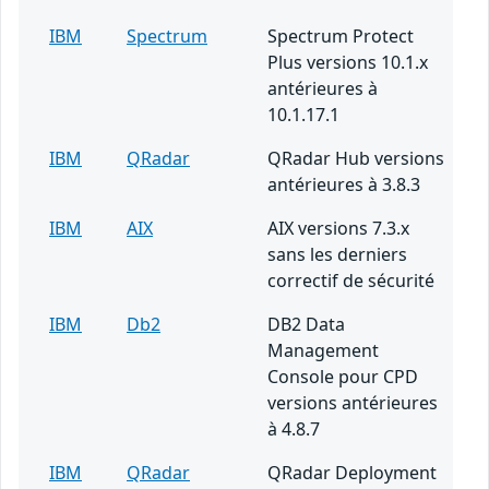
IBM
Spectrum
Spectrum Protect
Plus versions 10.1.x
antérieures à
10.1.17.1
IBM
QRadar
QRadar Hub versions
antérieures à 3.8.3
IBM
AIX
AIX versions 7.3.x
sans les derniers
correctif de sécurité
IBM
Db2
DB2 Data
Management
Console pour CPD
versions antérieures
à 4.8.7
IBM
QRadar
QRadar Deployment