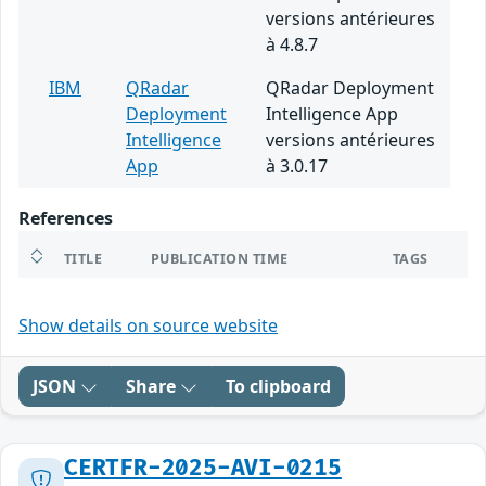
versions antérieures
à 4.8.7
IBM
QRadar
QRadar Deployment
Deployment
Intelligence App
Intelligence
versions antérieures
App
à 3.0.17
References
TITLE
PUBLICATION TIME
TAGS
Show details on source website
JSON
Share
To clipboard
CERTFR-2025-AVI-0215