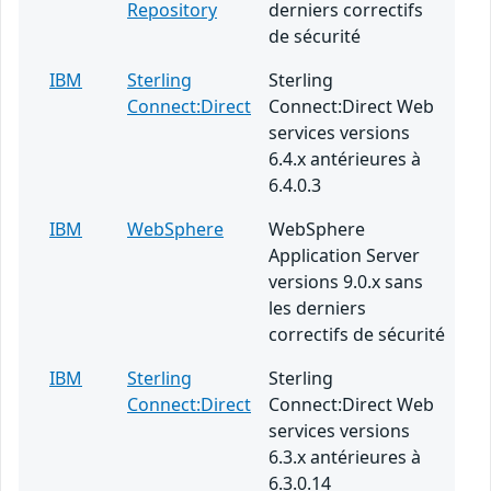
Repository
derniers correctifs
de sécurité
IBM
Sterling
Sterling
Connect:Direct
Connect:Direct Web
services versions
6.4.x antérieures à
6.4.0.3
IBM
WebSphere
WebSphere
Application Server
versions 9.0.x sans
les derniers
correctifs de sécurité
IBM
Sterling
Sterling
Connect:Direct
Connect:Direct Web
services versions
6.3.x antérieures à
6.3.0.14