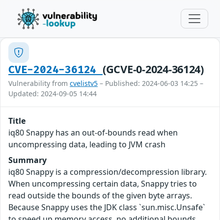
(GCVE-0-2024-36124)
CVE-2024-36124
Vulnerability from
cvelistv5
– Published: 2024-06-03 14:25 –
Updated: 2024-09-05 14:44
Title
iq80 Snappy has an out-of-bounds read when
uncompressing data, leading to JVM crash
Summary
iq80 Snappy is a compression/decompression library.
When uncompressing certain data, Snappy tries to
read outside the bounds of the given byte arrays.
Because Snappy uses the JDK class `sun.misc.Unsafe`
to speed up memory access, no additional bounds