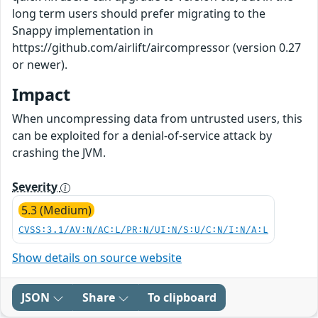
long term users should prefer migrating to the
Snappy implementation in
https://github.com/airlift/aircompressor (version 0.27
or newer).
Impact
When uncompressing data from untrusted users, this
can be exploited for a denial-of-service attack by
crashing the JVM.
Severity
5.3 (Medium)
CVSS:3.1/AV:N/AC:L/PR:N/UI:N/S:U/C:N/I:N/A:L
Show details on source website
JSON
Share
To clipboard