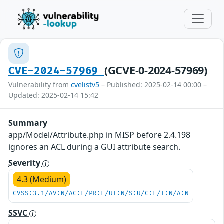
(GCVE-0-2024-57969)
CVE-2024-57969
Vulnerability from
cvelistv5
– Published: 2025-02-14 00:00 –
Updated: 2025-02-14 15:42
Summary
app/Model/Attribute.php in MISP before 2.4.198
ignores an ACL during a GUI attribute search.
Severity
4.3 (Medium)
CVSS:3.1/AV:N/AC:L/PR:L/UI:N/S:U/C:L/I:N/A:N
SSVC