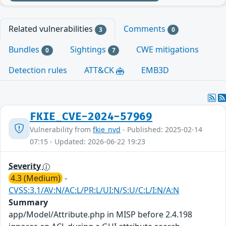
Related vulnerabilities
Comments
3
0
Bundles
Sightings
CWE mitigations
0
7
Detection rules
ATT&CK
EMB3D
FKIE_CVE-2024-57969
Vulnerability from
fkie_nvd
- Published: 2025-02-14
07:15 - Updated: 2026-06-22 19:23
Severity
4.3 (Medium)
-
CVSS:3.1/AV:N/AC:L/PR:L/UI:N/S:U/C:L/I:N/A:N
Summary
app/Model/Attribute.php in MISP before 2.4.198