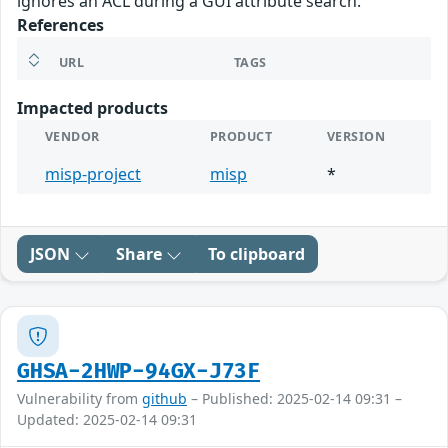
ignores an ACL during a GUI attribute search.
References
URL
TAGS
Impacted products
VENDOR
PRODUCT
VERSION
misp-project
misp
*
JSON
Share
To clipboard
GHSA-2HWP-94GX-J73F
Vulnerability from
github
– Published: 2025-02-14 09:31 –
Updated: 2025-02-14 09:31