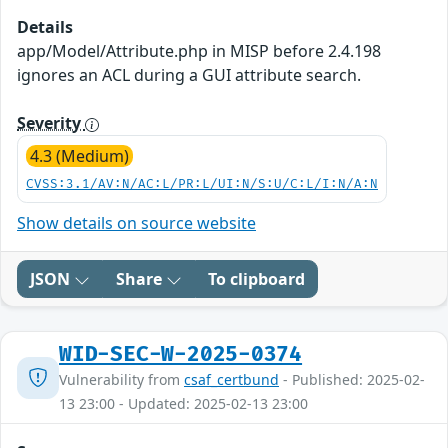
Details
app/Model/Attribute.php in MISP before 2.4.198
ignores an ACL during a GUI attribute search.
Severity
4.3 (Medium)
CVSS:3.1/AV:N/AC:L/PR:L/UI:N/S:U/C:L/I:N/A:N
Show details on source website
JSON
Share
To clipboard
WID-SEC-W-2025-0374
Vulnerability from
csaf_certbund
- Published: 2025-02-
13 23:00 - Updated: 2025-02-13 23:00