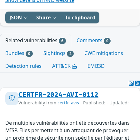
JSON
Share
To clipboard
Related vulnerabilities
Comments
6
0
Bundles
Sightings
CWE mitigations
0
2
Detection rules
ATT&CK
EMB3D
CERTFR-2024-AVI-0112
Vulnerability from
certfr_avis
- Published: - Updated:
De multiples vulnérabilités ont été découvertes dans
MISP. Elles permettent à un attaquant de provoquer
un problème de sécurité non spécifié par l'éditeur et