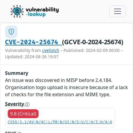
(GCVE-0-2024-25674)
CVE-2024-25674
Vulnerability from
cvelistv5
– Published: 2024-02-09 00:00 –
Updated: 2024-08-26 19:07
Summary
An issue was discovered in MISP before 2.4.184.
Organisation logo upload is insecure because of a lack
of checks for the file extension and MIME type.
Severity
9.8 (Critical)
CVSS:3.1/AV:N/AC:L/PR:N/UI:N/S:U/C:H/I:H/A:H