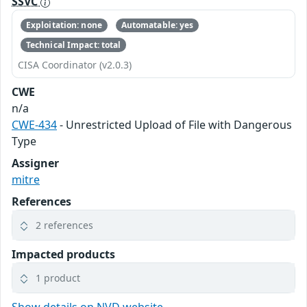
SSVC
Exploitation: none
Automatable: yes
Technical Impact: total
CISA Coordinator (v2.0.3)
CWE
n/a
CWE-434
- Unrestricted Upload of File with Dangerous
Type
Assigner
mitre
References
2 references
Impacted products
1 product
Show details on NVD website