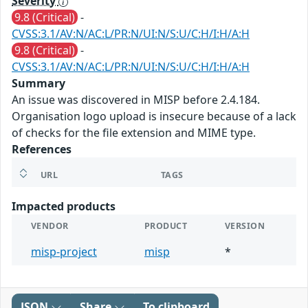
Severity
9.8 (Critical)
-
CVSS:3.1/AV:N/AC:L/PR:N/UI:N/S:U/C:H/I:H/A:H
9.8 (Critical)
-
CVSS:3.1/AV:N/AC:L/PR:N/UI:N/S:U/C:H/I:H/A:H
Summary
An issue was discovered in MISP before 2.4.184.
Organisation logo upload is insecure because of a lack
of checks for the file extension and MIME type.
References
URL
TAGS
Impacted products
VENDOR
PRODUCT
VERSION
misp-project
misp
*
JSON
Share
To clipboard