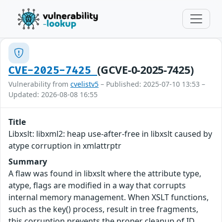
(GCVE-0-2025-7425)
CVE-2025-7425
Vulnerability from
cvelistv5
– Published: 2025-07-10 13:53 –
Updated: 2026-08-08 16:55
Title
Libxslt: libxml2: heap use-after-free in libxslt caused by
atype corruption in xmlattrptr
Summary
A flaw was found in libxslt where the attribute type,
atype, flags are modified in a way that corrupts
internal memory management. When XSLT functions,
such as the key() process, result in tree fragments,
this corruption prevents the proper cleanup of ID