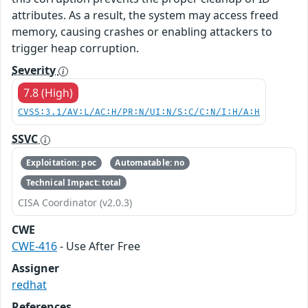
attributes. As a result, the system may access freed
memory, causing crashes or enabling attackers to
trigger heap corruption.
Severity
7.8 (High)
CVSS:3.1/AV:L/AC:H/PR:N/UI:N/S:C/C:N/I:H/A:H
SSVC
Exploitation: poc
Automatable: no
Technical Impact: total
CISA Coordinator (v2.0.3)
CWE
CWE-416
- Use After Free
Assigner
redhat
References