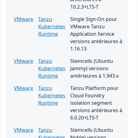
10.2.3+LTS-T
VMware
Tanzu
Single Sign-On pour
Kubernetes
VMware Tanzu
Runtime
Application Service
versions antérieures à
1.16.13
VMware
Tanzu
Stemcells (Ubuntu
Kubernetes
Jammy) versions
Runtime
antérieures à 1.943.x
VMware
Tanzu
Tanzu Platform pour
Kubernetes
Cloud Foundry
Runtime
isolation segment
versions antérieures à
6.0.20+LTS-T
VMware
Tanzu
Stemcells (Ubuntu
Kubernetes
Noble) versions