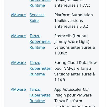
Runtime
antérieures à 1.77.x
VMware
Services
Platform Automation
Suite
Toolkit versions
antérieures à 5.3.2
VMware
Tanzu
Stemcells (Ubuntu
Kubernetes
Jammy Azure Light)
Runtime
versions antérieures à
1.906.x
VMware
Tanzu
Spring Cloud Data Flow
Kubernetes
pour VMware Tanzu
Runtime
versions antérieures à
1.14.9
VMware
Tanzu
App Autoscaler CLI
Kubernetes
Plugin pour VMware
Runtime
Tanzu Platform
versions antérieures à