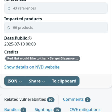
43 references
Impacted products
66 products
Date Public
2025-07-10 00:00
Credits
Red Hat would like to thank Sergei Glazunov (Google Project Zero) for reporting this issue.
Show details on NVD website
JSON
Share
To clipboard
Related vulnerabilities
Comments
90
0
Bundles
Sightings
CWE mitigations
2
25