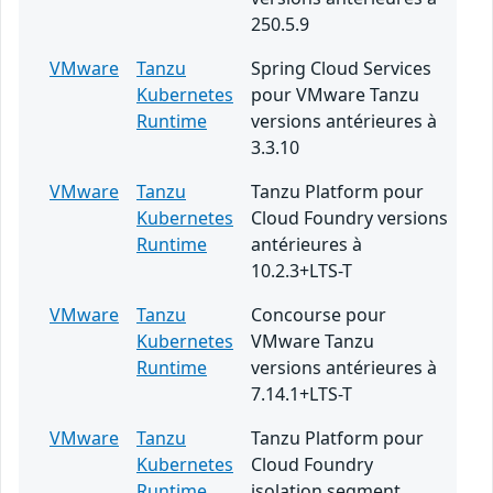
250.5.9
VMware
Tanzu
Spring Cloud Services
Kubernetes
pour VMware Tanzu
Runtime
versions antérieures à
3.3.10
VMware
Tanzu
Tanzu Platform pour
Kubernetes
Cloud Foundry versions
Runtime
antérieures à
10.2.3+LTS-T
VMware
Tanzu
Concourse pour
Kubernetes
VMware Tanzu
Runtime
versions antérieures à
7.14.1+LTS-T
VMware
Tanzu
Tanzu Platform pour
Kubernetes
Cloud Foundry
Runtime
isolation segment