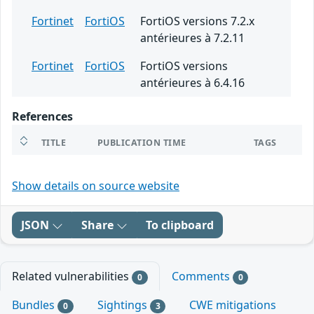
Fortinet
FortiOS
FortiOS versions 7.2.x
antérieures à 7.2.11
Fortinet
FortiOS
FortiOS versions
antérieures à 6.4.16
References
TITLE
PUBLICATION TIME
TAGS
Show details on source website
JSON
Share
To clipboard
Related vulnerabilities
Comments
0
0
Bundles
Sightings
CWE mitigations
0
3