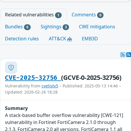
Related vulnerabilities
Comments
1
0
Bundles
Sightings
CWE mitigations
0
3
Detection rules
ATT&CK
EMB3D
(GCVE-0-2025-32756)
CVE-2025-32756
Vulnerability from
cvelistv5
– Published: 2025-05-13 14:46 –
Updated: 2026-02-26 18:28
Summary
A stack-based buffer overflow vulnerability [CWE-121]
vulnerability in Fortinet FortiCamera 2.1.0 through
2.1.3, FortiCamera 2.0 all versions, FortiCamera 1.1 all