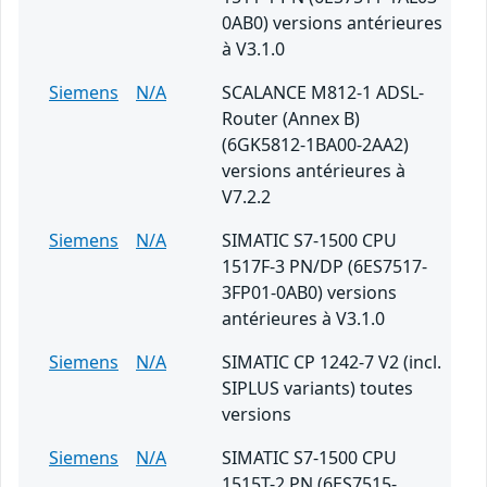
0AB0) versions antérieures
à V3.1.0
Siemens
N/A
SCALANCE M812-1 ADSL-
Router (Annex B)
(6GK5812-1BA00-2AA2)
versions antérieures à
V7.2.2
Siemens
N/A
SIMATIC S7-1500 CPU
1517F-3 PN/DP (6ES7517-
3FP01-0AB0) versions
antérieures à V3.1.0
Siemens
N/A
SIMATIC CP 1242-7 V2 (incl.
SIPLUS variants) toutes
versions
Siemens
N/A
SIMATIC S7-1500 CPU
1515T-2 PN (6ES7515-