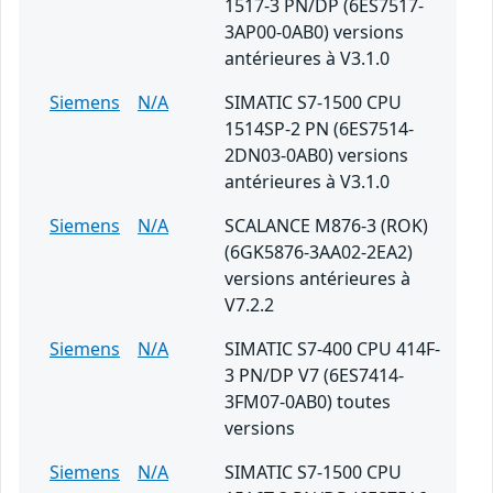
1517-3 PN/DP (6ES7517-
3AP00-0AB0) versions
antérieures à V3.1.0
Siemens
N/A
SIMATIC S7-1500 CPU
1514SP-2 PN (6ES7514-
2DN03-0AB0) versions
antérieures à V3.1.0
Siemens
N/A
SCALANCE M876-3 (ROK)
(6GK5876-3AA02-2EA2)
versions antérieures à
V7.2.2
Siemens
N/A
SIMATIC S7-400 CPU 414F-
3 PN/DP V7 (6ES7414-
3FM07-0AB0) toutes
versions
Siemens
N/A
SIMATIC S7-1500 CPU