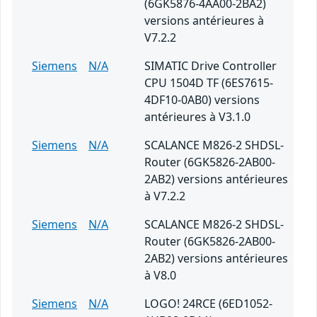
(6GK5876-4AA00-2BA2)
versions antérieures à
V7.2.2
Siemens
N/A
SIMATIC Drive Controller
CPU 1504D TF (6ES7615-
4DF10-0AB0) versions
antérieures à V3.1.0
Siemens
N/A
SCALANCE M826-2 SHDSL-
Router (6GK5826-2AB00-
2AB2) versions antérieures
à V7.2.2
Siemens
N/A
SCALANCE M826-2 SHDSL-
Router (6GK5826-2AB00-
2AB2) versions antérieures
à V8.0
Siemens
N/A
LOGO! 24RCE (6ED1052-