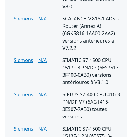
V8.0
Siemens
N/A
SCALANCE M816-1 ADSL-
Router (Annex A)
(6GK5816-1AA00-2AA2)
versions antérieures à
V7.2.2
Siemens
N/A
SIMATIC S7-1500 CPU
1517F-3 PN/DP (6ES7517-
3FP00-0AB0) versions
antérieures à V3.1.0
Siemens
N/A
SIPLUS S7-400 CPU 416-3
PN/DP V7 (6AG1416-
3ES07-7AB0) toutes
versions
Siemens
N/A
SIMATIC S7-1500 CPU
1513F-1 PN (6ES7513-