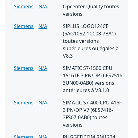
Siemens
N/A
Opcenter Quality toutes
versions
Siemens
N/A
SIPLUS LOGO! 24CE
(6AG1052-1CC08-7BA1)
toutes versions
supérieures ou égales à
V8.3
Siemens
N/A
SIMATIC S7-1500 CPU
1516TF-3 PN/DP (6ES7516-
3UN00-0AB0) versions
antérieures à V3.1.0
Siemens
N/A
SIMATIC S7-400 CPU 416F-
3 PN/DP V7 (6ES7416-
3FS07-0AB0) toutes
versions
Siemens
N/A
RUGGEDCOM RM1224