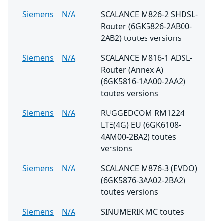
Siemens
N/A
SCALANCE M826-2 SHDSL-
Router (6GK5826-2AB00-
2AB2) toutes versions
Siemens
N/A
SCALANCE M816-1 ADSL-
Router (Annex A)
(6GK5816-1AA00-2AA2)
toutes versions
Siemens
N/A
RUGGEDCOM RM1224
LTE(4G) EU (6GK6108-
4AM00-2BA2) toutes
versions
Siemens
N/A
SCALANCE M876-3 (EVDO)
(6GK5876-3AA02-2BA2)
toutes versions
Siemens
N/A
SINUMERIK MC toutes