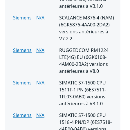
antérieures à V3.1.0
Siemens
N/A
SCALANCE M876-4 (NAM)
(6GK5876-4AA00-2DA2)
versions antérieures à
V7.2.2
Siemens
N/A
RUGGEDCOM RM1224
LTE(4G) EU (6GK6108-
4AM00-2BA2) versions
antérieures à V8.0
Siemens
N/A
SIMATIC S7-1500 CPU
1511F-1 PN (6ES7511-
1FL03-0AB0) versions
antérieures à V3.1.0
Siemens
N/A
SIMATIC S7-1500 CPU
1518-4 PN/DP (6ES7518-
4AP00-0AB0) versions