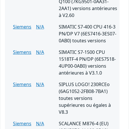
Q100 (7KG9501-0AA31-
2AA1) versions antérieures
à V2.60
Siemens
N/A
SIMATIC S7-400 CPU 416-3
PN/DP V7 (6ES7416-3ES07-
0AB0) toutes versions
Siemens
N/A
SIMATIC S7-1500 CPU
1518TF-4 PN/DP (6ES7518-
4UP00-0AB0) versions
antérieures à V3.1.0
Siemens
N/A
SIPLUS LOGO! 230RCEo
(6AG1052-2FB08-7BA1)
toutes versions
supérieures ou égales à
V8.3
Siemens
N/A
SCALANCE M876-4 (EU)