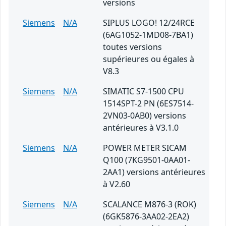
versions
Siemens
N/A
SIPLUS LOGO! 12/24RCE
(6AG1052-1MD08-7BA1)
toutes versions
supérieures ou égales à
V8.3
Siemens
N/A
SIMATIC S7-1500 CPU
1514SPT-2 PN (6ES7514-
2VN03-0AB0) versions
antérieures à V3.1.0
Siemens
N/A
POWER METER SICAM
Q100 (7KG9501-0AA01-
2AA1) versions antérieures
à V2.60
Siemens
N/A
SCALANCE M876-3 (ROK)
(6GK5876-3AA02-2EA2)