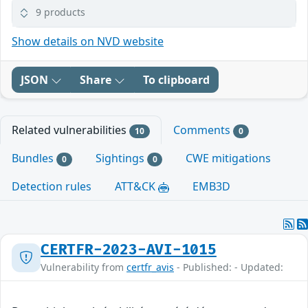
9 products
Show details on NVD website
JSON
Share
To clipboard
Related vulnerabilities
Comments
10
0
Bundles
Sightings
CWE mitigations
0
0
Detection rules
ATT&CK
EMB3D
CERTFR-2023-AVI-1015
Vulnerability from
certfr_avis
- Published: - Updated: