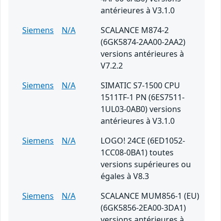
antérieures à V3.1.0
Siemens
N/A
SCALANCE M874-2
(6GK5874-2AA00-2AA2)
versions antérieures à
V7.2.2
Siemens
N/A
SIMATIC S7-1500 CPU
1511TF-1 PN (6ES7511-
1UL03-0AB0) versions
antérieures à V3.1.0
Siemens
N/A
LOGO! 24CE (6ED1052-
1CC08-0BA1) toutes
versions supérieures ou
égales à V8.3
Siemens
N/A
SCALANCE MUM856-1 (EU)
(6GK5856-2EA00-3DA1)
versions antérieures à