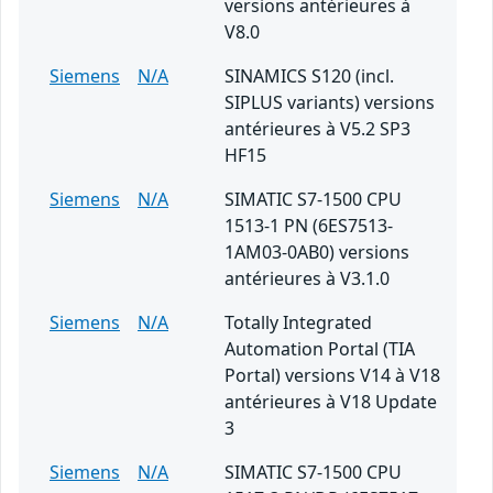
versions antérieures à
V8.0
Siemens
N/A
SINAMICS S120 (incl.
SIPLUS variants) versions
antérieures à V5.2 SP3
HF15
Siemens
N/A
SIMATIC S7-1500 CPU
1513-1 PN (6ES7513-
1AM03-0AB0) versions
antérieures à V3.1.0
Siemens
N/A
Totally Integrated
Automation Portal (TIA
Portal) versions V14 à V18
antérieures à V18 Update
3
Siemens
N/A
SIMATIC S7-1500 CPU