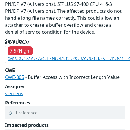
PN/DP V7 (All versions), SIPLUS S7-400 CPU 416-3
PN/DP V7 (All versions). The affected products do not
handle long file names correctly. This could allow an
attacker to create a buffer overflow and create a
denial of service condition for the device.
Severity
7.5 (High)
CVSS:3.1/AV:N/AC:L/PR:N/UI:N/S:U/C:N/I:N/A:H/E:P/RL:
CWE
CWE-805
- Buffer Access with Incorrect Length Value
Assigner
siemens
References
1 reference
Impacted products