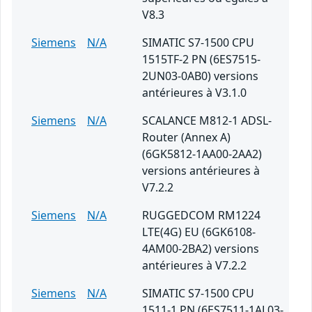
V8.3
Siemens
N/A
SIMATIC S7-1500 CPU
1515TF-2 PN (6ES7515-
2UN03-0AB0) versions
antérieures à V3.1.0
Siemens
N/A
SCALANCE M812-1 ADSL-
Router (Annex A)
(6GK5812-1AA00-2AA2)
versions antérieures à
V7.2.2
Siemens
N/A
RUGGEDCOM RM1224
LTE(4G) EU (6GK6108-
4AM00-2BA2) versions
antérieures à V7.2.2
Siemens
N/A
SIMATIC S7-1500 CPU
1511-1 PN (6ES7511-1AL03-