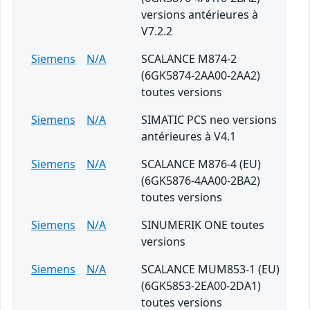
versions antérieures à
V7.2.2
Siemens
N/A
SCALANCE M874-2
(6GK5874-2AA00-2AA2)
toutes versions
Siemens
N/A
SIMATIC PCS neo versions
antérieures à V4.1
Siemens
N/A
SCALANCE M876-4 (EU)
(6GK5876-4AA00-2BA2)
toutes versions
Siemens
N/A
SINUMERIK ONE toutes
versions
Siemens
N/A
SCALANCE MUM853-1 (EU)
(6GK5853-2EA00-2DA1)
toutes versions