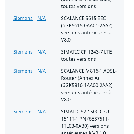
toutes versions
Siemens
N/A
SCALANCE S615 EEC
(6GK5615-0AA01-2AA2)
versions antérieures à
V8.0
Siemens
N/A
SIMATIC CP 1243-7 LTE
toutes versions
Siemens
N/A
SCALANCE M816-1 ADSL-
Router (Annex A)
(6GK5816-1AA00-2AA2)
versions antérieures à
V8.0
Siemens
N/A
SIMATIC S7-1500 CPU
1511T-1 PN (6ES7511-
1TL03-0AB0) versions
antérieures à V3.1.0