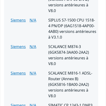
versions antérieures à
V8.0
Siemens
N/A
SIPLUS S7-1500 CPU 1518-
4 PN/DP (6AG1518-4AP00-
4AB0) versions antérieures
à V3.1.0
Siemens
N/A
SCALANCE M874-3
(6GK5874-3AA00-2AA2)
versions antérieures à
V8.0
Siemens
N/A
SCALANCE M816-1 ADSL-
Router (Annex B)
(6GK5816-1BA00-2AA2)
versions antérieures à
V8.0
Siemens
N/A
SIMATIC CP 1243-1 DNP3