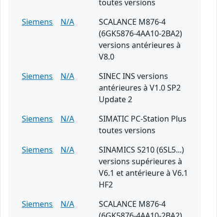
toutes versions
Siemens
N/A
SCALANCE M876-4
(6GK5876-4AA10-2BA2)
versions antérieures à
V8.0
Siemens
N/A
SINEC INS versions
antérieures à V1.0 SP2
Update 2
Siemens
N/A
SIMATIC PC-Station Plus
toutes versions
Siemens
N/A
SINAMICS S210 (6SL5...)
versions supérieures à
V6.1 et antérieure à V6.1
HF2
Siemens
N/A
SCALANCE M876-4
(6GK5876-4AA10-2BA2)