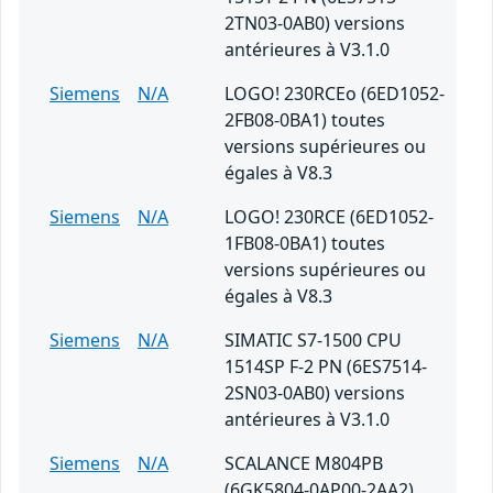
2TN03-0AB0) versions
antérieures à V3.1.0
Siemens
N/A
LOGO! 230RCEo (6ED1052-
2FB08-0BA1) toutes
versions supérieures ou
égales à V8.3
Siemens
N/A
LOGO! 230RCE (6ED1052-
1FB08-0BA1) toutes
versions supérieures ou
égales à V8.3
Siemens
N/A
SIMATIC S7-1500 CPU
1514SP F-2 PN (6ES7514-
2SN03-0AB0) versions
antérieures à V3.1.0
Siemens
N/A
SCALANCE M804PB
(6GK5804-0AP00-2AA2)