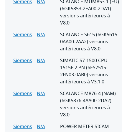
Siemens
N/A
SCALANCE MUM853-1 (EU)
(6GK5853-2EA00-2DA1)
versions antérieures à
V8.0
Siemens
N/A
SCALANCE S615 (6GK5615-
0AA00-2AA2) versions
antérieures à V8.0
Siemens
N/A
SIMATIC S7-1500 CPU
1515F-2 PN (6ES7515-
2FN03-0AB0) versions
antérieures à V3.1.0
Siemens
N/A
SCALANCE M876-4 (NAM)
(6GK5876-4AA00-2DA2)
versions antérieures à
V8.0
Siemens
N/A
POWER METER SICAM