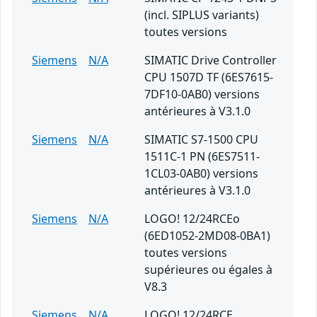
(incl. SIPLUS variants)
toutes versions
Siemens
N/A
SIMATIC Drive Controller
CPU 1507D TF (6ES7615-
7DF10-0AB0) versions
antérieures à V3.1.0
Siemens
N/A
SIMATIC S7-1500 CPU
1511C-1 PN (6ES7511-
1CL03-0AB0) versions
antérieures à V3.1.0
Siemens
N/A
LOGO! 12/24RCEo
(6ED1052-2MD08-0BA1)
toutes versions
supérieures ou égales à
V8.3
Siemens
N/A
LOGO! 12/24RCE