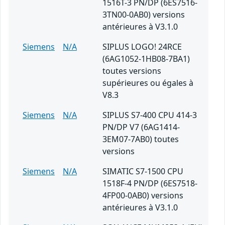
1516T-3 PN/DP (6ES7516-
3TN00-0AB0) versions
antérieures à V3.1.0
Siemens
N/A
SIPLUS LOGO! 24RCE
(6AG1052-1HB08-7BA1)
toutes versions
supérieures ou égales à
V8.3
Siemens
N/A
SIPLUS S7-400 CPU 414-3
PN/DP V7 (6AG1414-
3EM07-7AB0) toutes
versions
Siemens
N/A
SIMATIC S7-1500 CPU
1518F-4 PN/DP (6ES7518-
4FP00-0AB0) versions
antérieures à V3.1.0