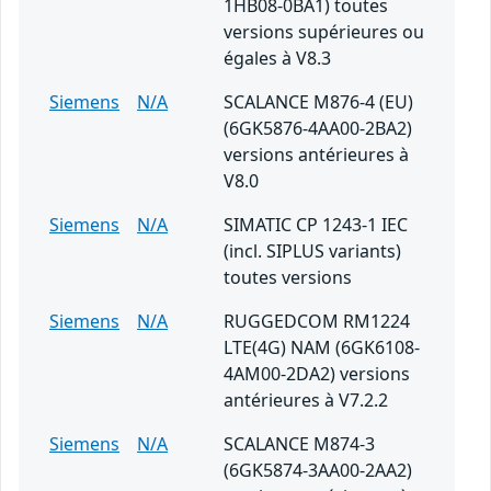
1HB08-0BA1) toutes
versions supérieures ou
égales à V8.3
Siemens
N/A
SCALANCE M876-4 (EU)
(6GK5876-4AA00-2BA2)
versions antérieures à
V8.0
Siemens
N/A
SIMATIC CP 1243-1 IEC
(incl. SIPLUS variants)
toutes versions
Siemens
N/A
RUGGEDCOM RM1224
LTE(4G) NAM (6GK6108-
4AM00-2DA2) versions
antérieures à V7.2.2
Siemens
N/A
SCALANCE M874-3
(6GK5874-3AA00-2AA2)