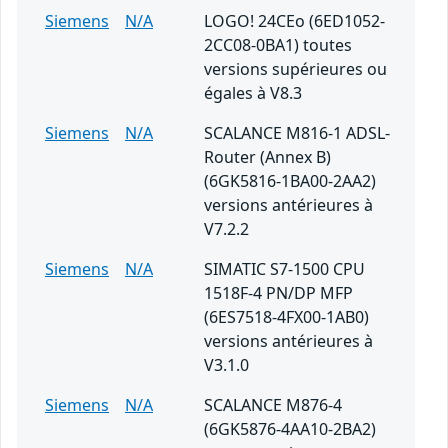
Siemens
N/A
LOGO! 24CEo (6ED1052-
2CC08-0BA1) toutes
versions supérieures ou
égales à V8.3
Siemens
N/A
SCALANCE M816-1 ADSL-
Router (Annex B)
(6GK5816-1BA00-2AA2)
versions antérieures à
V7.2.2
Siemens
N/A
SIMATIC S7-1500 CPU
1518F-4 PN/DP MFP
(6ES7518-4FX00-1AB0)
versions antérieures à
V3.1.0
Siemens
N/A
SCALANCE M876-4
(6GK5876-4AA10-2BA2)