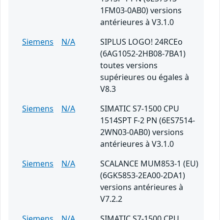
1FM03-0AB0) versions
antérieures à V3.1.0
Siemens
N/A
SIPLUS LOGO! 24RCEo
(6AG1052-2HB08-7BA1)
toutes versions
supérieures ou égales à
V8.3
Siemens
N/A
SIMATIC S7-1500 CPU
1514SPT F-2 PN (6ES7514-
2WN03-0AB0) versions
antérieures à V3.1.0
Siemens
N/A
SCALANCE MUM853-1 (EU)
(6GK5853-2EA00-2DA1)
versions antérieures à
V7.2.2
Siemens
N/A
SIMATIC S7-1500 CPU