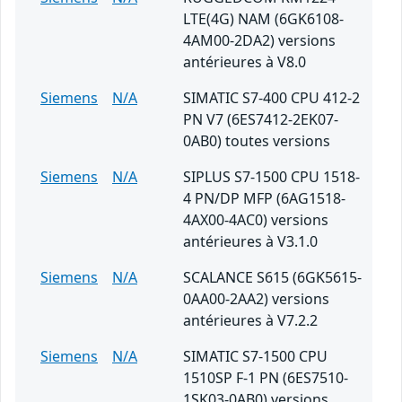
LTE(4G) NAM (6GK6108-
4AM00-2DA2) versions
antérieures à V8.0
Siemens
N/A
SIMATIC S7-400 CPU 412-2
PN V7 (6ES7412-2EK07-
0AB0) toutes versions
Siemens
N/A
SIPLUS S7-1500 CPU 1518-
4 PN/DP MFP (6AG1518-
4AX00-4AC0) versions
antérieures à V3.1.0
Siemens
N/A
SCALANCE S615 (6GK5615-
0AA00-2AA2) versions
antérieures à V7.2.2
Siemens
N/A
SIMATIC S7-1500 CPU
1510SP F-1 PN (6ES7510-
1SK03-0AB0) versions