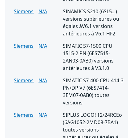
Siemens
N/A
SINAMICS S210 (6SL5...)
versions supérieures ou
égales àV6.1 versions
antérieures à V6.1 HF2
Siemens
N/A
SIMATIC S7-1500 CPU
1515-2 PN (6ES7515-
2AN03-0AB0) versions
antérieures à V3.1.0
Siemens
N/A
SIMATIC S7-400 CPU 414-3
PN/DP V7 (6ES7414-
3EM07-0AB0) toutes
versions
Siemens
N/A
SIPLUS LOGO! 12/24RCEo
(6AG1052-2MD08-7BA1)
toutes versions
supérieures ou égales à