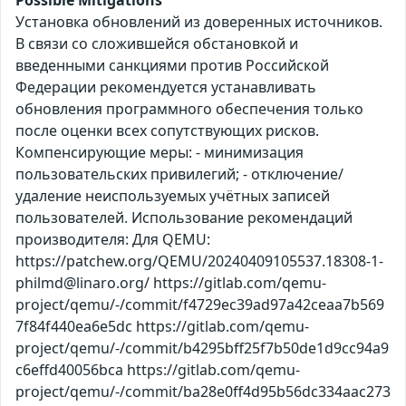
Установка обновлений из доверенных источников.
В связи со сложившейся обстановкой и
введенными санкциями против Российской
Федерации рекомендуется устанавливать
обновления программного обеспечения только
после оценки всех сопутствующих рисков.
Компенсирующие меры: - минимизация
пользовательских привилегий; - отключение/
удаление неиспользуемых учётных записей
пользователей. Использование рекомендаций
производителя: Для QEMU:
https://patchew.org/QEMU/20240409105537.18308-1-
philmd@linaro.org/ https://gitlab.com/qemu-
project/qemu/-/commit/f4729ec39ad97a42ceaa7b569
7f84f440ea6e5dc https://gitlab.com/qemu-
project/qemu/-/commit/b4295bff25f7b50de1d9cc94a9
c6effd40056bca https://gitlab.com/qemu-
project/qemu/-/commit/ba28e0ff4d95b56dc334aac273