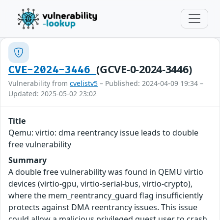
(GCVE-0-2024-3446)
CVE-2024-3446
Vulnerability from
cvelistv5
– Published: 2024-04-09 19:34 –
Updated: 2025-05-02 23:02
Title
Qemu: virtio: dma reentrancy issue leads to double
free vulnerability
Summary
A double free vulnerability was found in QEMU virtio
devices (virtio-gpu, virtio-serial-bus, virtio-crypto),
where the mem_reentrancy_guard flag insufficiently
protects against DMA reentrancy issues. This issue
could allow a malicious privileged guest user to crash