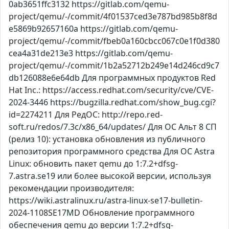
0ab3651ffc3132 https://gitlab.com/qemu-
project/qemu/-/commit/4f01537ced3e787bd985b8f8d
e5869b92657160a https://gitlab.com/qemu-
project/qemu/-/commit/fbeb0a160cbcc067c0e1f0d380
cea4a31de213e3 https://gitlab.com/qemu-
project/qemu/-/commit/1b2a52712b249e14d246cd9c7
db126088e6e64db Для программных продуктов Red
Hat Inc.: https://access.redhat.com/security/cve/CVE-
2024-3446 https://bugzilla.redhat.com/show_bug.cgi?
id=2274211 Для РедОС: http://repo.red-
soft.ru/redos/7.3c/x86_64/updates/ Для ОС Альт 8 СП
(релиз 10): установка обновления из публичного
репозитория программного средства Для ОС Astra
Linux: обновить пакет qemu до 1:7.2+dfsg-
7.astra.se19 или более высокой версии, используя
рекомендации производителя:
https://wiki.astralinux.ru/astra-linux-se17-bulletin-
2024-1108SE17MD Обновление программного
обеспечения qemu до версии 1:7.2+dfsg-