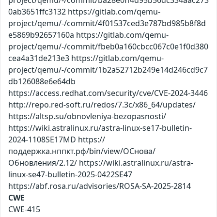
0ab3651ffc3132 https://gitlab.com/qemu-
project/qemu/-/commit/4f01537ced3e787bd985b8f8d
e5869b92657160a https://gitlab.com/qemu-
project/qemu/-/commit/fbeb0a160cbcc067c0e1f0d380
cea4a31de213e3 https://gitlab.com/qemu-
project/qemu/-/commit/1b2a52712b249e14d246cd9c7
db126088e6e64db
https://access.redhat.com/security/cve/CVE-2024-3446
http://repo.red-soft.ru/redos/7.3c/x86_64/updates/
https://altsp.su/obnovleniya-bezopasnosti/
https://wiki.astralinux.ru/astra-linux-se17-bulletin-
2024-1108SE17MD https://
поддержка.нппкт.рф/bin/view/ОСнова/
Обновления/2.12/ https://wiki.astralinux.ru/astra-
linux-se47-bulletin-2025-0422SE47
https://abf.rosa.ru/advisories/ROSA-SA-2025-2814
CWE
CWE-415