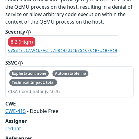
the QEMU process on the host, resulting in a denial of
service or allow arbitrary code execution within the
context of the QEMU process on the host.
Severity
8.2 (High)
CVSS:3.1/AV:L/AC:L/PR:H/UI:N/S:C/C:H/I:H/A:H
SSVC
Exploitation: none
Automatable: no
Technical Impact: total
CISA Coordinator (v2.0.3)
CWE
CWE-415
- Double Free
Assigner
redhat
References