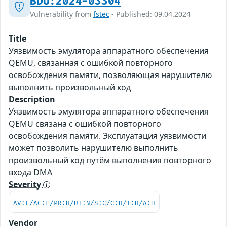
BDU:2024-03304
Vulnerability from
fstec
- Published: 09.04.2024
Title
Уязвимость эмулятора аппаратного обеспечения
QEMU, связанная с ошибкой повторного
освобождения памяти, позволяющая нарушителю
выполнить произвольный код
Description
Уязвимость эмулятора аппаратного обеспечения
QEMU связана с ошибкой повторного
освобождения памяти. Эксплуатация уязвимости
может позволить нарушителю выполнить
произвольный код путём выполнения повторного
входа DMA
Severity
AV:L/AC:L/PR:H/UI:N/S:C/C:H/I:H/A:H
Vendor