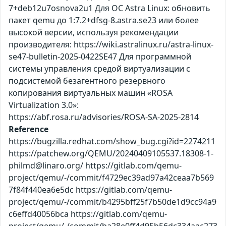
7+deb12u7osnova2u1 Для ОС Astra Linux: обновить
пакет qemu до 1:7.2+dfsg-8.astra.se23 или более
высокой версии, используя рекомендации
производителя: https://wiki.astralinux.ru/astra-linux-
se47-bulletin-2025-0422SE47 Для программной
системы управления средой виртуализации с
подсистемой безагентного резервного
копирования виртуальных машин «ROSA
Virtualization 3.0»:
https://abf.rosa.ru/advisories/ROSA-SA-2025-2814
Reference
https://bugzilla.redhat.com/show_bug.cgi?id=2274211
https://patchew.org/QEMU/20240409105537.18308-1-
philmd@linaro.org/ https://gitlab.com/qemu-
project/qemu/-/commit/f4729ec39ad97a42ceaa7b569
7f84f440ea6e5dc https://gitlab.com/qemu-
project/qemu/-/commit/b4295bff25f7b50de1d9cc94a9
c6effd40056bca https://gitlab.com/qemu-
project/qemu/-/commit/ba28e0ff4d95b56dc334aac273