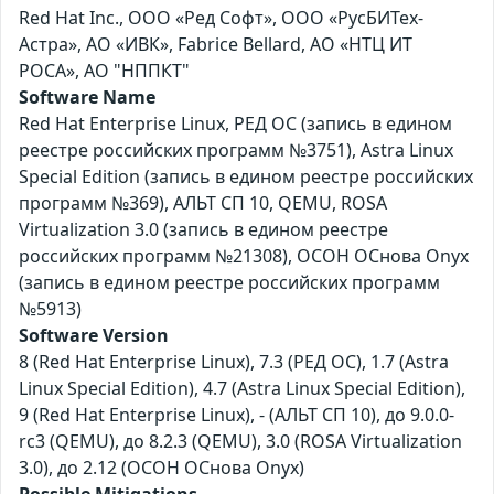
Red Hat Inc., ООО «Ред Софт», ООО «РусБИТех-
Астра», АО «ИВК», Fabrice Bellard, АО «НТЦ ИТ
РОСА», АО "НППКТ"
Software Name
Red Hat Enterprise Linux, РЕД ОС (запись в едином
реестре российских программ №3751), Astra Linux
Special Edition (запись в едином реестре российских
программ №369), АЛЬТ СП 10, QEMU, ROSA
Virtualization 3.0 (запись в едином реестре
российских программ №21308), ОСОН ОСнова Оnyx
(запись в едином реестре российских программ
№5913)
Software Version
8 (Red Hat Enterprise Linux), 7.3 (РЕД ОС), 1.7 (Astra
Linux Special Edition), 4.7 (Astra Linux Special Edition),
9 (Red Hat Enterprise Linux), - (АЛЬТ СП 10), до 9.0.0-
rc3 (QEMU), до 8.2.3 (QEMU), 3.0 (ROSA Virtualization
3.0), до 2.12 (ОСОН ОСнова Оnyx)
Possible Mitigations