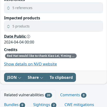
5 references
Impacted products
5 products
Date Public
2024-04-04 00:00
Credits
Red Hat would like to thank Xiao Lei, Yiming Tao, and Yongkang Jia for reporting this issue.
Show details on NVD website
JSON
Share
To clipboard
Related vulnerabilities
Comments
20
0
Bundles
Sightings
CWE mitigations
0
2