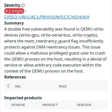
Severity
8.2 (High)
-
CVSS:3.1/AV:L/AC:L/PR:H/UI:N/S:C/C:H/I:H/A:H
Summary
A double free vulnerability was found in QEMU virtio
devices (virtio-gpu, virtio-serial-bus, virtio-crypto),
where the mem_reentrancy_guard flag insufficiently
protects against DMA reentrancy issues. This issue
could allow a malicious privileged guest user to crash
the QEMU process on the host, resulting in a denial of
service or allow arbitrary code execution within the
context of the QEMU process on the host.
References
URL
TAGS
Impacted products
VENDOR
PRODUCT
VERSION