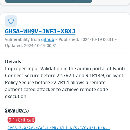
GHSA-WH9V-JWF3-X8XJ
Vulnerability from
github
– Published: 2024-10-19 00:31 –
Updated: 2024-10-19 00:31
Details
Improper Input Validation in the admin portal of Ivanti
Connect Secure before 22.7R2.1 and 9.1R18.9, or Ivanti
Policy Secure before 22.7R1.1 allows a remote
authenticated attacker to achieve remote code
execution.
Severity
9.1 (Critical)
CVSS:3.0/AV:N/AC:L/PR:H/UI:N/S:C/C:H/I:H/A:H