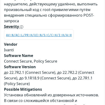
нарушителю, действующему удалённо, выполнить
произвольный код с root-привилегиями путём
внедрения специально сформированного POST-
запроса
Severity
AV:N/AC:L/PR:H/UI:N/S:C/C:H/I:H/A:H
Vendor
Ivanti
Software Name
Connect Secure, Policy Secure
Software Version
до 22.7R2.1 (Connect Secure), до 22.7R2.2 (Connect
Secure), до 9.1R18.9 (Connect Secure), до 22.7R1.1
(Policy Secure)
Possible Mitigations
Установка обновлений из доверенных источников.
В связи со сложившейся обстановкой и