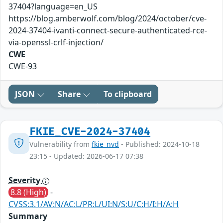
37404?language=en_US
https://blog.amberwolf.com/blog/2024/october/cve-
2024-37404-ivanti-connect-secure-authenticated-rce-
via-openssl-crlf-injection/
CWE
CWE-93
JSON
Share
To clipboard
FKIE_CVE-2024-37404
Vulnerability from
fkie_nvd
- Published: 2024-10-18
23:15 - Updated: 2026-06-17 07:38
Severity
8.8 (High)
-
CVSS:3.1/AV:N/AC:L/PR:L/UI:N/S:U/C:H/I:H/A:H
Summary