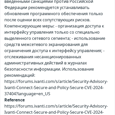
введенными санкциями против Российской
Федерации рекомендуется устанавливать
обновления программного обеспечения только
после оценки всех сопутствующих рисков.
Компенсирующие меры: - организация доступа к
интерфейсу управления только со специально
выделенного сетевого сегмента; - использование
средств межсетевого экранирования для
ограничения доступа к интерфейсу управления; -
отслеживания несанкционированных
административных действий в журналах
безопасности информации. Использование
рекомендаций:
https://forums.ivanti.com/s/article/Security-Advisory-
Ivanti-Connect-Secure-and-Policy-Secure-CVE-2024-
37404?language=en_US
Reference
https://forums.ivanti.com/s/article/Security-Advisory-
Ivanti-Connect-Secure-and-Policy-Secure-CVE-2024-