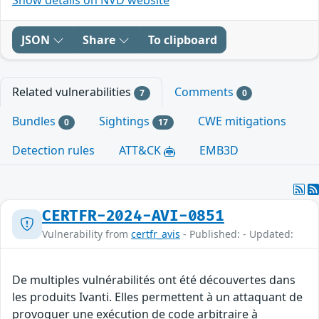
JSON
Share
To clipboard
Related vulnerabilities
Comments
7
0
Bundles
Sightings
CWE mitigations
0
17
Detection rules
ATT&CK
EMB3D
CERTFR-2024-AVI-0851
Vulnerability from
certfr_avis
- Published: - Updated:
De multiples vulnérabilités ont été découvertes dans
les produits Ivanti. Elles permettent à un attaquant de
provoquer une exécution de code arbitraire à