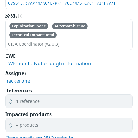
CVSS:3.0/AV:N/AC:L/PR:H/UI:N/S:C/C:H/I:H/A:H
SSVC
Exploitation: none
Automatable: no
Technical Impact: total
CISA Coordinator (v2.0.3)
CWE
CWE-noinfo Not enough information
Assigner
hackerone
References
1 reference
Impacted products
4 products
Show details on NVD website