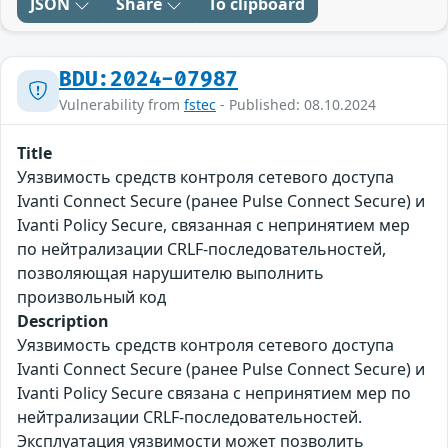
JSON
Share
To clipboard
BDU:2024-07987
Vulnerability from
fstec
- Published: 08.10.2024
Title
Уязвимость средств контроля сетевого доступа
Ivanti Connect Secure (ранее Pulse Connect Secure) и
Ivanti Policy Secure, связанная с непринятием мер
по нейтрализации CRLF-последовательностей,
позволяющая нарушителю выполнить
произвольный код
Description
Уязвимость средств контроля сетевого доступа
Ivanti Connect Secure (ранее Pulse Connect Secure) и
Ivanti Policy Secure связана с непринятием мер по
нейтрализации CRLF-последовательностей.
Эксплуатация уязвимости может позволить