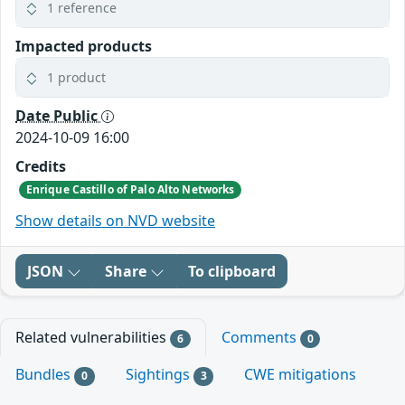
1 reference
Impacted products
1 product
Date Public
2024-10-09 16:00
Credits
Enrique Castillo of Palo Alto Networks
Show details on NVD website
JSON
Share
To clipboard
Related vulnerabilities
Comments
6
0
Bundles
Sightings
CWE mitigations
0
3