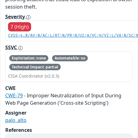
session theft.
Severity
7 (High)
CVSS:4.0/AV:N/AC:L/AT:N/PR:N/UI:A/VC:H/VI:L/VA:N/SC:
SSVC
Exploitation: none
Automatable: no
Technical Impact: partial
CISA Coordinator (v2.0.3)
CWE
CWE-79
- Improper Neutralization of Input During
Web Page Generation ('Cross-site Scripting')
Assigner
palo_alto
References