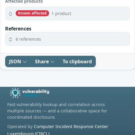
Affected products
1 product
Known affected
References
6 references
JSON
Share
To clipboard
Fast vulnerability lookup and correlation across
multiple sources — and a collaborative space for
coordinated disclosure.
Operated by
Computer Incident Response Center
Luxembourg (CIRCL)