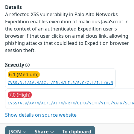
Details
A reflected XSS vulnerability in Palo Alto Networks
Expedition enables execution of malicious JavaScript in
the context of an authenticated Expedition user's
browser if that user clicks on a malicious link, allowing
phishing attacks that could lead to Expedition browser
session theft.
Severity
6.1 (Medium)
CVSS:3.1/AV:N/AC:L/PR:N/UI:R/S:C/C:L/I:L/A:N
7.0 (High)
CVSS:4.0/AV:N/AC:L/AT:N/PR:N/UI:A/VC:H/VI:L/VA:N/SC:
Show details on source website
JSON
Share
To clipboard