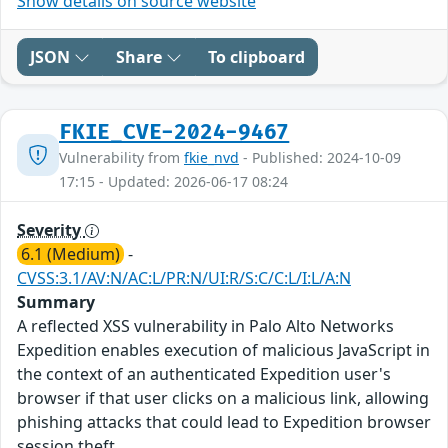
Show details on source website
JSON
Share
To clipboard
FKIE_CVE-2024-9467
Vulnerability from
fkie_nvd
- Published: 2024-10-09
17:15 - Updated: 2026-06-17 08:24
Severity
6.1 (Medium)
-
CVSS:3.1/AV:N/AC:L/PR:N/UI:R/S:C/C:L/I:L/A:N
Summary
A reflected XSS vulnerability in Palo Alto Networks
Expedition enables execution of malicious JavaScript in
the context of an authenticated Expedition user's
browser if that user clicks on a malicious link, allowing
phishing attacks that could lead to Expedition browser
session theft.