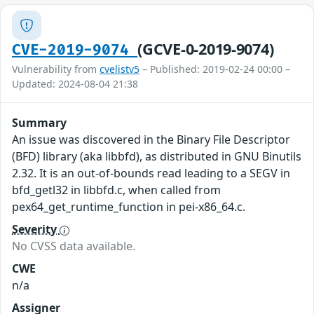
(GCVE-0-2019-9074)
CVE-2019-9074
Vulnerability from
cvelistv5
– Published: 2019-02-24 00:00 –
Updated: 2024-08-04 21:38
Summary
An issue was discovered in the Binary File Descriptor
(BFD) library (aka libbfd), as distributed in GNU Binutils
2.32. It is an out-of-bounds read leading to a SEGV in
bfd_getl32 in libbfd.c, when called from
pex64_get_runtime_function in pei-x86_64.c.
Severity
No CVSS data available.
CWE
n/a
Assigner