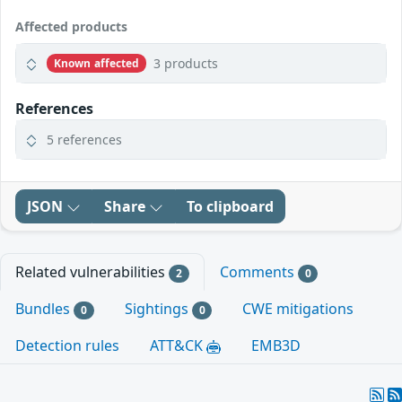
Affected products
3 products
Known affected
References
5 references
JSON
Share
To clipboard
Related vulnerabilities
Comments
2
0
Bundles
Sightings
CWE mitigations
0
0
Detection rules
ATT&CK
EMB3D