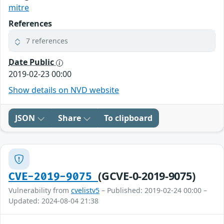
mitre
References
7 references
Date Public
2019-02-23 00:00
Show details on NVD website
JSON
Share
To clipboard
(GCVE-0-2019-9075)
CVE-2019-9075
Vulnerability from
cvelistv5
– Published: 2019-02-24 00:00 –
Updated: 2024-08-04 21:38