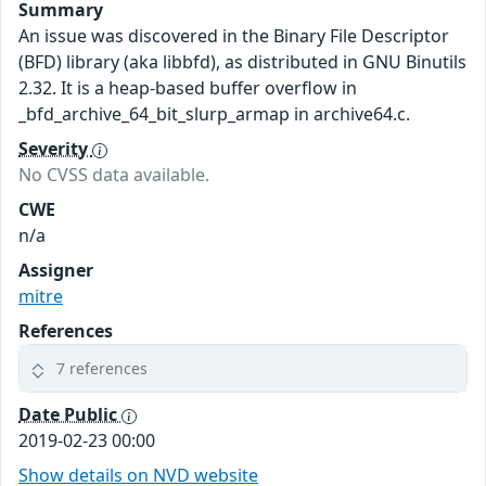
Summary
An issue was discovered in the Binary File Descriptor
(BFD) library (aka libbfd), as distributed in GNU Binutils
2.32. It is a heap-based buffer overflow in
_bfd_archive_64_bit_slurp_armap in archive64.c.
Severity
No CVSS data available.
CWE
n/a
Assigner
mitre
References
7 references
Date Public
2019-02-23 00:00
Show details on NVD website