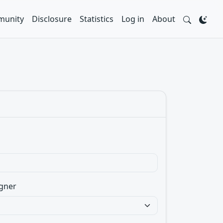
unity
Disclosure
Statistics
Log in
About
gner