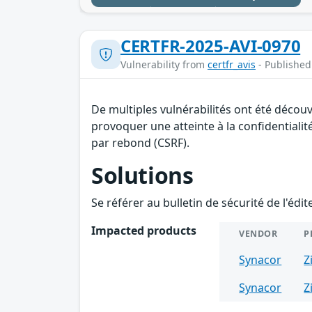
CERTFR-2025-AVI-0970
Vulnerability from
certfr_avis
- Published
De multiples vulnérabilités ont été décou
provoquer une atteinte à la confidentialit
par rebond (CSRF).
Solutions
Se référer au bulletin de sécurité de l'édi
Impacted products
VENDOR
P
Synacor
Z
Synacor
Z