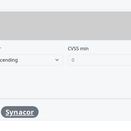
r
CVSS min
y
Synacor