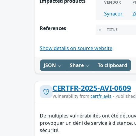
Impacted products
VENDOR
P
Synacor
Z
References
TITLE
Show details on source website
JSON
Share
To clipboard
CERTFR-2025-AVI-0609
Vulnerability from
certfr_avis
- Published
De multiples vulnérabilités ont été décou
provoquer un déni de service à distance, 
sécurité.