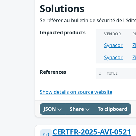
Solutions
Se référer au bulletin de sécurité de l'édi
Impacted products
VENDOR
P
Synacor
Z
Synacor
Z
References
TITLE
Show details on source website
JSON
Share
To clipboard
CERTFR-2025-AVI-0521