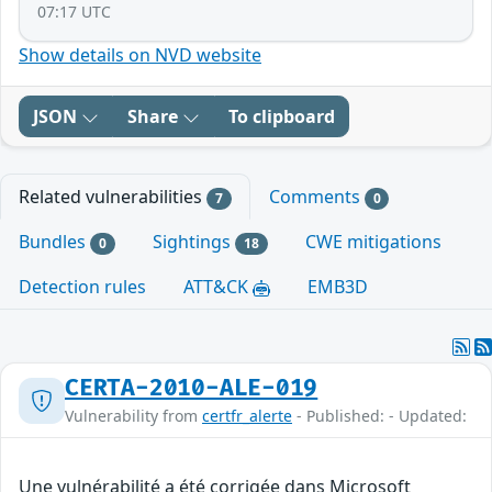
07:17 UTC
Show details on NVD website
JSON
Share
To clipboard
Related vulnerabilities
Comments
7
0
Bundles
Sightings
CWE mitigations
0
18
Detection rules
ATT&CK
EMB3D
CERTA-2010-ALE-019
Vulnerability from
certfr_alerte
- Published: - Updated:
Une vulnérabilité a été corrigée dans Microsoft