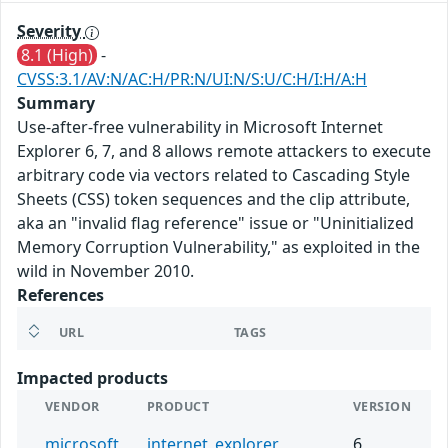
Severity
8.1 (High)
-
CVSS:3.1/AV:N/AC:H/PR:N/UI:N/S:U/C:H/I:H/A:H
Summary
Use-after-free vulnerability in Microsoft Internet
Explorer 6, 7, and 8 allows remote attackers to execute
arbitrary code via vectors related to Cascading Style
Sheets (CSS) token sequences and the clip attribute,
aka an "invalid flag reference" issue or "Uninitialized
Memory Corruption Vulnerability," as exploited in the
wild in November 2010.
References
URL
TAGS
Impacted products
VENDOR
PRODUCT
VERSION
microsoft
internet_explorer
6