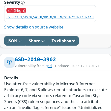
Severity
8.1 (High)
CVSS:3.1/AV:N/AC:H/PR:N/UI:N/S:U/C:H/I:H/A:H
Show details on source website
JSON
Share
To clipboard
GSD-2010-3962
Vulnerability from
gsd
- Updated: 2023-12-13 01:21
Details
Use-after-free vulnerability in Microsoft Internet
Explorer 6, 7, and 8 allows remote attackers to execute
arbitrary code via vectors related to Cascading Style
Sheets (CSS) token sequences and the clip attribute,
aka an "invalid flag reference" issue or "Uninitialized