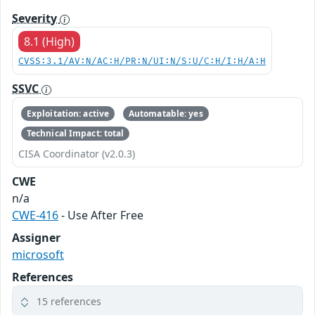
Severity
8.1 (High)
CVSS:3.1/AV:N/AC:H/PR:N/UI:N/S:U/C:H/I:H/A:H
SSVC
Exploitation: active
Automatable: yes
Technical Impact: total
CISA Coordinator (v2.0.3)
CWE
n/a
CWE-416
- Use After Free
Assigner
microsoft
References
15 references