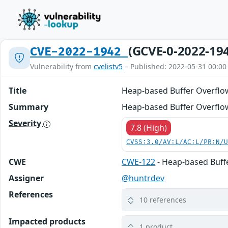
(GCVE-0-2022-19
CVE-2022-1942
Vulnerability from
cvelistv5
– Published: 2022-05-31 00:00
Title
Heap-based Buffer Overflo
Summary
Heap-based Buffer Overflow 
Severity
7.8 (High)
CVSS:3.0/AV:L/AC:L/PR:N/
CWE
CWE-122
- Heap-based Buff
Assigner
@huntrdev
References
10 references
Impacted products
1 product