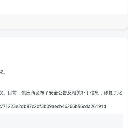
权。
制权。目前，供应商发布了安全公告及相关补丁信息，修复了此
3e2db87c2bf3b09aecb46266b56cda26191d