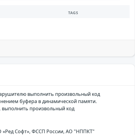
TAGS
 нарушителю выполнить произвольный код
олнением буфера в динамической памяти.
, выполнить произвольный код
 «Ред Софт», ФССП России, АО "НППКТ"