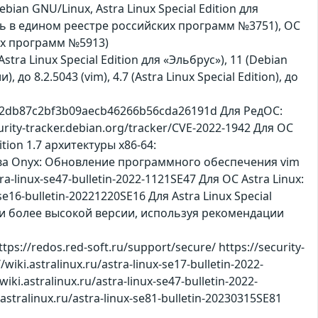
bian GNU/Linux, Astra Linux Special Edition для
сь в едином реестре российских программ №3751), ОС
их программ №5913)
Astra Linux Special Edition для «Эльбрус»), 11 (Debian
 до 8.2.5043 (vim), 4.7 (Astra Linux Special Edition), до
3e2db87c2bf3b09aecb46266b56cda26191d Для РедОС:
urity-tracker.debian.org/tracker/CVE-2022-1942 Для ОС
ition 1.7 архитектуры x86-64:
Снова Оnyx: Обновление программного обеспечения vim
stra-linux-se47-bulletin-2022-1121SE47 Для ОС Astra Linux:
e16-bulletin-20221220SE16 Для Astra Linux Special
 или более высокой версии, используя рекомендации
//redos.red-soft.ru/support/secure/ https://security-
wiki.astralinux.ru/astra-linux-se17-bulletin-2022-
.astralinux.ru/astra-linux-se47-bulletin-2022-
.astralinux.ru/astra-linux-se81-bulletin-20230315SE81