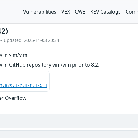
Vulnerabilities
VEX
CWE
KEV Catalogs
Comm
42)
 – Updated: 2025-11-03 20:34
w in vim/vim
in GitHub repository vim/vim prior to 8.2.
UI:R/S:U/C:H/I:H/A:H
er Overflow