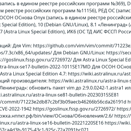
n (запись в едином реестре российских программ №369), De
ом реестре российских программ №11156), РЕД ОС (запи
, ОСОН ОСнова Оnyx (запись в едином реестре российск
 Special Edition), 10 (Debian GNU/Linux), 8.1 «Ленинград» (
7 (Astra Linux Special Edition), ИК6 (ОС ТД АИС ФССП России),
ий: Для Vim: https://github.com/vim/vim/commit/7122
dos/7.3c/x86_64/updates/ Для Debian GNU/Linux: https://sec
//goslinux.fssp.gov.ru/2726972/ Для Astra Linux Special Ed
u/astra-linux-se17-bulletin-2022-1011SE17MD Для ОСОН О
stra Linux Special Edition 4.7: https://wiki.astralinux.ru/a
 производителя: https://wiki.astralinux.ru/astra-linux-s
 «Ленинград»: обновить пакет vim до 2:9.0.0242-1.astra1
.astralinux.ru/astra-linux-se81-bulletin-20230315SE81
m/commit/71223e2db87c2bf3b09aecb46266b56cda26191d https:
CVE-2022-1942 https://goslinux.fssp.gov.ru/2726972/ https://
ка.нппкт.рф/bin/view/ОСнова/Обновления/2.6/ https://wiki
linux.ru/astra-linux-se16-bulletin-20221220SE16 https://wiki
s/67ca4d3b-9175-43c1-925c-72a7091bc071