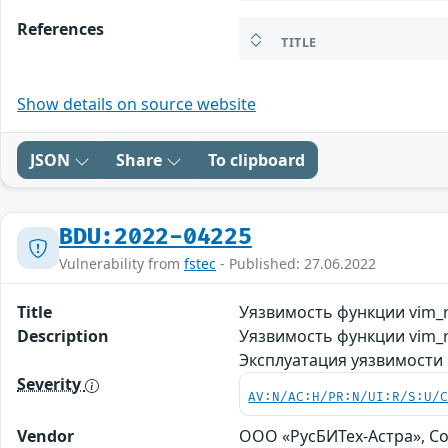
References
TITLE
Show details on source website
JSON
Share
To clipboard
BDU:2022-04225
Vulnerability from
fstec
- Published: 27.06.2022
Title
Уязвимость функции vim_
Description
Уязвимость функции vim_r
Эксплуатация уязвимости
Severity
AV:N/AC:H/PR:N/UI:R/S:U/
Vendor
ООО «РусБИТех-Астра», С