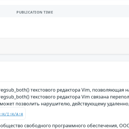
PUBLICATION TIME
regsub_both() текстового редактора Vim, позволяющая
egsub_both() текстового редактора Vim связана переп
 может позволить нарушителю, действующему удаленно
C:H/I:H/A:H
ообщество свободного программного обеспечения, ООО