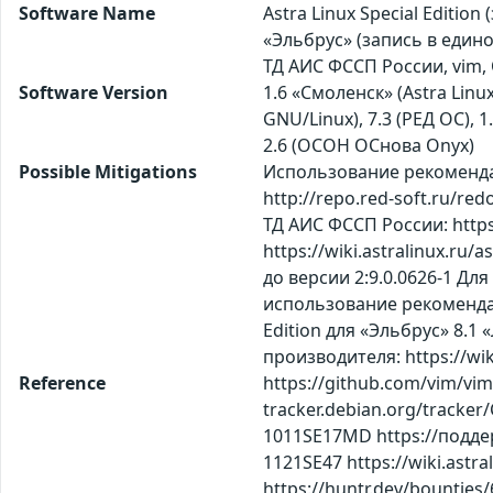
Software Name
Astra Linux Special Editio
«Эльбрус» (запись в един
ТД АИС ФССП России, vim
Software Version
1.6 «Смоленск» (Astra Linux
GNU/Linux), 7.3 (РЕД ОС), 1.
2.6 (ОСОН ОСнова Оnyx)
Possible Mitigations
Использование рекомендац
http://repo.red-soft.ru/re
ТД АИС ФССП России: https:
https://wiki.astralinux.r
до версии 2:9.0.0626-1 Для A
использование рекомендаций
Edition для «Эльбрус» 8.1
производителя: https://wiki
Reference
https://github.com/vim/vi
tracker.debian.org/tracker/
1011SE17MD https://поддерж
1121SE47 https://wiki.astra
https://huntr.dev/bountie