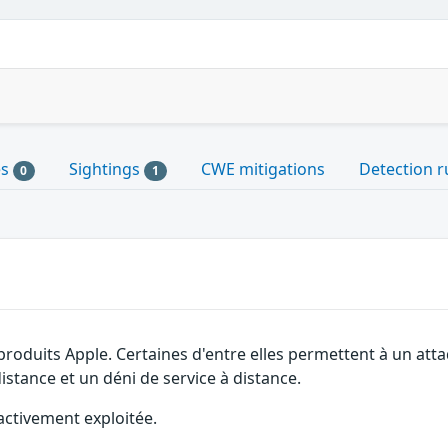
es
Sightings
CWE mitigations
Detection r
0
1
 produits Apple. Certaines d'entre elles permettent à un a
distance et un déni de service à distance.
activement exploitée.