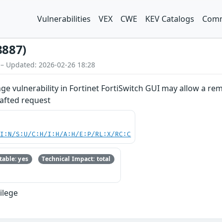
Vulnerabilities
VEX
CWE
KEV Catalogs
Comm
8887)
 – Updated: 2026-02-26 18:28
ge vulnerability in Fortinet FortiSwitch GUI may allow a r
rafted request
UI:N/S:U/C:H/I:H/A:H/E:P/RL:X/RC:C
able: yes
Technical Impact: total
vilege