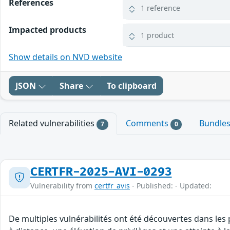
References
1 reference
Impacted products
1 product
Show details on NVD website
JSON
Share
To clipboard
Related vulnerabilities
Comments
Bundle
7
0
CERTFR-2025-AVI-0293
Vulnerability from
certfr_avis
- Published: - Updated:
De multiples vulnérabilités ont été découvertes dans les