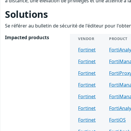
à distance, une élévation de privilèges et une atteinte à l
Solutions
Se référer au bulletin de sécurité de l'éditeur pour l'obt
Impacted products
VENDOR
PRODUCT
Fortinet
FortiAnal
Fortinet
FortiMan
Fortinet
FortiProx
Fortinet
FortiMan
Fortinet
FortiMan
Fortinet
FortiAnal
Fortinet
FortiOS