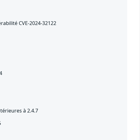
érabilité CVE-2024-32122
4
térieures à 2.4.7
5