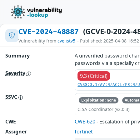
(GCVE-0-2024-4
CVE-2024-48887
Vulnerability from
cvelistv5
– Published: 2025-04-08 16:52
Summary
A unverified password chan
passwords via a specially c
Severity
9.3 (Critical)
CVSS:3.1/AV:N/AC:L/PR:N/
SSVC
Exploitation: none
Automat
CISA Coordinator (v2.0.3)
CWE
CWE-620
- Escalation of pri
Assigner
fortinet