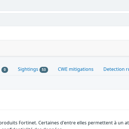
s
Sightings
CWE mitigations
Detection r
0
53
 produits Fortinet. Certaines d'entre elles permettent à un