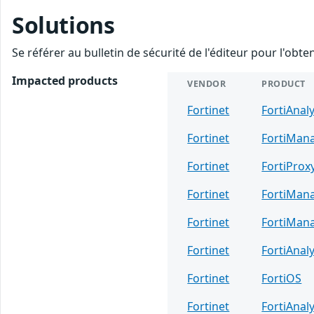
Solutions
Se référer au bulletin de sécurité de l'éditeur pour l'obt
Impacted products
VENDOR
PRODUCT
Fortinet
FortiAnal
Fortinet
FortiMan
Fortinet
FortiProx
Fortinet
FortiMan
Fortinet
FortiMan
Fortinet
FortiAnal
Fortinet
FortiOS
Fortinet
FortiAnal