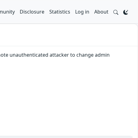
unity
Disclosure
Statistics
Log in
About
emote unauthenticated attacker to change admin