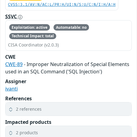
CVSS:3.1/AV:N/AC:L/PR:H/UI:N/S:U/C:N/I:H/A:H
SSVC
Exploitation: active
Automatable: no
Technical Impact: total
CISA Coordinator (v2.0.3)
CWE
CWE-89
- Improper Neutralization of Special Elements
used in an SQL Command ('SQL Injection')
Assigner
ivanti
References
2 references
Impacted products
2 products