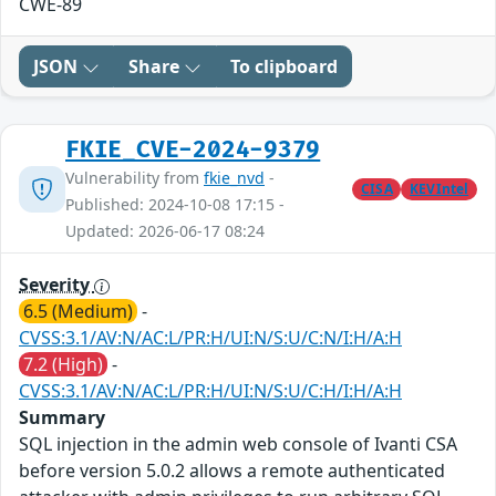
CWE-89
JSON
Share
To clipboard
FKIE_CVE-2024-9379
Vulnerability from
fkie_nvd
-
CISA
KEVIntel
Published: 2024-10-08 17:15 -
Updated: 2026-06-17 08:24
Severity
6.5 (Medium)
-
CVSS:3.1/AV:N/AC:L/PR:H/UI:N/S:U/C:N/I:H/A:H
7.2 (High)
-
CVSS:3.1/AV:N/AC:L/PR:H/UI:N/S:U/C:H/I:H/A:H
Summary
SQL injection in the admin web console of Ivanti CSA
before version 5.0.2 allows a remote authenticated