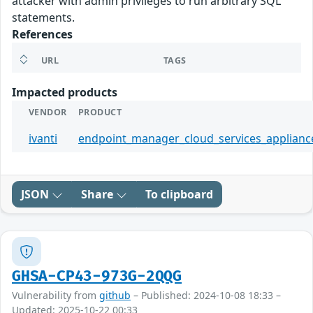
attacker with admin privileges to run arbitrary SQL
statements.
References
URL
TAGS
Impacted products
VENDOR
PRODUCT
ivanti
endpoint_manager_cloud_services_applianc
JSON
Share
To clipboard
GHSA-CP43-973G-2QQG
Vulnerability from
github
– Published: 2024-10-08 18:33 –
Updated: 2025-10-22 00:33