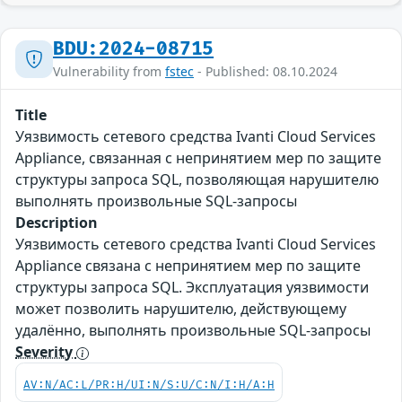
BDU:2024-08715
Vulnerability from
fstec
- Published: 08.10.2024
Title
Уязвимость сетевого средства Ivanti Cloud Services
Appliance, связанная с непринятием мер по защите
структуры запроса SQL, позволяющая нарушителю
выполнять произвольные SQL-запросы
Description
Уязвимость сетевого средства Ivanti Cloud Services
Appliance связана с непринятием мер по защите
структуры запроса SQL. Эксплуатация уязвимости
может позволить нарушителю, действующему
удалённо, выполнять произвольные SQL-запросы
Severity
AV:N/AC:L/PR:H/UI:N/S:U/C:N/I:H/A:H