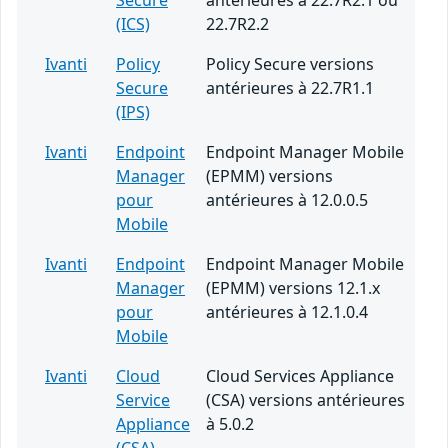
Secure
antérieures à 22.7R2.1 ou
(ICS)
22.7R2.2
Ivanti
Policy
Policy Secure versions
Secure
antérieures à 22.7R1.1
(IPS)
Ivanti
Endpoint
Endpoint Manager Mobile
Manager
(EPMM) versions
pour
antérieures à 12.0.0.5
Mobile
Ivanti
Endpoint
Endpoint Manager Mobile
Manager
(EPMM) versions 12.1.x
pour
antérieures à 12.1.0.4
Mobile
Ivanti
Cloud
Cloud Services Appliance
Service
(CSA) versions antérieures
Appliance
à 5.0.2