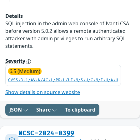
Details
SQL injection in the admin web console of Ivanti CSA
before version 5.0.2 allows a remote authenticated
attacker with admin privileges to run arbitrary SQL
statements.
Severity
6.5 (Medium)
CVSS:3.1/AV:N/AC:L/PR:H/UI:N/S:U/C:N/I:H/A:H
Show details on source website
JSON
Share
To clipboard
NCSC-2024-0399