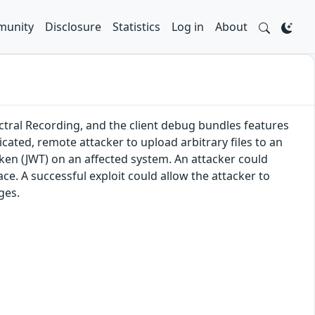
unity
Disclosure
Statistics
Log in
About
ctral Recording, and the client debug bundles features
cated, remote attacker to upload arbitrary files to an
ken (JWT) on an affected system. An attacker could
ace. A successful exploit could allow the attacker to
ges.