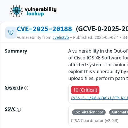
(GCVE-0-2025-2
CVE-2025-20188
Vulnerability from
cvelistv5
– Published: 2025-05-07 17:34
Summary
A vulnerability in the Out-
of Cisco IOS XE Software fo
affected system. This vulne
exploit this vulnerability b
upload files, perform path 
Severity
10 (Critical)
CVSS:3.1/AV:N/AC:L/PR:N/
SSVC
Exploitation: poc
Automata
CISA Coordinator (v2.0.3)