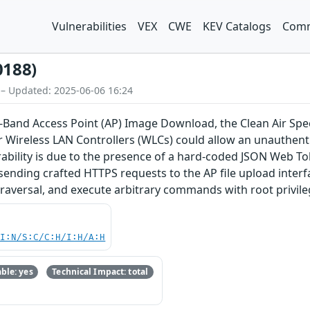
Vulnerabilities
VEX
CWE
KEV Catalogs
Comm
0188)
 – Updated: 2025-06-06 16:24
of-Band Access Point (AP) Image Download, the Clean Air Spe
r Wireless LAN Controllers (WLCs) could allow an unauthenti
rability is due to the presence of a hard-coded JSON Web To
y sending crafted HTTPS requests to the AP file upload interf
traversal, and execute arbitrary commands with root privile
UI:N/S:C/C:H/I:H/A:H
ble: yes
Technical Impact: total