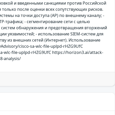
ановкой и введенными санкциями против Российской
только после оценки всех сопутствующих рисков.
темы на точки доступа (AP) по внешнему каналу; -
P-трафика; - сегментирование сети с целью
ние систем обнаружения и предотвращения вторжений
ции уязвимостей; - использование SIEM-систем для
тву из внешних сетей (Интернет). Использование
Advisory/cisco-sa-wlc-file-uplpd-rHZG9UfC
a-wlc-file-uplpd-rHZG9UfC https://horizon3.ai/attack-
8-analysis/