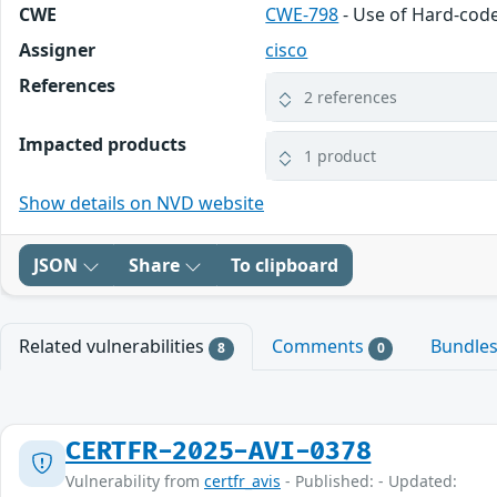
CWE
CWE-798
- Use of Hard-cod
Assigner
cisco
References
2 references
Impacted products
1 product
Show details on NVD website
JSON
Share
To clipboard
Related vulnerabilities
Comments
Bundle
8
0
CERTFR-2025-AVI-0378
Vulnerability from
certfr_avis
- Published: - Updated: