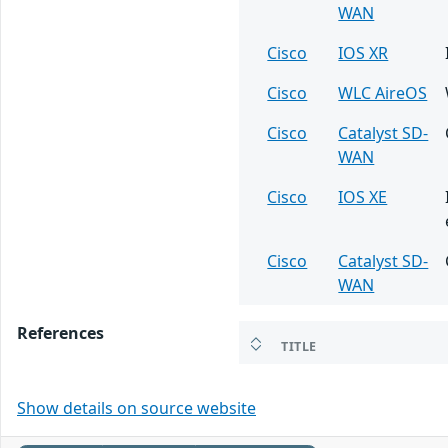
WAN
Cisco
IOS XR
Cisco
WLC AireOS
Cisco
Catalyst SD-
WAN
Cisco
IOS XE
Cisco
Catalyst SD-
WAN
References
TITLE
Show details on source website