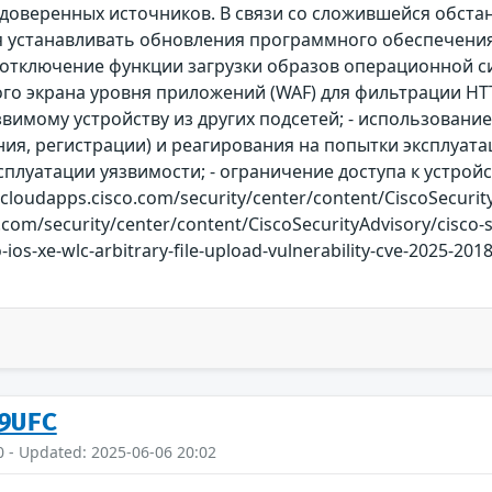
 доверенных источников. В связи со сложившейся обст
 устанавливать обновления программного обеспечения 
тключение функции загрузки образов операционной сис
о экрана уровня приложений (WAF) для фильтрации HTT
звимому устройству из других подсетей; - использова
ия, регистрации) и реагирования на попытки эксплуата
плуатации уязвимости; - ограничение доступа к устройс
cloudapps.cisco.com/security/center/content/CiscoSecurity
.com/security/center/content/CiscoSecurityAdvisory/cisco-s
-ios-xe-wlc-arbitrary-file-upload-vulnerability-cve-2025-2018
9UFC
0 - Updated: 2025-06-06 20:02