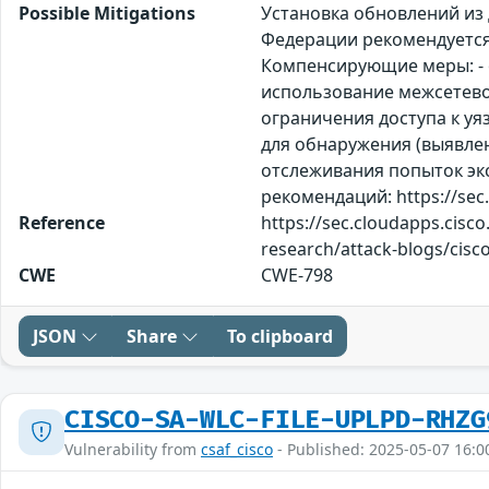
Possible Mitigations
Установка обновлений из
Федерации рекомендуется
Компенсирующие меры: - о
использование межсетевог
ограничения доступа к уя
для обнаружения (выявлен
отслеживания попыток экс
рекомендаций: https://sec.
Reference
https://sec.cloudapps.cisco
research/attack-blogs/cisco
CWE
CWE-798
JSON
Share
To clipboard
CISCO-SA-WLC-FILE-UPLPD-RHZG
Vulnerability from
csaf_cisco
- Published: 2025-05-07 16:0