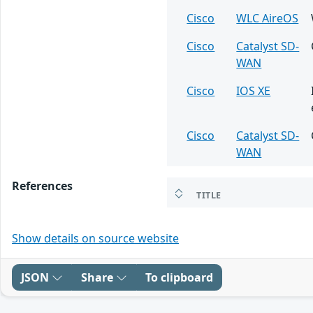
Cisco
WLC AireOS
Cisco
Catalyst SD-
WAN
Cisco
IOS XE
Cisco
Catalyst SD-
WAN
References
TITLE
Show details on source website
JSON
Share
To clipboard