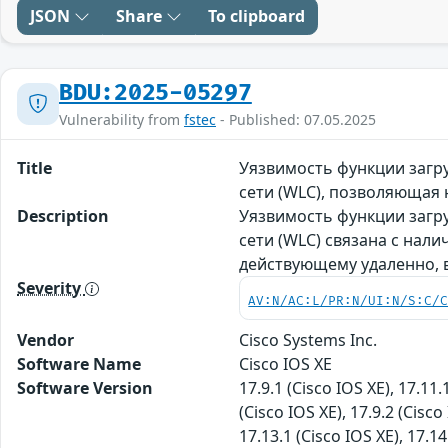
JSON
Share
To clipboard
BDU:2025-05297
Vulnerability from
fstec
- Published: 07.05.2025
Title
Уязвимость функции загру
сети (WLC), позволяюща
Description
Уязвимость функции загру
сети (WLC) связана с нал
действующему удаленно,
Severity
AV:N/AC:L/PR:N/UI:N/S:C/
Vendor
Cisco Systems Inc.
Software Name
Cisco IOS XE
Software Version
17.9.1 (Cisco IOS XE), 17.11.
(Cisco IOS XE), 17.9.2 (Cisco
17.13.1 (Cisco IOS XE), 17.14