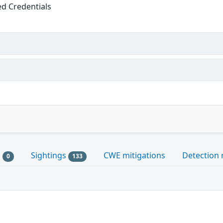
ed Credentials
s
Sightings
CWE mitigations
Detection 
0
133