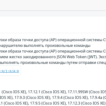
зки образа точки доступа (AP) операционной системы C
я нарушителю выполнять произвольные команды
зки образа точки доступа (AP) операционной системы C
ичием жестко закодированного JSON Web Token (JWT). Э
 выполнять произвольные команды путем отправки спе
C:H/I:H/A:H
1 (Cisco IOS XE), 17.12.1 (Cisco IOS XE), 17.11.99SW (Cisco IOS
 IOS XE), 17.9.3 (Cisco IOS XE), 17.9.4 (Cisco IOS XE), 17.9.4a (
.1 (Cisco IOS XE), 17.9.5 (Cisco IOS XE), 17.12.3 (Cisco IOS XE)