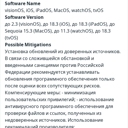
Software Name
visionOS, iOS, iPadOS, MacOS, watchOS, tvOS
Software Version
до 2.3 (visionOS), до 18.3 (iOS), до 18.3 (iPadOS), до
Sequoia 15.3 (MacOS), до 11.3 (watchOS), до 18.3
(tvOS)
Possible Mitigations
Установка обновлений из доверенных источников.
В связи со сложившейся обстановкой и
введенными санкциями против Российской
Федерации рекомендуется устанавливать
обновления программного обеспечения только
после оценки всех сопутствующих рисков.
Компенсирующие меры: - минимизация
пользовательских привилегий; - использование
антивирусного программного обеспечения для
проверки файлов и ссылок, полученных из
недоверенных источников. Использование
рекомендаций производителя: