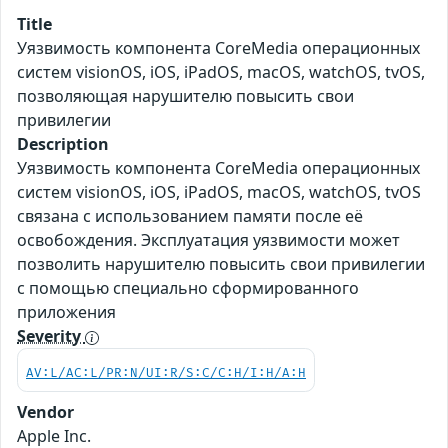
Title
Уязвимость компонента CoreMedia операционных
систем visionOS, iOS, iPadOS, macOS, watchOS, tvOS,
позволяющая нарушителю повысить свои
привилегии
Description
Уязвимость компонента CoreMedia операционных
систем visionOS, iOS, iPadOS, macOS, watchOS, tvOS
связана с использованием памяти после её
освобождения. Эксплуатация уязвимости может
позволить нарушителю повысить свои привилегии
с помощью специально сформированного
приложения
Severity
AV:L/AC:L/PR:N/UI:R/S:C/C:H/I:H/A:H
Vendor
Apple Inc.