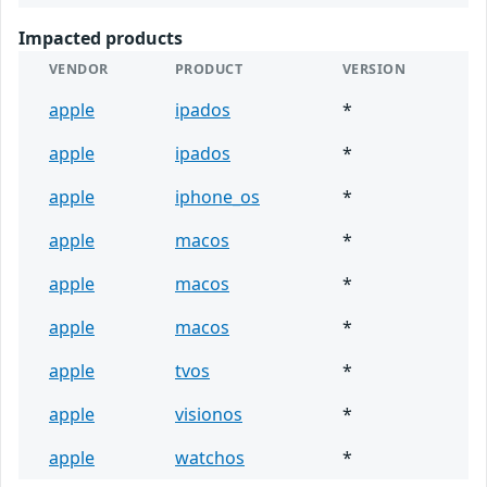
Impacted products
VENDOR
PRODUCT
VERSION
apple
ipados
*
apple
ipados
*
apple
iphone_os
*
apple
macos
*
apple
macos
*
apple
macos
*
apple
tvos
*
apple
visionos
*
apple
watchos
*