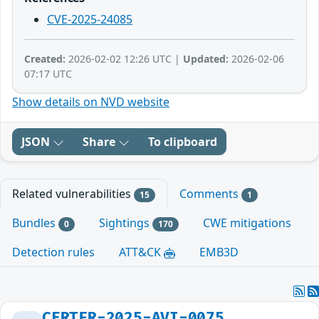
CVE-2025-24085
Created:
2026-02-02 12:26 UTC |
Updated:
2026-02-06
07:17 UTC
Show details on NVD website
JSON
Share
To clipboard
Related vulnerabilities
Comments
15
1
Bundles
Sightings
CWE mitigations
0
170
Detection rules
ATT&CK
EMB3D
CERTFR-2025-AVI-0075