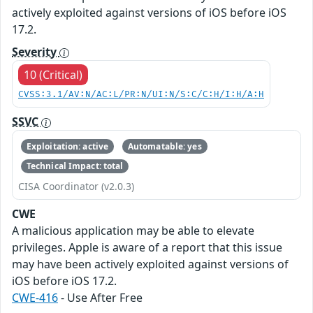
actively exploited against versions of iOS before iOS
17.2.
Severity
10 (Critical)
CVSS:3.1/AV:N/AC:L/PR:N/UI:N/S:C/C:H/I:H/A:H
SSVC
Exploitation: active
Automatable: yes
Technical Impact: total
CISA Coordinator (v2.0.3)
CWE
A malicious application may be able to elevate
privileges. Apple is aware of a report that this issue
may have been actively exploited against versions of
iOS before iOS 17.2.
CWE-416
- Use After Free