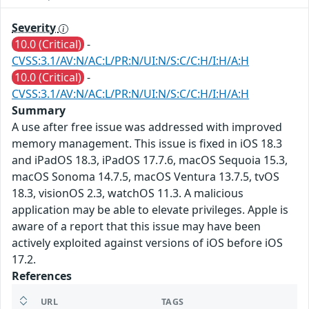
Severity
10.0 (Critical)
-
CVSS:3.1/AV:N/AC:L/PR:N/UI:N/S:C/C:H/I:H/A:H
10.0 (Critical)
-
CVSS:3.1/AV:N/AC:L/PR:N/UI:N/S:C/C:H/I:H/A:H
Summary
A use after free issue was addressed with improved
memory management. This issue is fixed in iOS 18.3
and iPadOS 18.3, iPadOS 17.7.6, macOS Sequoia 15.3,
macOS Sonoma 14.7.5, macOS Ventura 13.7.5, tvOS
18.3, visionOS 2.3, watchOS 11.3. A malicious
application may be able to elevate privileges. Apple is
aware of a report that this issue may have been
actively exploited against versions of iOS before iOS
17.2.
References
URL
TAGS