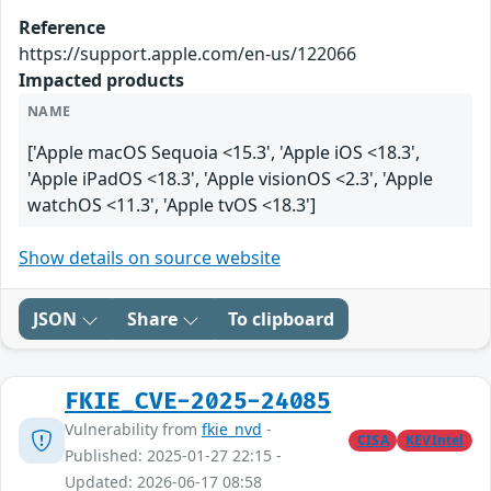
Reference
https://support.apple.com/en-us/122066
Impacted products
NAME
['Apple macOS Sequoia <15.3', 'Apple iOS <18.3',
'Apple iPadOS <18.3', 'Apple visionOS <2.3', 'Apple
watchOS <11.3', 'Apple tvOS <18.3']
Show details on source website
JSON
Share
To clipboard
FKIE_CVE-2025-24085
Vulnerability from
fkie_nvd
-
CISA
KEVIntel
Published: 2025-01-27 22:15 -
Updated: 2026-06-17 08:58