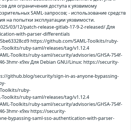
сов для ограничения доступа к уязвимому
озрительных SAML-запросов; - использование средств
ия на попытки эксплуатации уязвимости.
25/03/12/patch-release-gitlab-17-9-2-released/ Для
cation-with-parser-differentials
5be63328cd9 https://github.com/SAML-Toolkits/ruby-
olkits/ruby-saml/releases/tag/v1.12.4
SAML-Toolkits/ruby-saml/security/advisories/GHSA-754f-
6-3hmr-x9xv Для Debian GNU/Linux: https://security-
ps://github.blog/security/sign-in-as-anyone-bypassing-
by-
oolkits/ruby-
olkits/ruby-saml/releases/tag/v1.12.4
SAML-Toolkits/ruby-saml/security/advisories/GHSA-754f-
-3hmr-x9xv https://security-
yone-bypassing-saml-sso-authentication-with-parser-