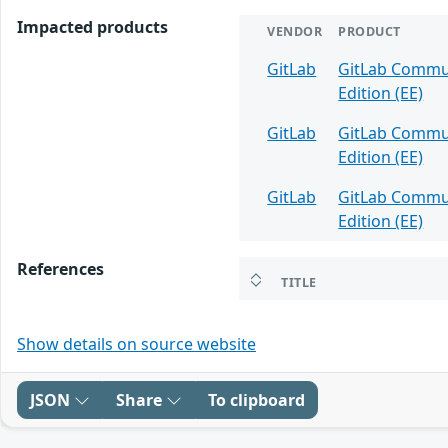
Impacted products
VENDOR
PRODUCT
GitLab
GitLab Communi
Edition (EE)
GitLab
GitLab Communi
Edition (EE)
GitLab
GitLab Communi
Edition (EE)
References
TITLE
Show details on source website
JSON
Share
To clipboard