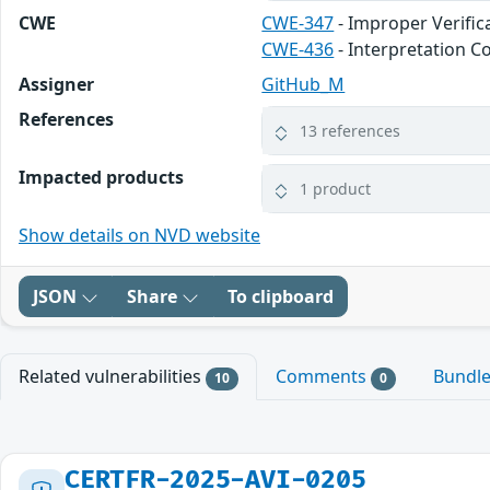
CWE
CWE-347
- Improper Verific
CWE-436
- Interpretation Co
Assigner
GitHub_M
References
13 references
Impacted products
1 product
Show details on NVD website
JSON
Share
To clipboard
Related vulnerabilities
Comments
Bundl
10
0
CERTFR-2025-AVI-0205