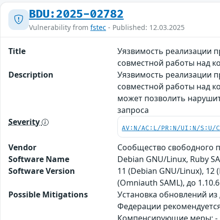
BDU:2025-02782
Vulnerability from
fstec
- Published: 12.03.2025
Title
Уязвимость реализации п
совместной работы над к
Description
Уязвимость реализации п
совместной работы над ко
может позволить нарушит
запроса
Severity
AV:N/AC:L/PR:N/UI:N/S:U/
Vendor
Сообщество свободного пр
Software Name
Debian GNU/Linux, Ruby SA
Software Version
11 (Debian GNU/Linux), 12 (
(Omniauth SAML), до 1.10.6 (
Possible Mitigations
Установка обновлений из
Федерации рекомендуется
Компенсирующие меры: - 