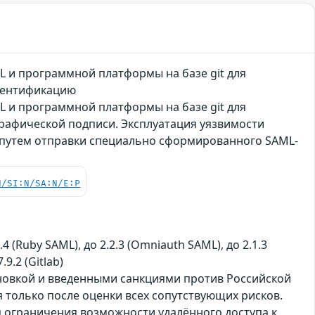
L и программной платформы на базе git для
утентификацию
L и программной платформы на базе git для
графической подписи. Эксплуатация уязвимости
 путем отправки специально сформированного SAML-
N/SI:N/SA:N/E:P
.4 (Ruby SAML), до 2.2.3 (Omniauth SAML), до 2.1.3
.9.2 (Gitlab)
ановкой и введенными санкциями против Российской
только после оценки всех сопутствующих рисков.
 ограничения возможности удалённого доступа к