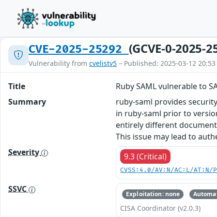
(GCVE-0-2025-2
CVE-2025-25292
Vulnerability from
cvelistv5
– Published: 2025-03-12 20:53
Title
Ruby SAML vulnerable to SA
Summary
ruby-saml provides securit
in ruby-saml prior to versi
entirely different document
This issue may lead to authe
Severity
9.3 (Critical)
CVSS:4.0/AV:N/AC:L/AT:N/
SSVC
Exploitation: none
Automat
CISA Coordinator (v2.0.3)