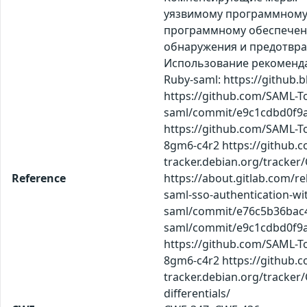
уязвимому программному о
программному обеспечени
обнаружения и предотвращ
Использование рекомендаций
Ruby-saml: https://github.b
https://github.com/SAML-T
saml/commit/e9c1cdbd0f9af
https://github.com/SAML-To
8gm6-c4r2 https://github.
tracker.debian.org/tracker
Reference
https://about.gitlab.com/re
saml-sso-authentication-wit
saml/commit/e76c5b36bac4
saml/commit/e9c1cdbd0f9af
https://github.com/SAML-To
8gm6-c4r2 https://github.
tracker.debian.org/tracker
differentials/