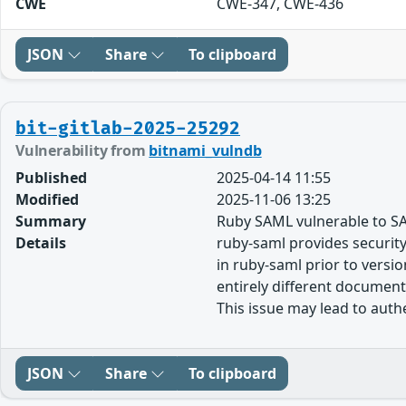
CWE
CWE-347, CWE-436
JSON
Share
To clipboard
bit-gitlab-2025-25292
Vulnerability from
bitnami_vulndb
Published
2025-04-14 11:55
Modified
2025-11-06 13:25
Summary
Ruby SAML vulnerable to SA
Details
ruby-saml provides securit
in ruby-saml prior to versi
entirely different document
This issue may lead to authe
JSON
Share
To clipboard