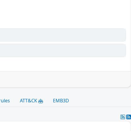
rules
ATT&CK
EMB3D