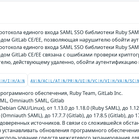
ротокола единого входа SAML SSO библиотеки Ruby SAM
одом GitLab CE/EE, позволяющая нарушителю обойти а
ротокола единого входа SAML SSO библиотеки Ruby SAM
дом GitLab CE/EE связана с ошибками проверки крипто
елю, действующему удаленно, обойти аутентификацию
C:H/I:H/A:N
AV:N/AC:L/AT:N/PR:N/UI:N/VC:H/VI:H/VA:N/SC:
ограммного обеспечения, Ruby Team, GitLab Inc.
ML, Omniauth SAML, Gitlab
Debian GNU/Linux), от 1.13.0 до 1.18.0 (Ruby SAML), до 1.12
Omniauth SAML), до 17.7.7 (Gitlab), до 17.8.5 (Gitlab), до 17
 доверенных источников. В связи со сложившейся обст
 устанавливать обновления программного обеспечения 
использование средств межсетевого экранирования для