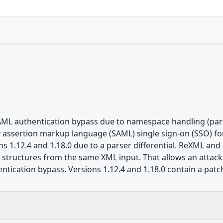
ML authentication bypass due to namespace handling (parse
y assertion markup language (SAML) single sign-on (SSO) fo
ons 1.12.4 and 1.18.0 due to a parser differential. ReXML an
 structures from the same XML input. That allows an attack
ntication bypass. Versions 1.12.4 and 1.18.0 contain a patch