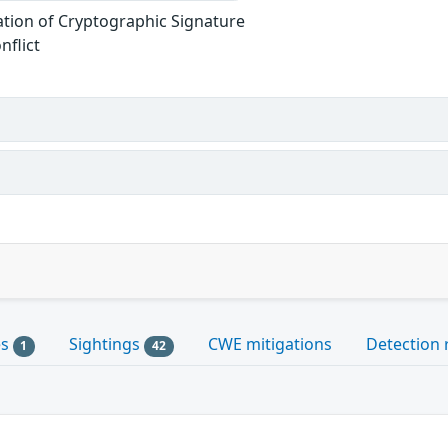
ation of Cryptographic Signature
nflict
es
Sightings
CWE mitigations
Detection 
1
42