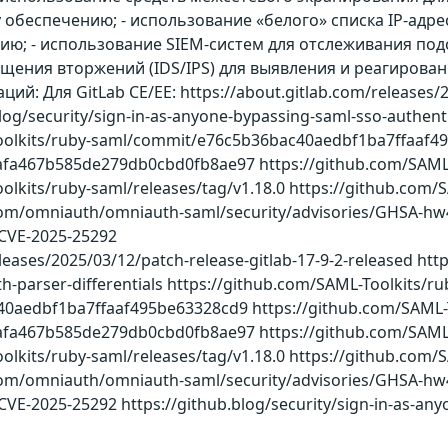
беспечению; - использование «белого» списка IP-адре
ю; - использование SIEM-систем для отслеживания под
ения вторжений (IDS/IPS) для выявления и реагирован
: Для GitLab CE/EE: https://about.gitlab.com/releases/20
log/security/sign-in-as-anyone-bypassing-saml-sso-authenti
oolkits/ruby-saml/commit/e76c5b36bac40aedbf1ba7ffaaf49
a467b585de279db0cbd0fb8ae97 https://github.com/SAML-To
olkits/ruby-saml/releases/tag/v1.18.0 https://github.com/
com/omniauth/omniauth-saml/security/advisories/GHSA-hw4
/CVE-2025-25292
leases/2025/03/12/patch-release-gitlab-17-9-2-released htt
h-parser-differentials https://github.com/SAML-Toolkits/ru
0aedbf1ba7ffaaf495be63328cd9 https://github.com/SAML-T
a467b585de279db0cbd0fb8ae97 https://github.com/SAML-To
olkits/ruby-saml/releases/tag/v1.18.0 https://github.com/
com/omniauth/omniauth-saml/security/advisories/GHSA-hw46
/CVE-2025-25292 https://github.blog/security/sign-in-as-an