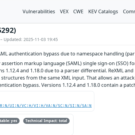
Vulnerabilities
VEX
CWE
KEV Catalogs
Comm
5292)
 – Updated: 2025-11-03 19:45
ML authentication bypass due to namespace handling (parse
y assertion markup language (SAML) single sign-on (SSO) fo
ons 1.12.4 and 1.18.0 due to a parser differential. ReXML an
 structures from the same XML input. That allows an attack
ntication bypass. Versions 1.12.4 and 1.18.0 contain a patch
PR:N/UI:N/VC:H/VI:H/VA:N/SC:N/SI:N/SA:N
able: yes
Technical Impact: total