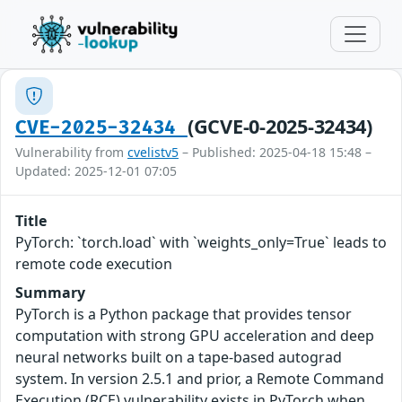
(GCVE-0-2025-32434)
CVE-2025-32434
Vulnerability from
cvelistv5
– Published: 2025-04-18 15:48 –
Updated: 2025-12-01 07:05
Title
PyTorch: `torch.load` with `weights_only=True` leads to
remote code execution
Summary
PyTorch is a Python package that provides tensor
computation with strong GPU acceleration and deep
neural networks built on a tape-based autograd
system. In version 2.5.1 and prior, a Remote Command
Execution (RCE) vulnerability exists in PyTorch when