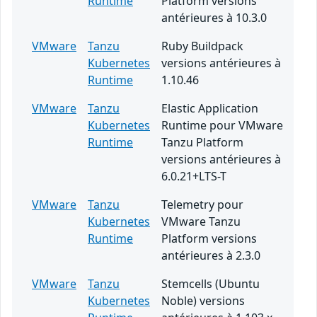
Runtime
Platform versions
antérieures à 10.3.0
VMware
Tanzu
Ruby Buildpack
Kubernetes
versions antérieures à
Runtime
1.10.46
VMware
Tanzu
Elastic Application
Kubernetes
Runtime pour VMware
Runtime
Tanzu Platform
versions antérieures à
6.0.21+LTS-T
VMware
Tanzu
Telemetry pour
Kubernetes
VMware Tanzu
Runtime
Platform versions
antérieures à 2.3.0
VMware
Tanzu
Stemcells (Ubuntu
Kubernetes
Noble) versions