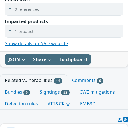
2 references
Impacted products
1 product
Show details on NVD website
JSON
Share
To clipboard
Related vulnerabilities
Comments
14
0
Bundles
Sightings
CWE mitigations
0
53
Detection rules
ATT&CK
EMB3D