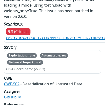
loading a model using torch.load with
weights_only=True. This issue has been patched in
version 2.6.0.
Severity
9.3 (Critical)
CVSS:4.0/AV:N/AC:L/AT:N/PR:N/UI:N/VC:H/VI:H/VA:H/SC:
SSVC
Exploitation: none
Automatable: yes
Technical Impact: total
CISA Coordinator (v2.0.3)
CWE
CWE-502
- Deserialization of Untrusted Data
Assigner
GitHub_M
References