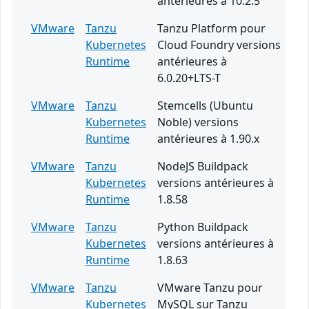
antérieures à 10.2.5
VMware
Tanzu
Tanzu Platform pour
Kubernetes
Cloud Foundry versions
Runtime
antérieures à
6.0.20+LTS-T
VMware
Tanzu
Stemcells (Ubuntu
Kubernetes
Noble) versions
Runtime
antérieures à 1.90.x
VMware
Tanzu
NodeJS Buildpack
Kubernetes
versions antérieures à
Runtime
1.8.58
VMware
Tanzu
Python Buildpack
Kubernetes
versions antérieures à
Runtime
1.8.63
VMware
Tanzu
VMware Tanzu pour
Kubernetes
MySQL sur Tanzu