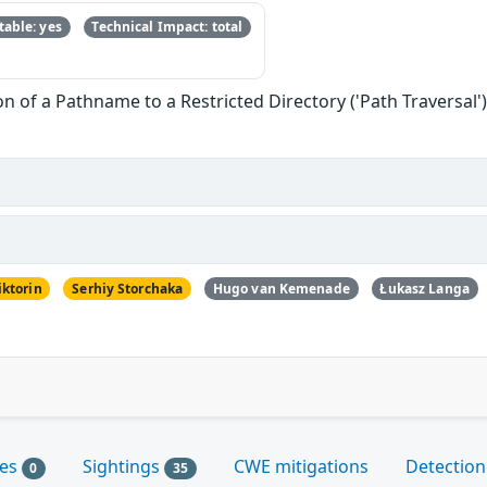
able: yes
Technical Impact: total
n of a Pathname to a Restricted Directory ('Path Traversal'
iktorin
Serhiy Storchaka
Hugo van Kemenade
Łukasz Langa
les
Sightings
CWE mitigations
Detection
0
35