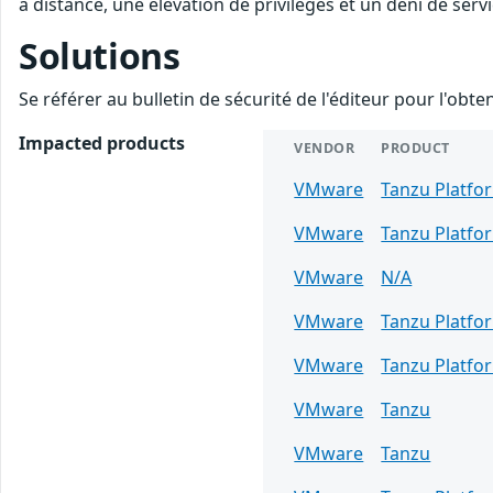
à distance, une élévation de privilèges et un déni de servi
Solutions
Se référer au bulletin de sécurité de l'éditeur pour l'obt
Impacted products
VENDOR
PRODUCT
VMware
Tanzu Platfo
VMware
Tanzu Platfo
VMware
N/A
VMware
Tanzu Platfo
VMware
Tanzu Platfo
VMware
Tanzu
VMware
Tanzu