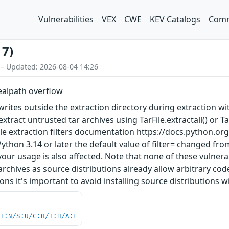
Vulnerabilities
VEX
CWE
KEV Catalogs
Comm
17)
 – Updated: 2026-08-04 14:26
 realpath overflow
writes outside the extraction directory during extraction with
xtract untrusted tar archives using TarFile.extractall() or Ta
file extraction filters documentation https://docs.python.org/
ython 3.14 or later the default value of filter= changed from 
ur usage is also affected. Note that none of these vulnerabil
 archives as source distributions already allow arbitrary c
ons it's important to avoid installing source distributions wi
UI:N/S:U/C:H/I:H/A:L