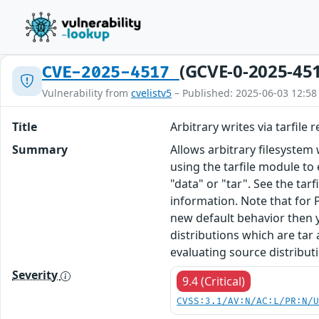
(GCVE-0-2025-45
CVE-2025-4517
Vulnerability from
cvelistv5
– Published: 2025-06-03 12:58
Title
Arbitrary writes via tarfile
Summary
Allows arbitrary filesystem 
using the tarfile module to e
"data" or "tar". See the tar
information. Note that for P
new default behavior then yo
distributions which are tar
evaluating source distributi
Severity
9.4 (Critical)
CVSS:3.1/AV:N/AC:L/PR:N/