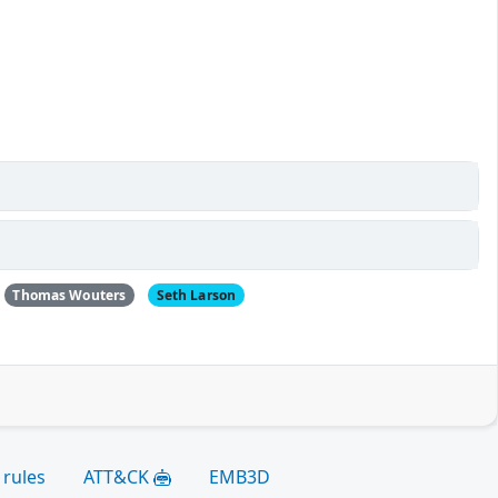
)
Thomas Wouters
Seth Larson
 rules
ATT&CK
EMB3D