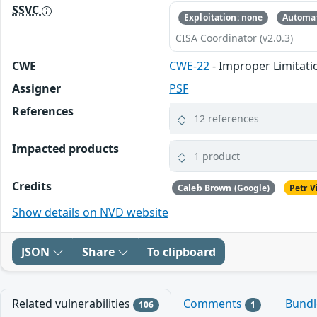
SSVC
Exploitation: none
Automat
CISA Coordinator (v2.0.3)
CWE
CWE-22
- Improper Limitatio
Assigner
PSF
References
12 references
Impacted products
1 product
Credits
Caleb Brown (Google)
Petr V
Show details on NVD website
JSON
Share
To clipboard
Related vulnerabilities
Comments
Bund
106
1