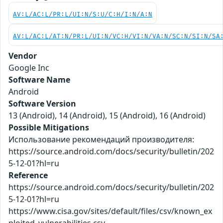
AV:L/AC:L/PR:L/UI:N/S:U/C:H/I:N/A:N
AV:L/AC:L/AT:N/PR:L/UI:N/VC:H/VI:N/VA:N/SC:N/SI:N/SA
Vendor
Google Inc
Software Name
Android
Software Version
13 (Android), 14 (Android), 15 (Android), 16 (Android)
Possible Mitigations
Использование рекомендаций производителя:
https://source.android.com/docs/security/bulletin/202
5-12-01?hl=ru
Reference
https://source.android.com/docs/security/bulletin/202
5-12-01?hl=ru
https://www.cisa.gov/sites/default/files/csv/known_ex