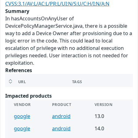
CVSS:3.1/AV:L/AC:L/PR:L/UI:N/S:U/C:H/I:N/A:N
Summary
In hasAccountsOnAnyUser of
DevicePolicyManagerService.java, there is a possible
way to add a Device Owner after provisioning due to a
logic error in the code. This could lead to local
escalation of privilege with no additional execution
privileges needed. User interaction is not needed for
exploitation.
References
URL
TAGS
Impacted products
VENDOR
PRODUCT
VERSION
google
android
13.0
google
android
14.0