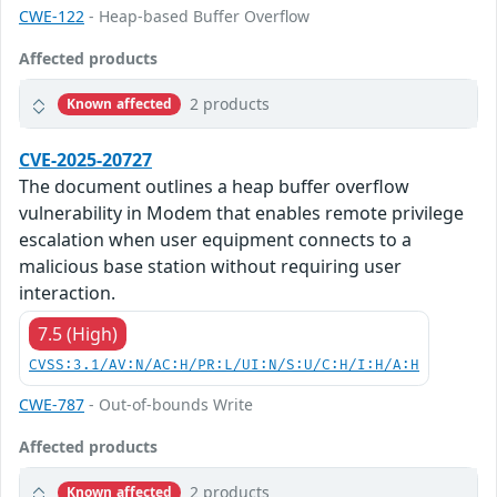
CWE-122
- Heap-based Buffer Overflow
Affected products
2 products
Known affected
CVE-2025-20727
The document outlines a heap buffer overflow
vulnerability in Modem that enables remote privilege
escalation when user equipment connects to a
malicious base station without requiring user
interaction.
7.5 (High)
CVSS:3.1/AV:N/AC:H/PR:L/UI:N/S:U/C:H/I:H/A:H
CWE-787
- Out-of-bounds Write
Affected products
2 products
Known affected