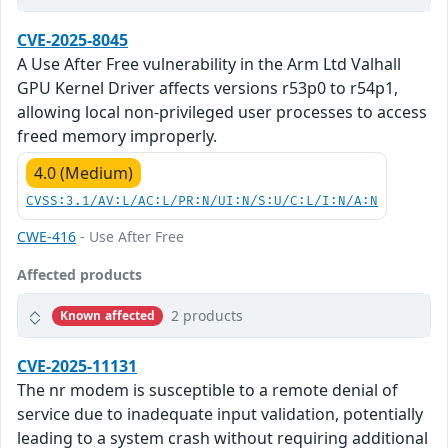
CVE-2025-8045
A Use After Free vulnerability in the Arm Ltd Valhall
GPU Kernel Driver affects versions r53p0 to r54p1,
allowing local non-privileged user processes to access
freed memory improperly.
4.0 (Medium)
CVSS:3.1/AV:L/AC:L/PR:N/UI:N/S:U/C:L/I:N/A:N
CWE-416
- Use After Free
Affected products
2 products
Known affected
CVE-2025-11131
The nr modem is susceptible to a remote denial of
service due to inadequate input validation, potentially
leading to a system crash without requiring additional