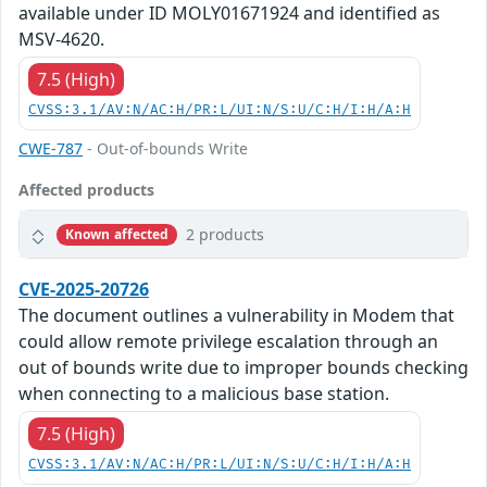
available under ID MOLY01671924 and identified as
MSV-4620.
7.5 (High)
CVSS:3.1/AV:N/AC:H/PR:L/UI:N/S:U/C:H/I:H/A:H
CWE-787
- Out-of-bounds Write
Affected products
2 products
Known affected
CVE-2025-20726
The document outlines a vulnerability in Modem that
could allow remote privilege escalation through an
out of bounds write due to improper bounds checking
when connecting to a malicious base station.
7.5 (High)
CVSS:3.1/AV:N/AC:H/PR:L/UI:N/S:U/C:H/I:H/A:H