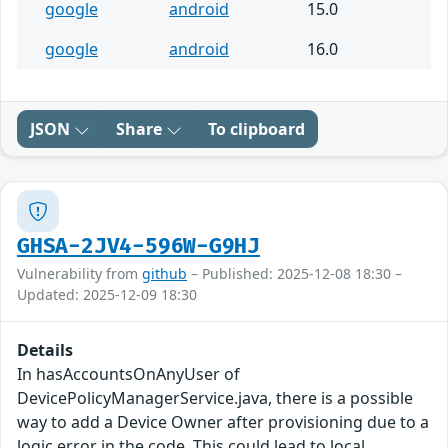
google
android
15.0
google
android
16.0
JSON
Share
To clipboard
GHSA-2JV4-596W-G9HJ
Vulnerability from
github
– Published: 2025-12-08 18:30 –
Updated: 2025-12-09 18:30
Details
In hasAccountsOnAnyUser of
DevicePolicyManagerService.java, there is a possible
way to add a Device Owner after provisioning due to a
logic error in the code. This could lead to local