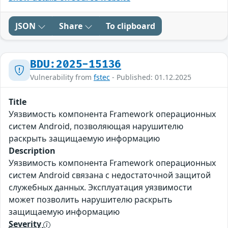
JSON
Share
To clipboard
BDU:2025-15136
Vulnerability from
fstec
- Published: 01.12.2025
Title
Уязвимость компонента Framework операционных
систем Android, позволяющая нарушителю
раскрыть защищаемую информацию
Description
Уязвимость компонента Framework операционных
систем Android связана с недостаточной защитой
служебных данных. Эксплуатация уязвимости
может позволить нарушителю раскрыть
защищаемую информацию
Severity