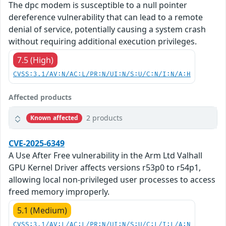
The dpc modem is susceptible to a null pointer
dereference vulnerability that can lead to a remote
denial of service, potentially causing a system crash
without requiring additional execution privileges.
7.5 (High)
CVSS:3.1/AV:N/AC:L/PR:N/UI:N/S:U/C:N/I:N/A:H
Affected products
2 products
Known affected
CVE-2025-6349
A Use After Free vulnerability in the Arm Ltd Valhall
GPU Kernel Driver affects versions r53p0 to r54p1,
allowing local non-privileged user processes to access
freed memory improperly.
5.1 (Medium)
CVSS:3.1/AV:L/AC:L/PR:N/UI:N/S:U/C:L/I:L/A:N