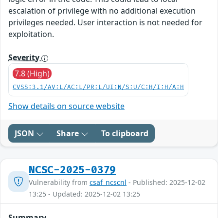
escalation of privilege with no additional execution
privileges needed. User interaction is not needed for
exploitation.
Severity
7.8 (High)
CVSS:3.1/AV:L/AC:L/PR:L/UI:N/S:U/C:H/I:H/A:H
Show details on source website
JSON
Share
To clipboard
NCSC-2025-0379
Vulnerability from
csaf_ncscnl
- Published: 2025-12-02
13:25 - Updated: 2025-12-02 13:25
Summary