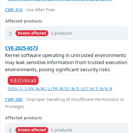
CWE-416
- Use After Free
Affected products
2 products
Known affected
CVE-2025-6573
Kernel software operating in untrusted environments
may leak sensitive information from trusted execution
environments, posing significant security risks.
9.8 (Critical)
CVSS:3.1/AV:N/AC:L/PR:N/UI:N/S:U/C:H/I:H/A:H
CWE-280
- Improper Handling of Insufficient Permissions or
Privileges
Affected products
2 products
Known affected