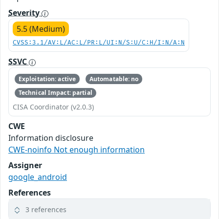
Severity
5.5 (Medium)
CVSS:3.1/AV:L/AC:L/PR:L/UI:N/S:U/C:H/I:N/A:N
SSVC
Exploitation: active
Automatable: no
Technical Impact: partial
CISA Coordinator (v2.0.3)
CWE
Information disclosure
CWE-noinfo Not enough information
Assigner
google_android
References
3 references