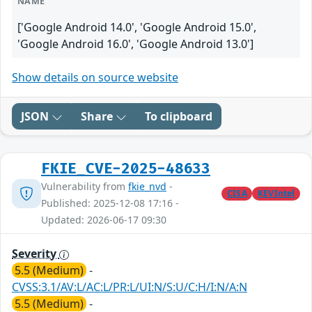
NAME
['Google Android 14.0', 'Google Android 15.0',
'Google Android 16.0', 'Google Android 13.0']
Show details on source website
JSON
Share
To clipboard
FKIE_CVE-2025-48633
Vulnerability from
fkie_nvd
-
CISA
KEVIntel
Published: 2025-12-08 17:16 -
Updated: 2026-06-17 09:30
Severity
5.5 (Medium)
-
CVSS:3.1/AV:L/AC:L/PR:L/UI:N/S:U/C:H/I:N/A:N
5.5 (Medium)
-