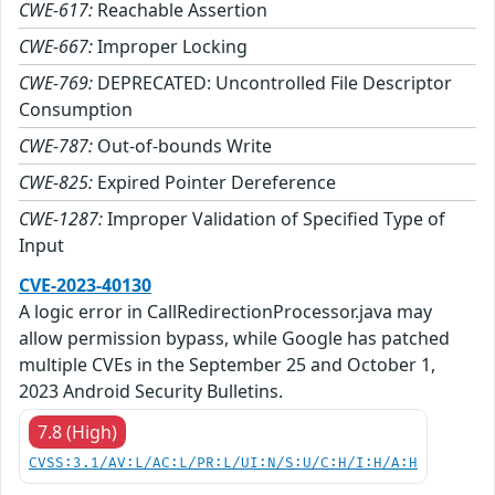
CWE-617:
Reachable Assertion
CWE-667:
Improper Locking
CWE-769:
DEPRECATED: Uncontrolled File Descriptor
Consumption
CWE-787:
Out-of-bounds Write
CWE-825:
Expired Pointer Dereference
CWE-1287:
Improper Validation of Specified Type of
Input
CVE-2023-40130
A logic error in CallRedirectionProcessor.java may
allow permission bypass, while Google has patched
multiple CVEs in the September 25 and October 1,
2023 Android Security Bulletins.
7.8 (High)
CVSS:3.1/AV:L/AC:L/PR:L/UI:N/S:U/C:H/I:H/A:H