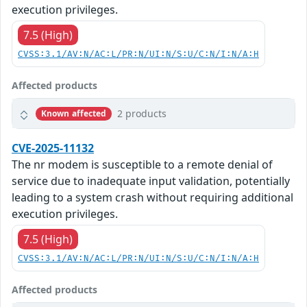
execution privileges.
7.5 (High)
CVSS:3.1/AV:N/AC:L/PR:N/UI:N/S:U/C:N/I:N/A:H
Affected products
2 products
Known affected
CVE-2025-11132
The nr modem is susceptible to a remote denial of
service due to inadequate input validation, potentially
leading to a system crash without requiring additional
execution privileges.
7.5 (High)
CVSS:3.1/AV:N/AC:L/PR:N/UI:N/S:U/C:N/I:N/A:H
Affected products