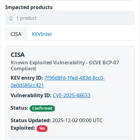
Impacted products
1 product
CISA
KEVIntel
CISA
Known Exploited Vulnerability - GCVE BCP-07
Compliant
KEV entry ID:
7f96d8fd-1fed-483d-8cc0-
0e0d585cc421
Vulnerability ID:
CVE-2025-48633
Status:
Confirmed
Status Updated:
2025-12-02 00:00 UTC
Exploited:
Yes