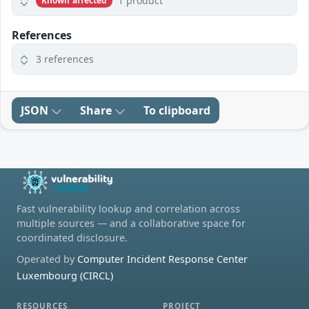
1 product
Known affected
References
3 references
JSON
Share
To clipboard
Fast vulnerability lookup and correlation across
multiple sources — and a collaborative space for
coordinated disclosure.
Operated by
Computer Incident Response Center
Luxembourg (CIRCL)
RESOURCES
PROJECT