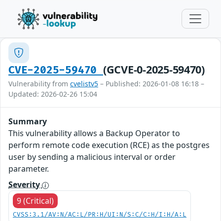
(GCVE-0-2025-59470)
CVE-2025-59470
Vulnerability from
cvelistv5
– Published: 2026-01-08 16:18 –
Updated: 2026-02-26 15:04
Summary
This vulnerability allows a Backup Operator to
perform remote code execution (RCE) as the postgres
user by sending a malicious interval or order
parameter.
Severity
9 (Critical)
CVSS:3.1/AV:N/AC:L/PR:H/UI:N/S:C/C:H/I:H/A:L