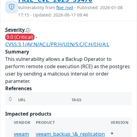
Vulnerability from
fkie_nvd
- Published: 2026-01-08
17:15 - Updated: 2026-06-17 09:46
Severity
9.0 (Critical)
-
CVSS:3.1/AV:N/AC:L/PR:H/UI:N/S:C/C:H/I:H/A:L
Summary
This vulnerability allows a Backup Operator to
perform remote code execution (RCE) as the postgres
user by sending a malicious interval or order
parameter.
References
URL
TAGS
Impacted products
VENDOR
PRODUCT
VERSION
veeam
veeam_backup_\&_replication
*