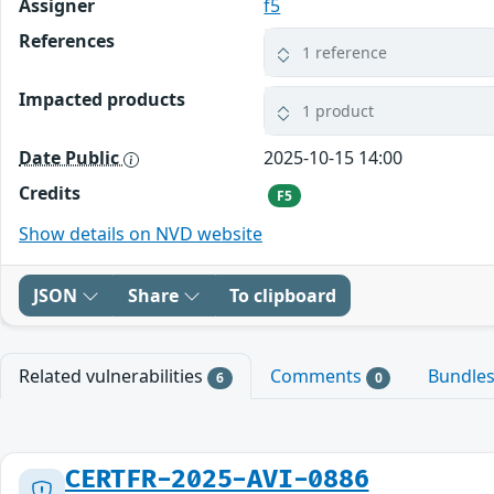
Assigner
f5
References
1 reference
Impacted products
1 product
Date Public
2025-10-15 14:00
Credits
F5
Show details on NVD website
JSON
Share
To clipboard
Related vulnerabilities
Comments
Bundle
6
0
CERTFR-2025-AVI-0886