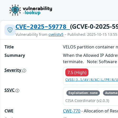
(GCVE-0-2025-5
CVE-2025-59778
Vulnerability from
cvelistv5
– Published: 2025-10-15 13:55
Title
VELOS partition container n
Summary
When the Allowed IP Address
terminate. Note: Software 
Severity
7.5 (High)
CVSS:3.1/AV:N/AC:L/PR:N/
SSVC
Exploitation: none
Automat
CISA Coordinator (v2.0.3)
CWE
CWE-770
- Allocation of Re