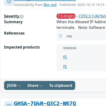
Vulnerability from
fkie_nvd
- Published: 2025-10-15 14:15 
Severity
7.5 (High)
-
CVSS:3.1/AV:N/
Summary
When the Allowed IP Address
terminate. Note: Software 
References
URL
Impacted products
VENDOR
f5
f5
JSON
Share
To clipboard
GHSA-7Q4M-Q3C2-W67Q