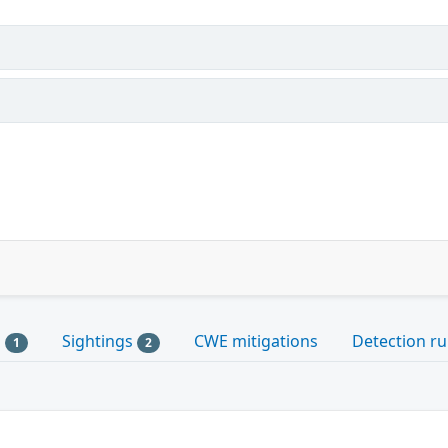
s
Sightings
CWE mitigations
Detection ru
1
2