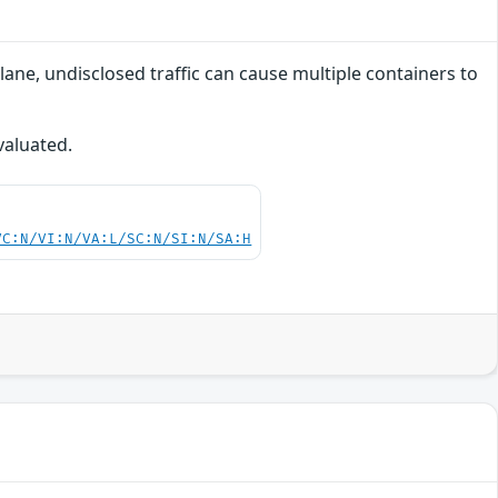
ane, undisclosed traffic can cause multiple containers to
valuated.
VC:N/VI:N/VA:L/SC:N/SI:N/SA:H