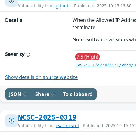
Vulnerability from
github
– Published: 2025-10-15 15:30 –
Details
When the Allowed IP Address
terminate.
Note: Software versions wh
Severity
7.5 (High)
CVSS:3.1/AV:N/AC:L/PR:N/
Show details on source website
JSON
Share
To clipboard
NCSC-2025-0319
Vulnerability from
csaf_ncscnl
- Published: 2025-10-15 15: