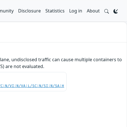
unity
Disclosure
Statistics
Log in
About
ane, undisclosed traffic can cause multiple containers to
) are not evaluated.
VC:N/VI:N/VA:L/SC:N/SI:N/SA:H