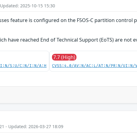
 Updated: 2025-10-15 15:30
es feature is configured on the F5OS-C partition control pl
ich have reached End of Technical Support (EoTS) are not e
7.7 (High)
UI:N/S:U/C:N/I:N/A:H
CVSS:4.0/AV:N/AC:L/AT:N/PR:N/UI:N/
21 - Updated: 2026-03-27 18:09