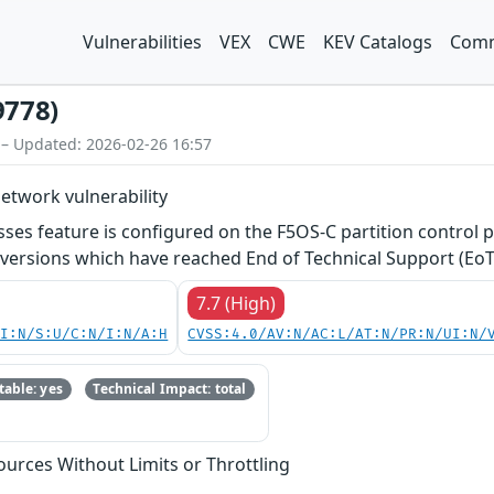
Vulnerabilities
VEX
CWE
KEV Catalogs
Comm
9778)
 – Updated: 2026-02-26 16:57
etwork vulnerability
es feature is configured on the F5OS-C partition control pl
versions which have reached End of Technical Support (EoTS
7.7 (High)
UI:N/S:U/C:N/I:N/A:H
CVSS:4.0/AV:N/AC:L/AT:N/PR:N/UI:N/
able: yes
Technical Impact: total
sources Without Limits or Throttling