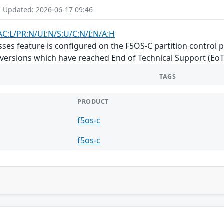
- Updated: 2026-06-17 09:46
AC:L/PR:N/UI:N/S:U/C:N/I:N/A:H
es feature is configured on the F5OS-C partition control pl
versions which have reached End of Technical Support (EoTS
TAGS
PRODUCT
f5os-c
f5os-c