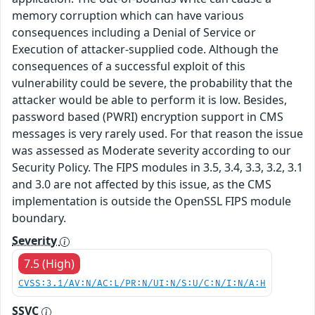
memory corruption which can have various
consequences including a Denial of Service or
Execution of attacker-supplied code. Although the
consequences of a successful exploit of this
vulnerability could be severe, the probability that the
attacker would be able to perform it is low. Besides,
password based (PWRI) encryption support in CMS
messages is very rarely used. For that reason the issue
was assessed as Moderate severity according to our
Security Policy. The FIPS modules in 3.5, 3.4, 3.3, 3.2, 3.1
and 3.0 are not affected by this issue, as the CMS
implementation is outside the OpenSSL FIPS module
boundary.
Severity
7.5 (High)
CVSS:3.1/AV:N/AC:L/PR:N/UI:N/S:U/C:N/I:N/A:H
SSVC