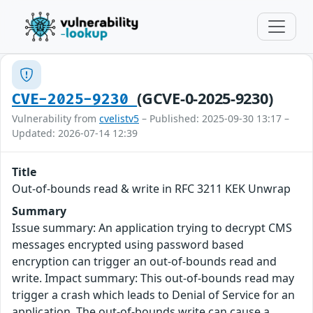
(GCVE-0-2025-9230)
CVE-2025-9230
Vulnerability from
cvelistv5
– Published: 2025-09-30 13:17 –
Updated: 2026-07-14 12:39
Title
Out-of-bounds read & write in RFC 3211 KEK Unwrap
Summary
Issue summary: An application trying to decrypt CMS
messages encrypted using password based
encryption can trigger an out-of-bounds read and
write. Impact summary: This out-of-bounds read may
trigger a crash which leads to Denial of Service for an
application. The out-of-bounds write can cause a