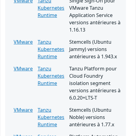
VMware
Tanzu
Single Sign-On pour
Kubernetes
VMware Tanzu
Runtime
Application Service
versions antérieures à
1.16.13
VMware
Tanzu
Stemcells (Ubuntu
Kubernetes
Jammy) versions
Runtime
antérieures à 1.943.x
VMware
Tanzu
Tanzu Platform pour
Kubernetes
Cloud Foundry
Runtime
isolation segment
versions antérieures à
6.0.20+LTS-T
VMware
Tanzu
Stemcells (Ubuntu
Kubernetes
Noble) versions
Runtime
antérieures à 1.77.x