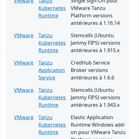
VMware
Tanzu
Single Sign-On pour
Kubernetes
VMware Tanzu
Runtime
Platform versions
antérieures à 1.16.14
VMware
Tanzu
Stemcells (Ubuntu
Kubernetes
Jammy FIPS) versions
Runtime
antérieures à 1.915.x
VMware
Tanzu
CredHub Service
Application
Broker versions
Service
antérieures à 1.6.6
VMware
Tanzu
Stemcells (Ubuntu
Kubernetes
Jammy FIPS) versions
Runtime
antérieures à 1.943.x
VMware
Tanzu
Elastic Application
Kubernetes
Runtime Windows add-
Runtime
on pour VMware Tanzu