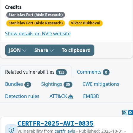
Credits
Stanislav Fort (Aisle Research)
Stanislav Fort (Aisle Research)
Viktor Dukhovni
Show details on NVD website
JSON
Share
To clipboard
Related vulnerabilities
Comments
153
0
Bundles
Sightings
CWE mitigations
2
35
Detection rules
ATT&CK
EMB3D
CERTFR-2025-AVI-0835
Vulnerability from
certfr_avis
- Published: 2025-10-01 -