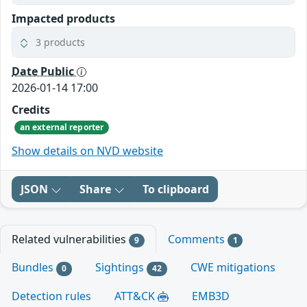
Impacted products
3 products
Date Public
2026-01-14 17:00
Credits
an external reporter
Show details on NVD website
JSON
Share
To clipboard
Related vulnerabilities
Comments
9
1
Bundles
Sightings
CWE mitigations
0
42
Detection rules
ATT&CK
EMB3D