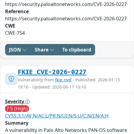
https://security.paloaltonetworks.com/CVE-2026-0227
Reference
https://security.paloaltonetworks.com/CVE-2026-0227
CWE
CWE-754
JSON
Share
To clipboard
FKIE_CVE-2026-0227
Vulnerability from
fkie_nvd
- Published: 2026-01-15
19:16 - Updated: 2026-06-17 10:10
Severity
7.5 (High)
-
CVSS:3.1/AV:N/AC:L/PR:N/UI:N/S:U/C:N/I:N/A:H
Summary
A vulnerability in Palo Alto Networks PAN-OS software