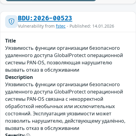
BDU:2026-00523
Vulnerability from
fstec
- Published: 14.01.2026
Title
Уязвимость функции организации безопасного
удаленного доступа GlobalProtect операционной
системы PAN-OS, позволяющая нарушителю
вызвать отказ в обслуживании
Description
Уязвимость функции организации безопасного
удаленного доступа GlobalProtect операционной
системы PAN-OS связана с некорректной
обработкой необычных или исключительных
состояний. Эксплуатация уязвимости может
позволить нарушителю, действующему удалённо,
вызвать отказ в обслуживании
Severity