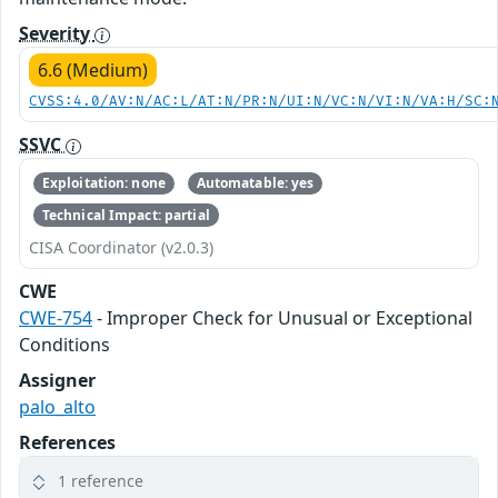
Severity
6.6 (Medium)
CVSS:4.0/AV:N/AC:L/AT:N/PR:N/UI:N/VC:N/VI:N/VA:H/SC:
SSVC
Exploitation: none
Automatable: yes
Technical Impact: partial
CISA Coordinator (v2.0.3)
CWE
CWE-754
- Improper Check for Unusual or Exceptional
Conditions
Assigner
palo_alto
References
1 reference