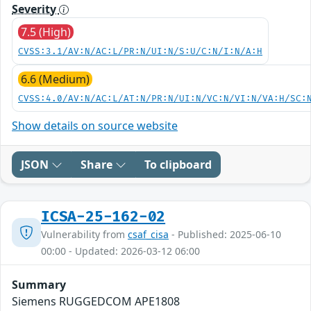
Severity
7.5 (High)
CVSS:3.1/AV:N/AC:L/PR:N/UI:N/S:U/C:N/I:N/A:H
6.6 (Medium)
CVSS:4.0/AV:N/AC:L/AT:N/PR:N/UI:N/VC:N/VI:N/VA:H/SC:
Show details on source website
JSON
Share
To clipboard
ICSA-25-162-02
Vulnerability from
csaf_cisa
- Published: 2025-06-10
00:00 - Updated: 2026-03-12 06:00
Summary
Siemens RUGGEDCOM APE1808