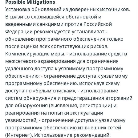
Possible Mitigations
Установка обновлений из доверенных источников.
В связи со сложившейся обстановкой и
введенными санкциями против Российской
Федерации рекомендуется устанавливать
обновления программного обеспечения только
после оценки всех сопутствующих рисков.
Компенсирующие меры: - использование средств
межсетевого экранирования для ограничения
удалённого доступа к уязвимому программному
обеспечению; - ограничение доступа к уязвимому
программному обеспечению, используя схему
доступа по «белым спискам»; - использование
систем обнаружения и предотвращения вторжений
для обнаружения (выявления, регистрации) и
реагирования на попытки эксплуатации
уязвимостей; - ограничение доступа к уязвимому
программному обеспечению из внешних сетей
(Интернет). Использование рекомендаций: