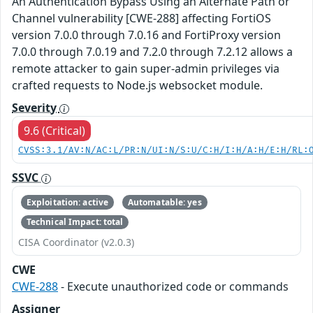
An Authentication Bypass Using an Alternate Path or
Channel vulnerability [CWE-288] affecting FortiOS
version 7.0.0 through 7.0.16 and FortiProxy version
7.0.0 through 7.0.19 and 7.2.0 through 7.2.12 allows a
remote attacker to gain super-admin privileges via
crafted requests to Node.js websocket module.
Severity
9.6 (Critical)
CVSS:3.1/AV:N/AC:L/PR:N/UI:N/S:U/C:H/I:H/A:H/E:H/RL:
SSVC
Exploitation: active
Automatable: yes
Technical Impact: total
CISA Coordinator (v2.0.3)
CWE
CWE-288
- Execute unauthorized code or commands
Assigner