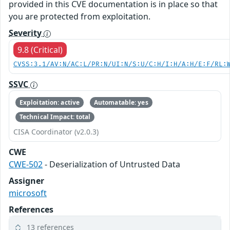
provided in this CVE documentation is in place so that
you are protected from exploitation.
Severity
9.8 (Critical)
CVSS:3.1/AV:N/AC:L/PR:N/UI:N/S:U/C:H/I:H/A:H/E:F/RL:
SSVC
Exploitation: active
Automatable: yes
Technical Impact: total
CISA Coordinator (v2.0.3)
CWE
CWE-502
- Deserialization of Untrusted Data
Assigner
microsoft
References
13 references