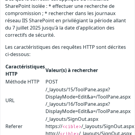
SharePoint isolée : * effectuer une recherche de
compromission ; * rechercher dans les journaux
réseau IIS SharePoint en privilégiant la période allant
du 7 juillet 2025 jusqu'à la date d'application des
correctifs de sécurité.
Les caractéristiques des requêtes HTTP sont décrites
ci-dessous:
Caractéristiques
Valeur(s) à rechercher
HTTP
Méthode HTTP
POST
/_layouts/15/ToolPane.aspx?
DisplayMode=Edit&a=/ToolPane.aspx
URL
/_layouts/16/ToolPane.aspx?
DisplayMode=Edit&a=/ToolPane.aspx
/_layouts/SignOut.aspx
Referer
https://
/_layouts/SignOut.aspx
<cible>
http://
/_layouts/SignOut.aspx
<cible>