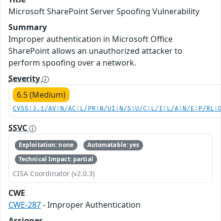
Microsoft SharePoint Server Spoofing Vulnerability
Summary
Improper authentication in Microsoft Office
SharePoint allows an unauthorized attacker to
perform spoofing over a network.
Severity
6.5 (Medium)
CVSS:3.1/AV:N/AC:L/PR:N/UI:N/S:U/C:L/I:L/A:N/E:P/RL:
SSVC
Exploitation: none
Automatable: yes
Technical Impact: partial
CISA Coordinator (v2.0.3)
CWE
CWE-287
- Improper Authentication
Assigner