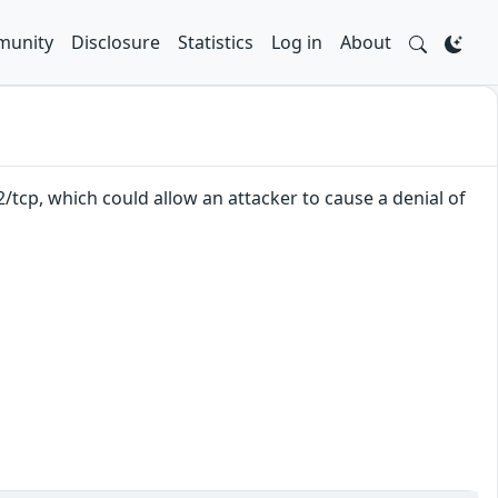
unity
Disclosure
Statistics
Log in
About
2/tcp, which could allow an attacker to cause a denial of