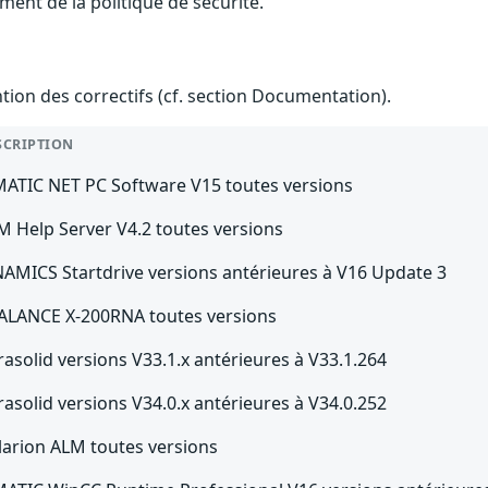
ment de la politique de sécurité.
ention des correctifs (cf. section Documentation).
SCRIPTION
MATIC NET PC Software V15 toutes versions
M Help Server V4.2 toutes versions
NAMICS Startdrive versions antérieures à V16 Update 3
ALANCE X-200RNA toutes versions
rasolid versions V33.1.x antérieures à V33.1.264
rasolid versions V34.0.x antérieures à V34.0.252
larion ALM toutes versions