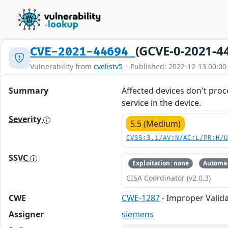
(GCVE-0-2021-4
CVE-2021-44694
Vulnerability from
cvelistv5
– Published: 2022-12-13 00:00
Summary
Affected devices don't proce
service in the device.
Severity
5.5 (Medium)
CVSS:3.1/AV:N/AC:L/PR:H/
SSVC
Exploitation: none
Automat
CISA Coordinator (v2.0.3)
CWE
CWE-1287
- Improper Valida
Assigner
siemens