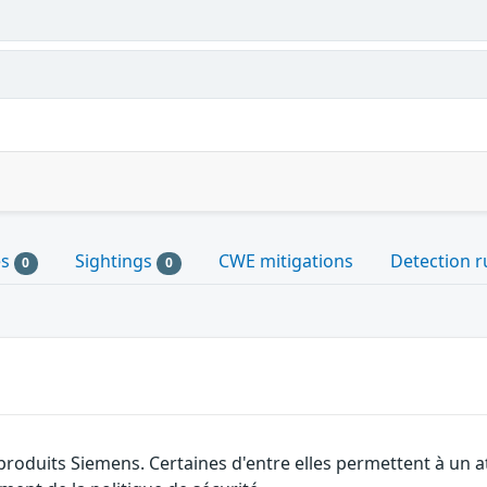
es
Sightings
CWE mitigations
Detection r
0
0
 produits Siemens. Certaines d'entre elles permettent à un