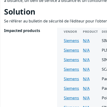
à distance, un déni de service à distance et un contourne
Solution
Se référer au bulletin de sécurité de l'éditeur pour l'obt
Impacted products
VENDOR
PRODUCT
DE
Siemens
N/A
SI
Siemens
N/A
PL
Siemens
N/A
SI
Siemens
N/A
SC
Siemens
N/A
Pa
Siemens
N/A
Pa
Siemens
N/A
Po