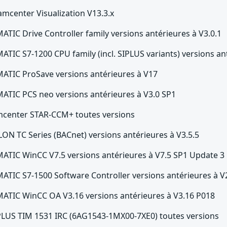
amcenter Visualization V13.3.x
MATIC Drive Controller family versions antérieures à V3.0.1
MATIC S7-1200 CPU family (incl. SIPLUS variants) versions an
MATIC ProSave versions antérieures à V17
MATIC PCS neo versions antérieures à V3.0 SP1
mcenter STAR-CCM+ toutes versions
LON TC Series (BACnet) versions antérieures à V3.5.5
MATIC WinCC V7.5 versions antérieures à V7.5 SP1 Update 3
MATIC S7-1500 Software Controller versions antérieures à V
MATIC WinCC OA V3.16 versions antérieures à V3.16 P018
PLUS TIM 1531 IRC (6AG1543-1MX00-7XE0) toutes versions