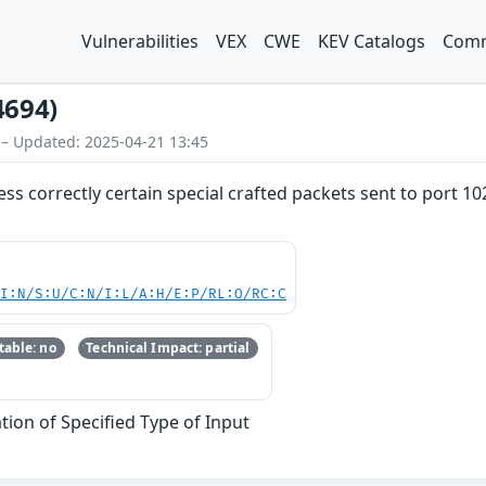
Vulnerabilities
VEX
CWE
KEV Catalogs
Comm
4694)
 – Updated: 2025-04-21 13:45
ss correctly certain special crafted packets sent to port 10
UI:N/S:U/C:N/I:L/A:H/E:P/RL:O/RC:C
able: no
Technical Impact: partial
tion of Specified Type of Input