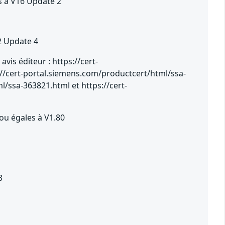
s à V16 Update 2
2 Update 4
vis éditeur : https://cert-
//cert-portal.siemens.com/productcert/html/ssa-
/ssa-363821.html et https://cert-
u égales à V1.80
3