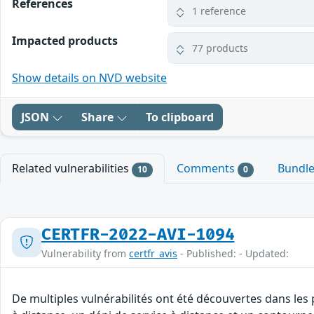
References
1 reference
Impacted products
77 products
Show details on NVD website
JSON
Share
To clipboard
Related vulnerabilities
Comments
Bundl
10
0
CERTFR-2022-AVI-1094
Vulnerability from
certfr_avis
- Published: - Updated:
De multiples vulnérabilités ont été découvertes dans les