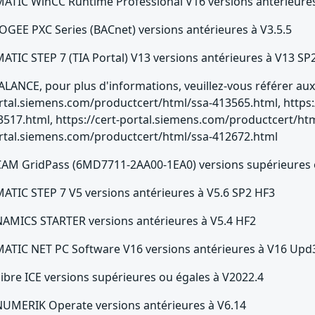
MATIC WinCC Runtime Professional V16 versions antérieure
OGEE PXC Series (BACnet) versions antérieures à V3.5.5
MATIC STEP 7 (TIA Portal) V13 versions antérieures à V13 SP
ALANCE, pour plus d'informations, veuillez-vous référer aux a
rtal.siemens.com/productcert/html/ssa-413565.html, https:
3517.html, https://cert-portal.siemens.com/productcert/html
rtal.siemens.com/productcert/html/ssa-412672.html
CAM GridPass (6MD7711-2AA00-1EA0) versions supérieures o
MATIC STEP 7 V5 versions antérieures à V5.6 SP2 HF3
NAMICS STARTER versions antérieures à V5.4 HF2
MATIC NET PC Software V16 versions antérieures à V16 Upd
libre ICE versions supérieures ou égales à V2022.4
NUMERIK Operate versions antérieures à V6.14