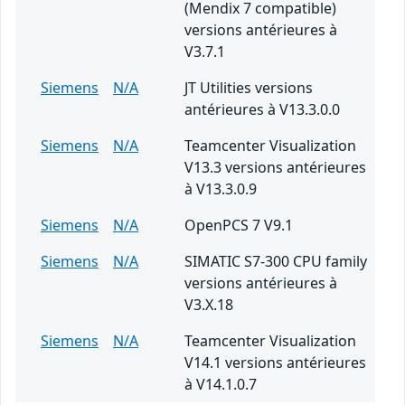
(Mendix 7 compatible)
versions antérieures à
V3.7.1
Siemens
N/A
JT Utilities versions
antérieures à V13.3.0.0
Siemens
N/A
Teamcenter Visualization
V13.3 versions antérieures
à V13.3.0.9
Siemens
N/A
OpenPCS 7 V9.1
Siemens
N/A
SIMATIC S7-300 CPU family
versions antérieures à
V3.X.18
Siemens
N/A
Teamcenter Visualization
V14.1 versions antérieures
à V14.1.0.7