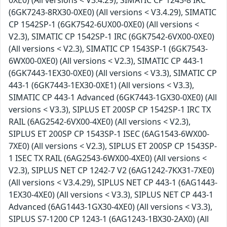
0XE0) (All versions < V3.4.29), SIMATIC CP 1243-8 IRC
(6GK7243-8RX30-0XE0) (All versions < V3.4.29), SIMATIC
CP 1542SP-1 (6GK7542-6UX00-0XE0) (All versions <
V2.3), SIMATIC CP 1542SP-1 IRC (6GK7542-6VX00-0XE0)
(All versions < V2.3), SIMATIC CP 1543SP-1 (6GK7543-
6WX00-0XE0) (All versions < V2.3), SIMATIC CP 443-1
(6GK7443-1EX30-0XE0) (All versions < V3.3), SIMATIC CP
443-1 (6GK7443-1EX30-0XE1) (All versions < V3.3),
SIMATIC CP 443-1 Advanced (6GK7443-1GX30-0XE0) (All
versions < V3.3), SIPLUS ET 200SP CP 1542SP-1 IRC TX
RAIL (6AG2542-6VX00-4XE0) (All versions < V2.3),
SIPLUS ET 200SP CP 1543SP-1 ISEC (6AG1543-6WX00-
7XE0) (All versions < V2.3), SIPLUS ET 200SP CP 1543SP-
1 ISEC TX RAIL (6AG2543-6WX00-4XE0) (All versions <
V2.3), SIPLUS NET CP 1242-7 V2 (6AG1242-7KX31-7XE0)
(All versions < V3.4.29), SIPLUS NET CP 443-1 (6AG1443-
1EX30-4XE0) (All versions < V3.3), SIPLUS NET CP 443-1
Advanced (6AG1443-1GX30-4XE0) (All versions < V3.3),
SIPLUS S7-1200 CP 1243-1 (6AG1243-1BX30-2AX0) (All