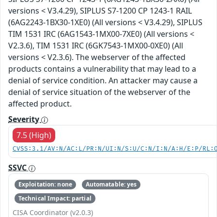
versions < V3.4.29), SIPLUS S7-1200 CP 1243-1 RAIL
(6AG2243-1BX30-1XE0) (All versions < V3.4.29), SIPLUS
TIM 1531 IRC (6AG1543-1MX00-7XE0) (All versions <
V2.3.6), TIM 1531 IRC (6GK7543-1MX00-0XE0) (All
versions < V2.3.6). The webserver of the affected
products contains a vulnerability that may lead to a
denial of service condition. An attacker may cause a
denial of service situation of the webserver of the
affected product.
Severity
7.5 (High)
CVSS:3.1/AV:N/AC:L/PR:N/UI:N/S:U/C:N/I:N/A:H/E:P/RL:
SSVC
Exploitation: none
Automatable: yes
Technical Impact: partial
CISA Coordinator (v2.0.3)