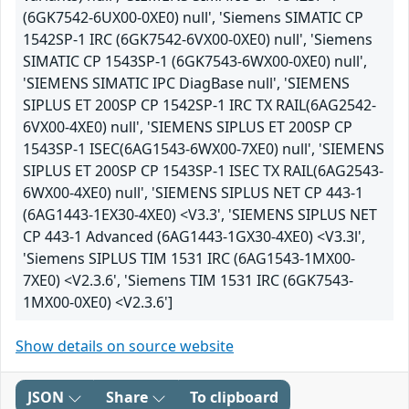
(6GK7542-6UX00-0XE0) null', 'Siemens SIMATIC CP
1542SP-1 IRC (6GK7542-6VX00-0XE0) null', 'Siemens
SIMATIC CP 1543SP-1 (6GK7543-6WX00-0XE0) null',
'SIEMENS SIMATIC IPC DiagBase null', 'SIEMENS
SIPLUS ET 200SP CP 1542SP-1 IRC TX RAIL(6AG2542-
6VX00-4XE0) null', 'SIEMENS SIPLUS ET 200SP CP
1543SP-1 ISEC(6AG1543-6WX00-7XE0) null', 'SIEMENS
SIPLUS ET 200SP CP 1543SP-1 ISEC TX RAIL(6AG2543-
6WX00-4XE0) null', 'SIEMENS SIPLUS NET CP 443-1
(6AG1443-1EX30-4XE0) <V3.3', 'SIEMENS SIPLUS NET
CP 443-1 Advanced (6AG1443-1GX30-4XE0) <V3.3l',
'Siemens SIPLUS TIM 1531 IRC (6AG1543-1MX00-
7XE0) <V2.3.6', 'Siemens TIM 1531 IRC (6GK7543-
1MX00-0XE0) <V2.3.6']
Show details on source website
JSON
Share
To clipboard