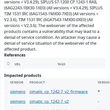
versions < V3.4.29), SIPLUS S7-1200 CP 1243-1 RAIL
(6AG2243-1BX30-1XE0) (All versions < V3.4.29), SIPLUS
TIM 1531 IRC (6AG1543-1MX00-7XE0) (All versions <
V2.3.6), TIM 1531 IRC (6GK7543-1MX00-0XE0) (All
versions < V2.3.6). The webserver of the affected
products contains a vulnerability that may lead to a
denial of service condition. An attacker may cause a
denial of service situation of the webserver of the
affected product.
References
URL
TAGS
Impacted products
VENDOR
PRODUCT
VERSI
siemens
simatic_cp_1242-7_v2_firmware
*
siemens
simatic_cp_1242-7_v2
-