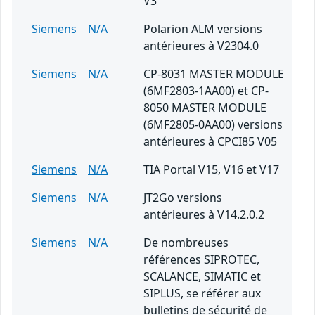
V3
Siemens
N/A
Polarion ALM versions
antérieures à V2304.0
Siemens
N/A
CP-8031 MASTER MODULE
(6MF2803-1AA00) et CP-
8050 MASTER MODULE
(6MF2805-0AA00) versions
antérieures à CPCI85 V05
Siemens
N/A
TIA Portal V15, V16 et V17
Siemens
N/A
JT2Go versions
antérieures à V14.2.0.2
Siemens
N/A
De nombreuses
références SIPROTEC,
SCALANCE, SIMATIC et
SIPLUS, se référer aux
bulletins de sécurité de