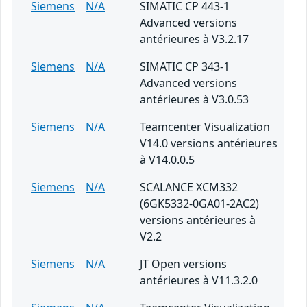
Siemens
N/A
SIMATIC CP 443-1
Advanced versions
antérieures à V3.2.17
Siemens
N/A
SIMATIC CP 343-1
Advanced versions
antérieures à V3.0.53
Siemens
N/A
Teamcenter Visualization
V14.0 versions antérieures
à V14.0.0.5
Siemens
N/A
SCALANCE XCM332
(6GK5332-0GA01-2AC2)
versions antérieures à
V2.2
Siemens
N/A
JT Open versions
antérieures à V11.3.2.0