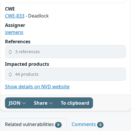
CWE
CWE-833
- Deadlock
Assigner
siemens
References
3 references
Impacted products
44 products
Show details on NVD website
JSON
Share
To clipboard
Related vulnerabilities
Comments
9
0