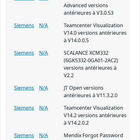
Advanced versions
antérieures à V3.0.53
Siemens
N/A
Teamcenter Visualization
V14.0 versions antérieures
à V14.0.0.5
Siemens
N/A
SCALANCE XCM332
(6GK5332-0GA01-2AC2)
versions antérieures à
V2.2
Siemens
N/A
JT Open versions
antérieures à V11.3.2.0
Siemens
N/A
Teamcenter Visualization
V14.2 versions antérieures
à V14.2.0.2
Siemens
N/A
Mendix Forgot Password