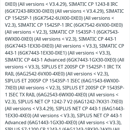
0XE0) (All versions < V3.4.29), SIMATIC CP 1243-8 IRC
(6GK7243-8RX30-0XE0) (All versions < V3.4.29), SIMATIC
CP 1542SP-1 (6GK7542-6UX00-0XE0) (All versions <
V2.3), SIMATIC CP 1542SP-1 IRC (6GK7542-6VX00-0XE0)
(All versions < V2.3), SIMATIC CP 1543SP-1 (6GK7543-
6WX00-0XE0) (All versions < V2.3), SIMATIC CP 443-1
(6GK7443-1EX30-0XE0) (All versions < V3.3), SIMATIC CP
443-1 (6GK7443-1EX30-0XE1) (All versions < V3.3),
SIMATIC CP 443-1 Advanced (6GK7443-1GX30-0XE0) (All
versions < V3.3), SIPLUS ET 200SP CP 1542SP-1 IRC TX
RAIL (6AG2542-6VX00-4XE0) (All versions < V2.3),
SIPLUS ET 200SP CP 1543SP-1 ISEC (6AG1543-6WX00-
7XE0) (All versions < V2.3), SIPLUS ET 200SP CP 1543SP-
1 ISEC TX RAIL (6AG2543-6WX00-4XE0) (All versions <
V2.3), SIPLUS NET CP 1242-7 V2 (6AG1242-7KX31-7XE0)
(All versions < V3.4.29), SIPLUS NET CP 443-1 (6AG1443-
1EX30-4XE0) (All versions < V3.3), SIPLUS NET CP 443-1
Advanced (6AG1443-1GX30-4XE0) (All versions < V3.3),
SIPLUS S7-1200 CP 1243-1 (6AG1243-1BX30-2AX0) (All