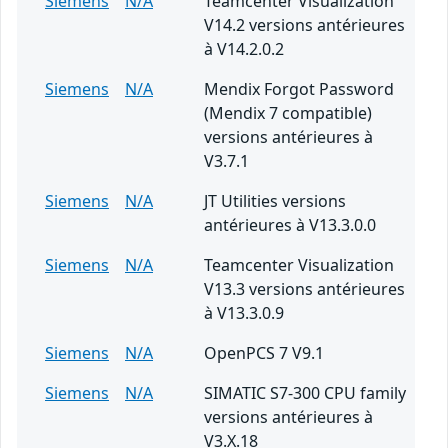
Siemens
N/A
Teamcenter Visualization
V14.2 versions antérieures
à V14.2.0.2
Siemens
N/A
Mendix Forgot Password
(Mendix 7 compatible)
versions antérieures à
V3.7.1
Siemens
N/A
JT Utilities versions
antérieures à V13.3.0.0
Siemens
N/A
Teamcenter Visualization
V13.3 versions antérieures
à V13.3.0.9
Siemens
N/A
OpenPCS 7 V9.1
Siemens
N/A
SIMATIC S7-300 CPU family
versions antérieures à
V3.X.18