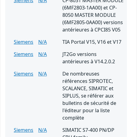
Siemens
N/A
CP-8031 MASTER MODULE
(6MF2803-1AA00) et CP-
8050 MASTER MODULE
(6MF2805-0AA00) versions
antérieures à CPCI85 V05
Siemens
N/A
TIA Portal V15, V16 et V17
Siemens
N/A
JT2Go versions
antérieures à V14.2.0.2
Siemens
N/A
De nombreuses
références SIPROTEC,
SCALANCE, SIMATIC et
SIPLUS, se référer aux
bulletins de sécurité de
l'éditeur pour la liste
complète
Siemens
N/A
SIMATIC S7-400 PN/DP