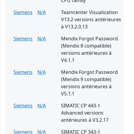
CPU family
Siemens
N/A
Teamcenter Visualization
V13.2 versions antérieures
à V13.2.0.13
Siemens
N/A
Mendix Forgot Password
(Mendix 8 compatible)
versions antérieures à
V4.1.1
Siemens
N/A
Mendix Forgot Password
(Mendix 9 compatible)
versions antérieures à
V5.1.1
Siemens
N/A
SIMATIC CP 443-1
Advanced versions
antérieures à V3.2.17
Siemens
N/A
SIMATIC CP 343-1