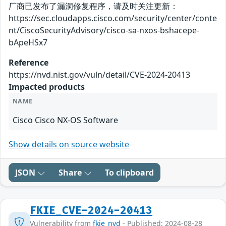
厂商已发布了漏洞修复程序，请及时关注更新：
https://sec.cloudapps.cisco.com/security/center/conte
nt/CiscoSecurityAdvisory/cisco-sa-nxos-bshacepe-
bApeHSx7
Reference
https://nvd.nist.gov/vuln/detail/CVE-2024-20413
Impacted products
NAME
Cisco Cisco NX-OS Software
Show details on source website
JSON
Share
To clipboard
FKIE_CVE-2024-20413
Vulnerability from
fkie_nvd
- Published: 2024-08-28