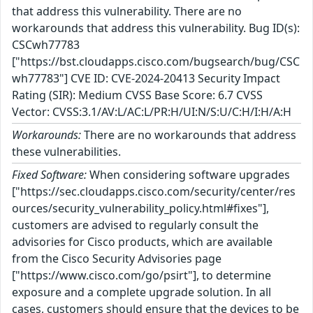
that address this vulnerability. There are no
workarounds that address this vulnerability. Bug ID(s):
CSCwh77783
["https://bst.cloudapps.cisco.com/bugsearch/bug/CSC
wh77783"] CVE ID: CVE-2024-20413 Security Impact
Rating (SIR): Medium CVSS Base Score: 6.7 CVSS
Vector: CVSS:3.1/AV:L/AC:L/PR:H/UI:N/S:U/C:H/I:H/A:H
Workarounds:
There are no workarounds that address
these vulnerabilities.
Fixed Software:
When considering software upgrades
["https://sec.cloudapps.cisco.com/security/center/res
ources/security_vulnerability_policy.html#fixes"],
customers are advised to regularly consult the
advisories for Cisco products, which are available
from the Cisco Security Advisories page
["https://www.cisco.com/go/psirt"], to determine
exposure and a complete upgrade solution. In all
cases, customers should ensure that the devices to be