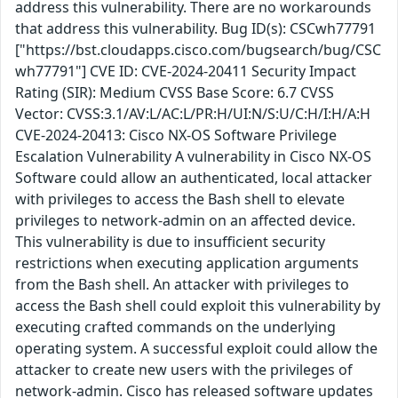
address this vulnerability. There are no workarounds
that address this vulnerability. Bug ID(s): CSCwh77791
["https://bst.cloudapps.cisco.com/bugsearch/bug/CSC
wh77791"] CVE ID: CVE-2024-20411 Security Impact
Rating (SIR): Medium CVSS Base Score: 6.7 CVSS
Vector: CVSS:3.1/AV:L/AC:L/PR:H/UI:N/S:U/C:H/I:H/A:H
CVE-2024-20413: Cisco NX-OS Software Privilege
Escalation Vulnerability A vulnerability in Cisco NX-OS
Software could allow an authenticated, local attacker
with privileges to access the Bash shell to elevate
privileges to network-admin on an affected device.
This vulnerability is due to insufficient security
restrictions when executing application arguments
from the Bash shell. An attacker with privileges to
access the Bash shell could exploit this vulnerability by
executing crafted commands on the underlying
operating system. A successful exploit could allow the
attacker to create new users with the privileges of
network-admin. Cisco has released software updates