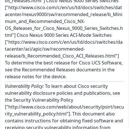
os_releases.html"] Cisco Nexus 9000 Series Switches
["http://www.cisco.com/c/en/us/td/docs/switches/dat
acenter/nexus9000/sw/recommended_release/b_Mini
mum_and_Recommended_Cisco_NX-
OS_Releases_for_Cisco_Nexus_9000_Series_Switches.h
tml"] Cisco Nexus 9000 Series ACI-Mode Switches
["https://www.cisco.com/c/en/us/td/docs/switches/da
tacenter/aci/apic/sw/recommended-
release/b_Recommended_Cisco_ACI_Releases.html"]
To determine the best release for Cisco UCS Software,
see the Recommended Releases documents in the
release notes for the device.
Vulnerability Policy:
To learn about Cisco security
vulnerability disclosure policies and publications, see
the Security Vulnerability Policy
["http://www.cisco.com/web/about/security/psirt/secu
rity_vulnerability_policy.html"]. This document also
contains instructions for obtaining fixed software and
receiving security vulnerability information from