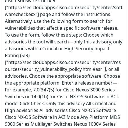
Cisco Software Checker
["https://sec.cloudapps.cisco.com/security/center/soft
warechecker.x"] page and follow the instructions.
Alternatively, use the following form to search for
vulnerabilities that affect a specific software release.
To use the form, follow these steps: Choose which
advisories the tool will search—only this advisory, only
advisories with a Critical or High Security Impact
Rating (SIR)
["https://sec.cloudapps.cisco.com/security/center/res
ources/security_vulnerability_policy.html#asr"], or all
advisories. Choose the appropriate software. Choose
the appropriate platform. Enter a release number—
for example, 7.0(3)I7(5) for Cisco Nexus 3000 Series
Switches or 14.0(1h) for Cisco NX-OS Software in ACI
mode. Click Check. Only this advisory All Critical and
High advisories All advisories Cisco NX-OS Software
Cisco NX-OS Software in ACI Mode Any Platform MDS
9000 Series Multilayer Switches Nexus 1000V Series