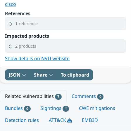
cisco
References
1 reference
Impacted products
2 products
Show details on NVD website
JSON
Share
To clipboard
Related vulnerabilities
Comments
7
0
Bundles
Sightings
CWE mitigations
0
1
Detection rules
ATT&CK
EMB3D