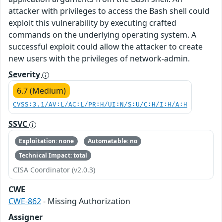
attacker with privileges to access the Bash shell could
exploit this vulnerability by executing crafted
commands on the underlying operating system. A
successful exploit could allow the attacker to create
new users with the privileges of network-admin.
Severity
6.7 (Medium)
CVSS:3.1/AV:L/AC:L/PR:H/UI:N/S:U/C:H/I:H/A:H
SSVC
Exploitation: none
Automatable: no
Technical Impact: total
CISA Coordinator (v2.0.3)
CWE
CWE-862
- Missing Authorization
Assigner