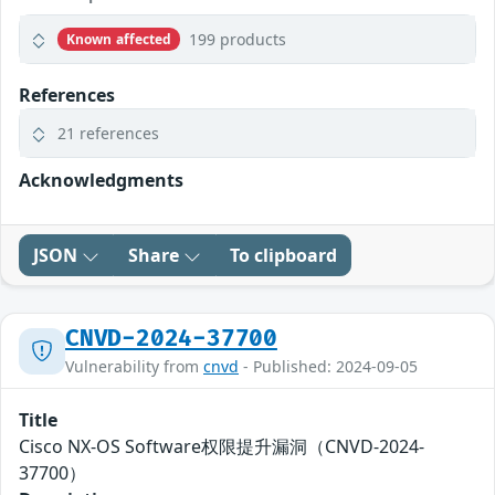
199 products
Known affected
References
21 references
Acknowledgments
JSON
Share
To clipboard
CNVD-2024-37700
Vulnerability from
cnvd
- Published: 2024-09-05
Title
Cisco NX-OS Software权限提升漏洞（CNVD-2024-
37700）