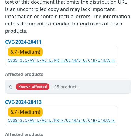
text of this document that omits the distribution URL
is an uncontrolled copy and may lack important
information or contain factual errors. The information
in this document is intended for end users of Cisco
products.
CVE-2024-20411
6.7 (Medium)
CVSS:3.1/AV:L/AC:L/PR:H/UI:N/S:U/C:H/I:H/A:H
Affected products
195 products
Known affected
CVE-2024-20413
6.7 (Medium)
CVSS:3.1/AV:L/AC:L/PR:H/UI:N/S:U/C:H/I:H/A:H
Affected products